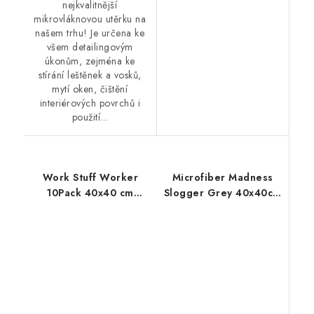
nejkvalitnější
mikrovláknovou utěrku na
našem trhu! Je určena ke
všem detailingovým
úkonům, zejména ke
stírání leštěnek a vosků,
mytí oken, čištění
interiérových povrchů i
použití...
Work Stuff Worker
Microfiber Madness
10Pack 40x40 cm
Slogger Grey 40x40cm
mikrovláknové utěrky
mikrovláknová utěrka