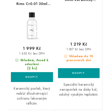
Rims Cr0.01 30ml
sealant na kola
keramický povlak na
kola
1 219 Kč
1 999 Kč
1 007 Kč bez DPH
1 652 Kč bez DPH
Skladem do 10
pracovních dní
Skladem, ihned k
odeslání
(2 ks)
Speciální keramický
Keramický povlak, který
nanopovlak na disky kol,
nabízí dlouhotrvající
odolný vysokým teplotám.
ochranu lakovaným
ráfkům.