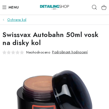
Přejít
Hleda
na
obsah
Ochrana kol
AKCE
Swissvax Autobahn 50ml vosk
NOVINKY
na disky kol
EXTERIÉR
Podrobnosti hodnocení
Neohodnoceno
INTERIÉR
PŘÍSLUŠENSTVÍ
DÁRKOVÉ SADY A POUKAZY
ČLÁNKY