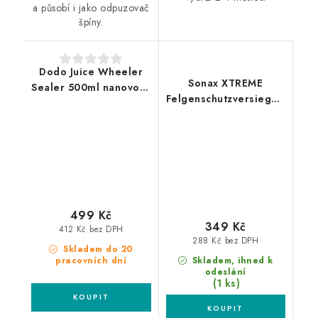
a působí i jako odpuzovač
špíny.
Dodo Juice Wheeler
Sonax XTREME
Sealer 500ml nanovosk
Felgenschutzversiegelung
na kola
250ml ochranný povlak
na kola
499 Kč
349 Kč
412 Kč bez DPH
288 Kč bez DPH
Skladem do 20
pracovních dní
Skladem, ihned k
odeslání
(1 ks)