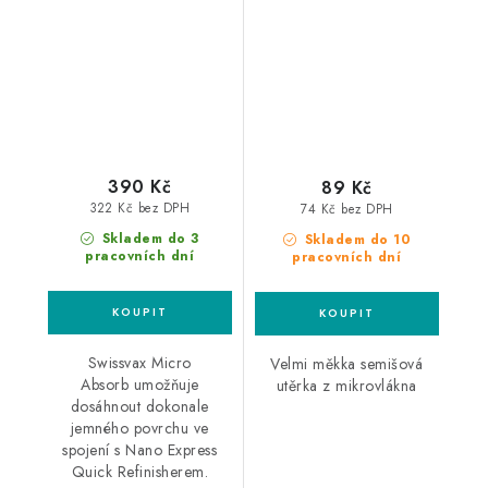
růžový
mikrovláknová utěrka
390 Kč
89 Kč
322 Kč bez DPH
74 Kč bez DPH
Skladem do 3
Skladem do 10
pracovních dní
pracovních dní
Swissvax Micro
Velmi měkka semišová
Absorb umožňuje
utěrka z mikrovlákna
dosáhnout dokonale
jemného povrchu ve
spojení s Nano Express
Quick Refinisherem.