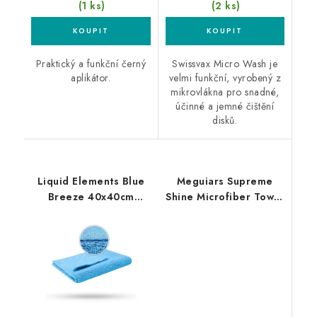
(1 ks)
(2 ks)
Praktický a funkční černý
Swissvax Micro Wash je
aplikátor.
velmi funkční, vyrobený z
mikrovlákna pro snadné,
účinné a jemné čištění
disků.
Liquid Elements Blue
Meguiars Supreme
Breeze 40x40cm
Shine Microfiber Towel
mikrovláknová utěrka
60x40cm
mikrovláknová utěrka