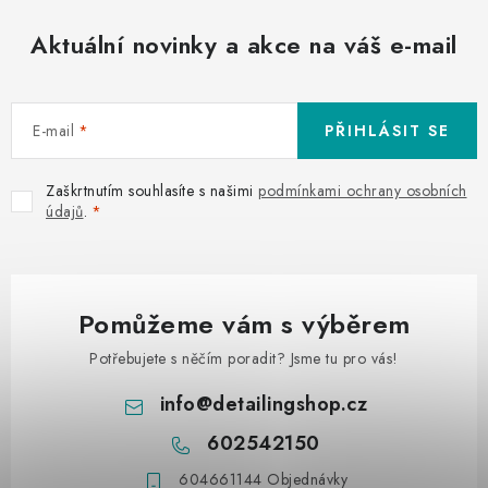
Aktuální novinky a akce na váš e-mail
E-mail
PŘIHLÁSIT SE
Zaškrtnutím souhlasíte s našimi
podmínkami ochrany osobních
údajů
.
Pomůžeme vám s výběrem
Potřebujete s něčím poradit? Jsme tu pro vás!
info
@
detailingshop.cz
602542150
604661144 Objednávky