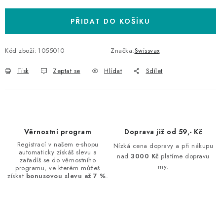
PŘIDAT DO KOŠÍKU
Kód zboží:
1055010
Značka:
Swissvax
Tisk
Zeptat se
Hlídat
Sdílet
Věrnostní program
Doprava již od 59,- Kč
Registrací v našem e-shopu
Nízká cena dopravy a při nákupu
automaticky získáš slevu a
nad
3000 Kč
platíme dopravu
zařadíš se do věrnostního
my.
programu, ve kterém můžeš
získat
bonusovou slevu až 7 %
.