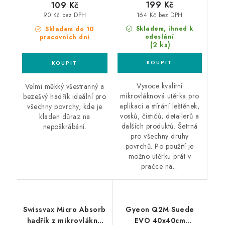
199 Kč
109 Kč
164 Kč bez DPH
90 Kč bez DPH
Skladem, ihned k
Skladem do 10
odeslání
pracovních dní
(2 ks)
Vysoce kvalitní
Velmi měkký všestranný a
mikrovláknová utěrka pro
bezešvý hadřík ideální pro
aplikaci a stírání leštěnek,
všechny povrchy, kde je
vosků, čističů, detailerů a
kladen důraz na
dalších produktů. Šetrná
nepoškrábání.
pro všechny druhy
povrchů. Po použití je
možno utěrku prát v
pračce na...
Swissvax Micro Absorb
Gyeon Q2M Suede
hadřík z mikrovlákna
EVO 40x40cm