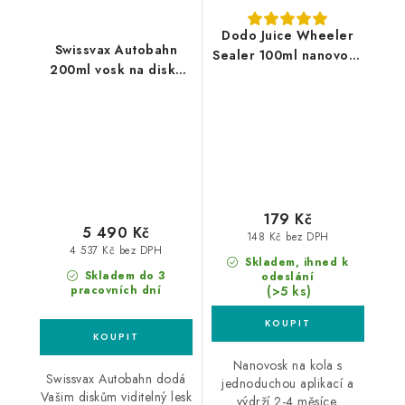
Dodo Juice Wheeler
Swissvax Autobahn
Sealer 100ml nanovosk
200ml vosk na disky
na kola
kol
179 Kč
5 490 Kč
148 Kč bez DPH
4 537 Kč bez DPH
Skladem, ihned k
Skladem do 3
odeslání
(>5 ks)
pracovních dní
Nanovosk na kola s
Swissvax Autobahn dodá
jednoduchou aplikací a
Vašim diskům viditelný lesk
výdrží 2-4 měsíce.