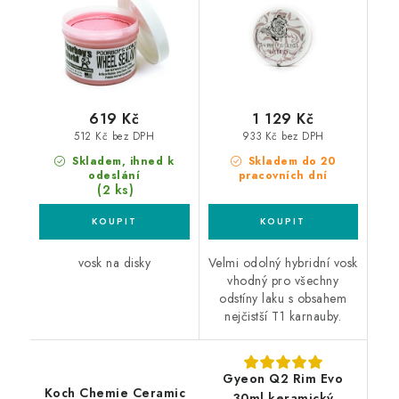
619 Kč
1 129 Kč
512 Kč bez DPH
933 Kč bez DPH
Skladem, ihned k
Skladem do 20
odeslání
pracovních dní
(2 ks)
vosk na disky
Velmi odolný hybridní vosk
vhodný pro všechny
odstíny laku s obsahem
nejčistší T1 karnauby.
Gyeon Q2 Rim Evo
Koch Chemie Ceramic
30ml keramický