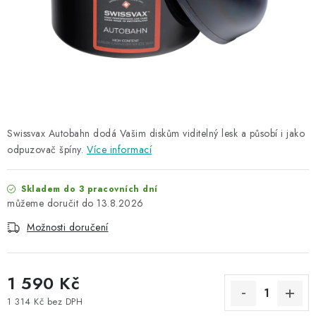
NAŠE SLUŽBY
KONTAKTY
PRODÁVANÉ ZNAČKY
BYDLENÍ
Swissvax Autobahn dodá Vašim diskům viditelný lesk a působí i jako
odpuzovač špíny.
Více informací
Věrnostní program
Všeobecné obchodní podmínky
Podmínky ochrany osobních údajů
Mapa serveru
Skladem do 3 pracovních dní
13.8.2026
Možnosti doručení
1 590 Kč
1 314 Kč bez DPH
Měrná cena: