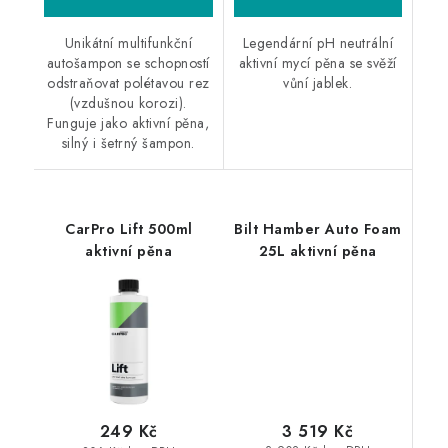
Unikátní multifunkční
Legendární pH neutrální
autošampon se schopností
aktivní mycí pěna se svěží
odstraňovat polétavou rez
vůní jablek.
(vzdušnou korozi).
Funguje jako aktivní pěna,
silný i šetrný šampon.
CarPro Lift 500ml
Bilt Hamber Auto Foam
aktivní pěna
25L aktivní pěna
3 519 Kč
249 Kč