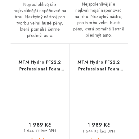
Nejspolehlivější a
Nejspolehlivější a
nejkvalitnější napěňovač
nejkvalitnější napěňovač na
na trhu. Nezbytný nástroj
trhu. Nezbytný nástroj pro
pro tvorbu velmi husté
tvorbu velmi husté pěny,
pěny, která pomáhá šetrně
která pomáhá šetrně
předmýt auto.
předmýt auto.
MTM Hydro PF22.2
MTM Hydro PF22.2
Professional Foam
Professional Foam
Lance Bosch
Lance Nilfisk Alto
profesionální
profesionální
napěňovač
napěňovač
1 989 Kč
1 989 Kč
1 644 Kč bez DPH
1 644 Kč bez DPH