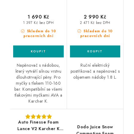
1 690 Kč
2 990 Kč
1 397 Kč bez DPH
2 471 Kč bez DPH
Skladem do 10
Skladem do 10
pracovních dní
pracovních dní
Napěnovač s nádobou,
Ruční elektrický
který vytváří silnou vrstvu
postřikovač a napěnovač s
dlouhotrvající pěny. Pro
objemem nádoby 1.8 L.
myčky s tlakem 110-160
bar. Kompatibilní se všemi
tlakovými myčkami AVA a
Karcher K.
Auto Finesse Foam
Dodo Juice Snow
Lance V2 Karcher K
Commotion Foam