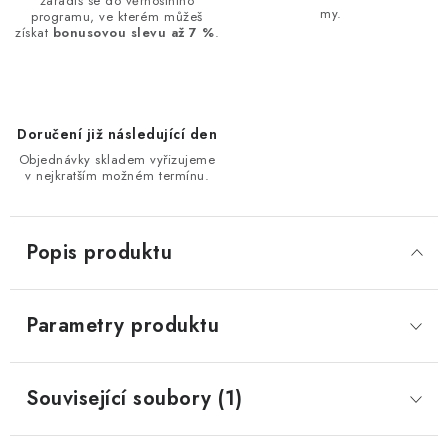
zařadíš se do věrnostního
my.
programu, ve kterém můžeš
získat
bonusovou slevu až 7 %
.
Doručení již následující den
Objednávky skladem vyřizujeme
v nejkratším možném termínu.
Popis produktu
Parametry produktu
Související soubory (1)