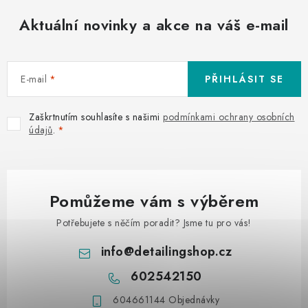
Aktuální novinky a akce na váš e-mail
E-mail
PŘIHLÁSIT SE
Zaškrtnutím souhlasíte s našimi
podmínkami ochrany osobních
údajů
.
Pomůžeme vám s výběrem
Potřebujete s něčím poradit? Jsme tu pro vás!
info
@
detailingshop.cz
602542150
604661144 Objednávky