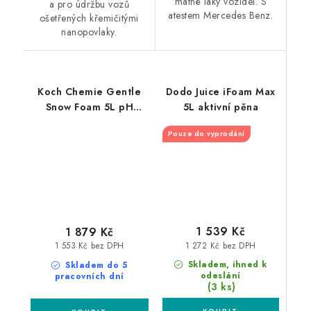
matné laky vozidel. S
a pro údržbu vozů
atestem Mercedes Benz.
ošetřených křemičitými
nanopovlaky.
Koch Chemie Gentle
Dodo Juice iFoam Max
Snow Foam 5L pH
5L aktivní pěna
neutrální pěna
Pouze do vyprodání
1 539 Kč
1 879 Kč
1 272 Kč bez DPH
1 553 Kč bez DPH
Skladem, ihned k
Skladem do 5
odeslání
pracovních dní
(3 ks)