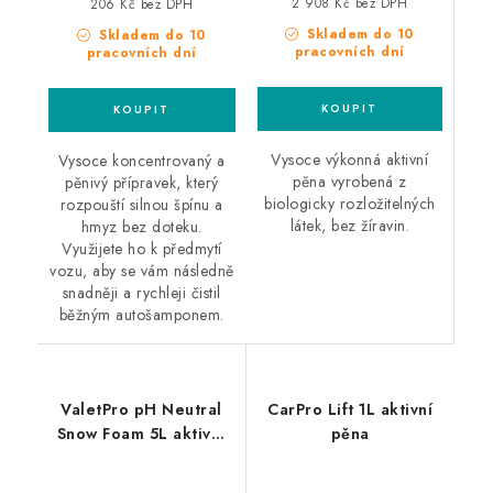
2 908 Kč bez DPH
206 Kč bez DPH
Skladem do 10
Skladem do 10
pracovních dní
pracovních dní
Vysoce výkonná aktivní
Vysoce koncentrovaný a
pěna vyrobená z
pěnivý přípravek, který
biologicky rozložitelných
rozpouští silnou špínu a
látek, bez žíravin.
hmyz bez doteku.
Využijete ho k předmytí
vozu, aby se vám následně
snadněji a rychleji čistil
běžným autošamponem.
ValetPro pH Neutral
CarPro Lift 1L aktivní
Snow Foam 5L aktivní
pěna
pěna