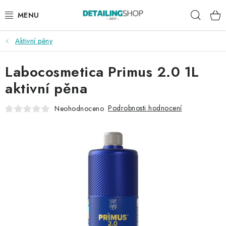
Přejít
Hleda
na
obsah
Aktivní pěny
AKCE
Labocosmetica Primus 2.0 1L
NOVINKY
aktivní pěna
EXTERIÉR
Podrobnosti hodnocení
Neohodnoceno
INTERIÉR
PŘÍSLUŠENSTVÍ
DÁRKOVÉ SADY A POUKAZY
ČLÁNKY