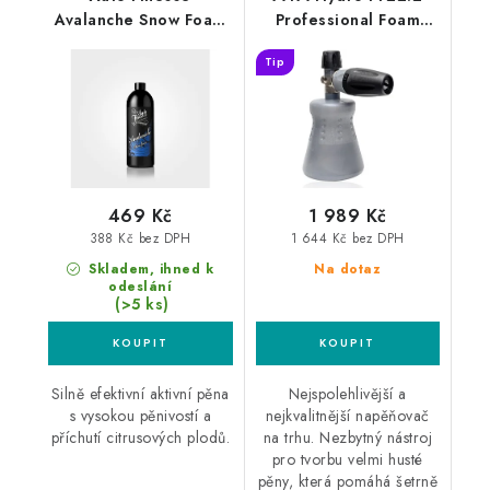
Avalanche Snow Foam
Professional Foam
1L aktivní pěna
Lance Karcher K
Tip
profesionální
napěňovač
469 Kč
1 989 Kč
388 Kč bez DPH
1 644 Kč bez DPH
Skladem, ihned k
Na dotaz
odeslání
(>5 ks)
Silně efektivní aktivní pěna
Nejspolehlivější a
s vysokou pěnivostí a
nejkvalitnější napěňovač
příchutí citrusových plodů.
na trhu. Nezbytný nástroj
pro tvorbu velmi husté
pěny, která pomáhá šetrně