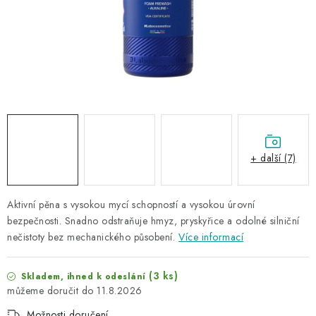
NAŠE SLUŽBY
KONTAKTY
PRODÁVANÉ ZNAČKY
BYDLENÍ
Věrnostní program
Všeobecné obchodní podmínky
+ další (7)
Podmínky ochrany osobních údajů
Mapa serveru
Aktivní pěna s vysokou mycí schopností a vysokou úrovní
bezpečnosti.
Snadno odstraňuje hmyz, pryskyřice a odolné silniční
nečistoty bez mechanického působení.
Více informací
(3 ks)
Skladem, ihned k odeslání
11.8.2026
Možnosti doručení