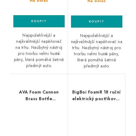
Na dotaz
Na dotaz
Nejspolehlivější a
Nejspolehlivější a
nejkvalitnější napěňovač
nejkvalitnější napěňovač na
na trhu. Nezbytný nástroj
trhu. Nezbytný nástroj pro
pro tvorbu velmi husté
tvorbu velmi husté pěny,
pěny, která pomáhá šetrně
která pomáhá šetrně
předmýt auto.
předmýt auto.
AVA Foam Cannon
BigBoi FoamR 18 ruční
Brass Bottle
elektrický postřikovač
profesionální
a napěnovač
napěňovač