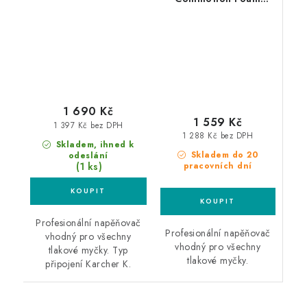
profesionální
Lance Karcher K
napěňovač
profesionální
napěňovač
1 690 Kč
1 559 Kč
1 397 Kč bez DPH
1 288 Kč bez DPH
Skladem, ihned k
Skladem do 20
odeslání
(1 ks)
pracovních dní
Profesionální napěňovač
Profesionální napěňovač
vhodný pro všechny
vhodný pro všechny
tlakové myčky. Typ
tlakové myčky.
připojení Karcher K.