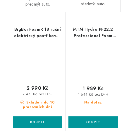
předmýt auto.
předmýt auto.
BigBoi FoamR 18 ruční
MTM Hydro PF22.2
elektrický postřikovač
Professional Foam
a napěnovač
Lance Karcher HD
profesionální
napěňovač
2 990 Kč
1 989 Kč
2 471 Kč bez DPH
1 644 Kč bez DPH
Skladem do 10
Na dotaz
pracovních dní