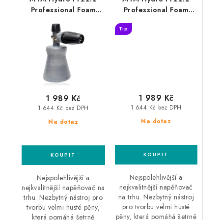
Professional Foam
Professional Foam
Lance Nilfisk Alto
Lance Karcher K
Tip
profesionální
profesionální
napěňovač
napěňovač
1 989 Kč
1 989 Kč
1 644 Kč bez DPH
1 644 Kč bez DPH
Na dotaz
Na dotaz
Nejspolehlivější a
Nejspolehlivější a
nejkvalitnější napěňovač
nejkvalitnější napěňovač na
na trhu. Nezbytný nástroj
trhu. Nezbytný nástroj pro
pro tvorbu velmi husté
tvorbu velmi husté pěny,
pěny, která pomáhá šetrně
která pomáhá šetrně