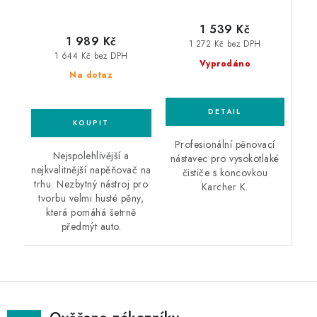
1 539 Kč
1 989 Kč
1 272 Kč bez DPH
1 644 Kč bez DPH
Vyprodáno
Na dotaz
Profesionální pěnovací
Nejspolehlivější a
nástavec pro vysokotlaké
nejkvalitnější napěňovač na
čističe s koncovkou
trhu. Nezbytný nástroj pro
Karcher K.
tvorbu velmi husté pěny,
která pomáhá šetrně
předmýt auto.