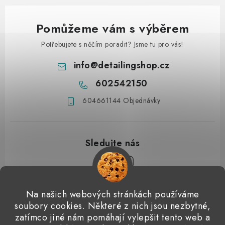
Pomůžeme vám s výběrem
Potřebujete s něčím poradit? Jsme tu pro vás!
info
@
detailingshop.cz
602542150
604661144 Objednávky
Z
Na našich webových stránkách používáme
á
soubory cookies. Některé z nich jsou nezbytné,
Přijímáme online platby
p
zatímco jiné nám pomáhají vylepšit tento web a