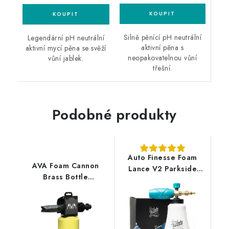
Silně pěnící pH neutrální
Legendární pH neutrální
aktivní pěna s
aktivní mycí pěna se svěží
neopakovatelnou vůní
vůní jablek.
třešní.
Podobné produkty
Auto Finesse Foam
AVA Foam Cannon
Lance V2 Parkside
Brass Bottle
Lavor profesionální
profesionální
napěňovač
napěňovač