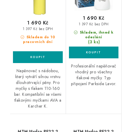
1 690 Kč
1 690 Kč
1 397 Kč bez DPH
1 397 Kč bez DPH
Skladem, ihned k
Skladem do 10
odeslání
(3 ks)
pracovních dní
Profesionální napěňovač
Napěnovač s nádobou,
vhodný pro všechny
který vytváří silnou vrstvu
tlakové myčky. Typ
dlouhotrvající pěny. Pro
připojení Parkside Lavor.
myčky s tlakem 110-160
bar. Kompatibilní se všemi
tlakovými myčkami AVA a
Karcher K.
MTM Hydro PF22.2
MTM Hydro PF22.2