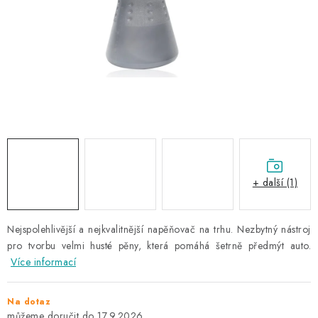
NAŠE SLUŽBY
KONTAKTY
PRODÁVANÉ ZNAČKY
BYDLENÍ
Věrnostní program
Všeobecné obchodní podmínky
Podmínky ochrany osobních údajů
Mapa serveru
+ další (1)
Nejspolehlivější a nejkvalitnější napěňovač na trhu. Nezbytný nástroj
pro tvorbu velmi husté pěny, která pomáhá šetrně předmýt auto.
Více informací
Na dotaz
17.9.2026