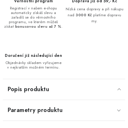
Věrnostní program
Doprava již od 59,- Kč
Registrací v našem e-shopu
Nízká cena dopravy a při nákupu
automaticky získáš slevu a
nad
3000 Kč
platíme dopravu
zařadíš se do věrnostního
my.
programu, ve kterém můžeš
získat
bonusovou slevu až 7 %
.
Doručení již následující den
Objednávky skladem vyřizujeme
v nejkratším možném termínu.
Popis produktu
Parametry produktu