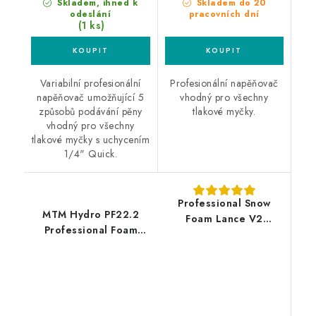
Skladem, ihned k
Skladem do 20
odeslání
pracovních dní
(1 ks)
Variabilní profesionální
Profesionální napěňovač
napěňovač umožňující 5
vhodný pro všechny
způsobů podávání pěny
tlakové myčky.
vhodný pro všechny
tlakové myčky s uchycením
1/4" Quick.
Professional Snow
MTM Hydro PF22.2
Foam Lance V2
Professional Foam
Karcher K
Lance Bosch
profesionální
profesionální
napěňovač
napěňovač