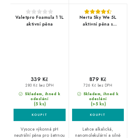
Valetpro Foamula 1 1L
Nerta Sky We 5L
aktivní pěna
aktivní pěna s
nanoochranou
339 Kč
879 Kč
280 Kč bez DPH
726 Kč bez DPH
Skladem, ihned k
Skladem, ihned k
odeslání
odeslání
(5 ks)
(>5 ks)
Vysoce výkonná pH
Lehce alkalická,
neutrální pěna pro šetrnou
nanomolekulární a silně