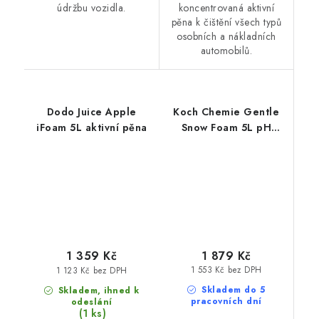
údržbu vozidla.
koncentrovaná aktivní
pěna k čištění všech typů
osobních a nákladních
automobilů.
Dodo Juice Apple
Koch Chemie Gentle
iFoam 5L aktivní pěna
Snow Foam 5L pH
neutrální pěna
1 879 Kč
1 359 Kč
1 553 Kč bez DPH
1 123 Kč bez DPH
Skladem do 5
Skladem, ihned k
pracovních dní
odeslání
(1 ks)