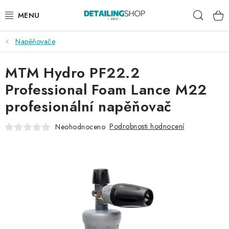
Přejít
Hleda
na
obsah
Napěňovače
AKCE
MTM Hydro PF22.2
NOVINKY
Professional Foam Lance M22
EXTERIÉR
profesionální napěňovač
INTERIÉR
Podrobnosti hodnocení
Neohodnoceno
PŘÍSLUŠENSTVÍ
DÁRKOVÉ SADY A POUKAZY
ČLÁNKY