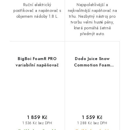
Ruční elektrický
Nejspolehlivější a
postřikovač a napěnovač s
nejkvalitnější napěňovač na
objemem nádoby 1.8 L.
trhu. Nezbytný nástroj pro
tvorbu velmi husté pěny,
která pomáhá šetrně
předmýt auto.
BigBoi FoamR PRO
Dodo Juice Snow
variabilní napěňovač
Commotion Foam
Lance Karcher K
profesionální
napěňovač
1 859 Kč
1 559 Kč
1 536 Kč bez DPH
1 288 Kč bez DPH