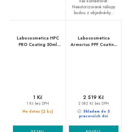
nás kontaktovat.
Neautorizované nákupy
budou z objednávky...
Labocosmetica HPC
Labocosmetica
PRO Coating 50ml
Armorius PPF Coating
nanopovlak
Gloss 50ml nanopovlak
pro PPF
1 Kč
2 519 Kč
1 Kč bez DPH
2 082 Kč bez DPH
(2 ks)
Na dotaz
Skladem do 5
pracovních dní