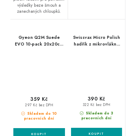
výsledky beze šmouh a
zanechaných chloupků.
Gyeon Q2M Suede
Swissvax Micro Polish
EVO 10-pack 20x20cm
hadřík z mikrovlákna
mikrovláknová utěrka
modrý
10ks
390 Kč
359 Kč
322 Kč bez DPH
297 Kč bez DPH
Skladem do 3
Skladem do 10
pracovních dní
pracovních dní