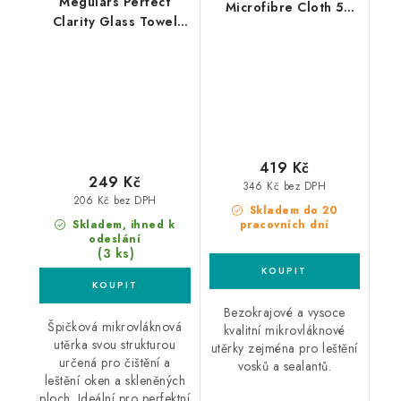
Meguiars Perfect
Microfibre Cloth 5
Clarity Glass Towel
pack Grey 40x40cm
40x40cm utěrka na
mikrovláknové utěrky
skla
5ks
419 Kč
249 Kč
346 Kč bez DPH
206 Kč bez DPH
Skladem do 20
Skladem, ihned k
pracovních dní
odeslání
(3 ks)
Bezokrajové a vysoce
Špičková mikrovláknová
kvalitní mikrovláknové
utěrka svou strukturou
utěrky zejména pro leštění
určená pro čištění a
vosků a sealantů.
leštění oken a skleněných
ploch. Ideální pro perfektní