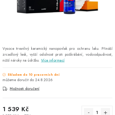
NAŠE SLUŽBY
KONTAKTY
PRODÁVANÉ ZNAČKY
BYDLENÍ
Vysoce trvanlivý keramický nanopovlak pro ochranu laku. Přináší
zrcadlový lesk, vyšší odolnost proti poškrábání, vodoodpudivost,
Věrnostní program
Všeobecné obchodní podmínky
nižší nároky na údržbu.
Více informací
Podmínky ochrany osobních údajů
Mapa serveru
Skladem do 10 pracovních dní
24.8.2026
Možnosti doručení
1 539 Kč