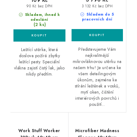
109 Kč
3 132 Kč bez DPH
90 Kč bez DPH
Skladem do 5
Skladem, ihned k
pracovních dní
odeslání
(2 ks)
Představujeme Vám
Leštící utěrka, která
nejkvalitnější
doslova požírá zbytky
mikrovláknovou utěrku na
leštící pasty. Speciální
našem trhu! Je určena ke
vlákna zajistí čistý lak, jako
všem detailingovým
nikdy předtím.
úkonům, zejména ke
stírání leštěnek a vosků,
mytí oken, čištění
interiérových povrchů i
použití...
Work Stuff Worker
Microfiber Madness