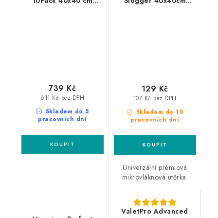
10Pack 40x40 cm
Slogger 40x40cm
mikrovláknové utěrky
mikrovláknová utěrka
739 Kč
129 Kč
611 Kč bez DPH
107 Kč bez DPH
Skladem do 5
Skladem do 10
pracovních dní
pracovních dní
Univerzální prémiová
mikrovláknová utěrka.
ValetPro Advanced