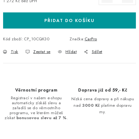
1 272 Kč bez DPH
Měrná cena:
PŘIDAT DO KOŠÍKU
Kód zboží:
CP_10CQK30
Značka:
CarPro
Tisk
Zeptat se
Hlídat
Sdílet
Věrnostní program
Doprava již od 59,- Kč
Registrací v našem e-shopu
Nízká cena dopravy a při nákupu
automaticky získáš slevu a
nad
3000 Kč
platíme dopravu
zařadíš se do věrnostního
my.
programu, ve kterém můžeš
získat
bonusovou slevu až 7 %
.