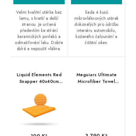
Velmi kvalitní utěrka bez
Sada 4 kusů
lemu, s kratší a delší
mikrovláknových utěrek
stranou. Je určená
dokonalých pro údržbu
především ke stírání
interiéru automobilu,
keramických povlaků a
koženého čalounění a
odmašťování laku. Dobře
čištění oken.
sbírá a nepouští vlákna.
Liquid Elements Red
Meguiars Ultimate
Snapper 40x40cm
Microfiber Towel
mikrovláknová utěrka
40x40cm 20ks
mikrovláknová utěrka
3 790 Kč