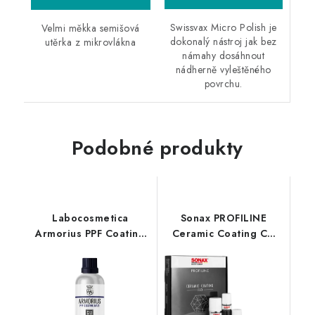
Swissvax Micro Polish je
Velmi měkka semišová
dokonalý nástroj jak bez
utěrka z mikrovlákna
námahy dosáhnout
nádherně vyleštěného
povrchu.
Podobné produkty
Labocosmetica
Sonax PROFILINE
Armorius PPF Coating
Ceramic Coating CC
Matt 50ml nanopovlak
Evo 235ml keramický
pro PPF
povlak