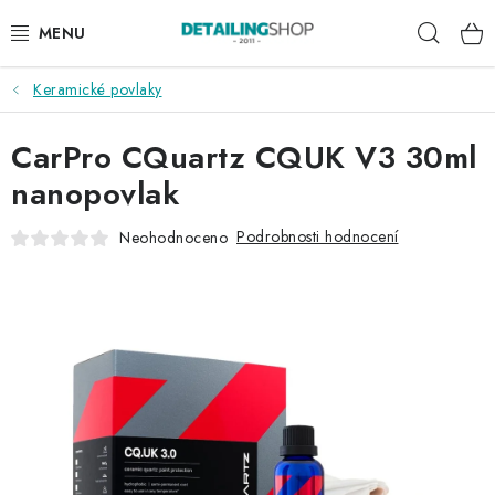
Přejít
Hleda
na
obsah
Keramické povlaky
AKCE
CarPro CQuartz CQUK V3 30ml
NOVINKY
nanopovlak
EXTERIÉR
Podrobnosti hodnocení
Neohodnoceno
INTERIÉR
PŘÍSLUŠENSTVÍ
DÁRKOVÉ SADY A POUKAZY
ČLÁNKY