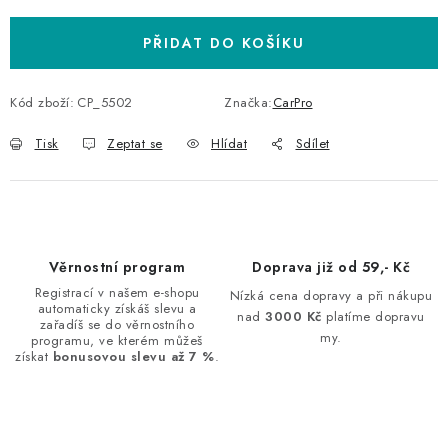
PŘIDAT DO KOŠÍKU
Kód zboží:
CP_5502
Značka:
CarPro
Tisk
Zeptat se
Hlídat
Sdílet
Věrnostní program
Doprava již od 59,- Kč
Registrací v našem e-shopu
Nízká cena dopravy a při nákupu
automaticky získáš slevu a
nad
3000 Kč
platíme dopravu
zařadíš se do věrnostního
my.
programu, ve kterém můžeš
získat
bonusovou slevu až 7 %
.