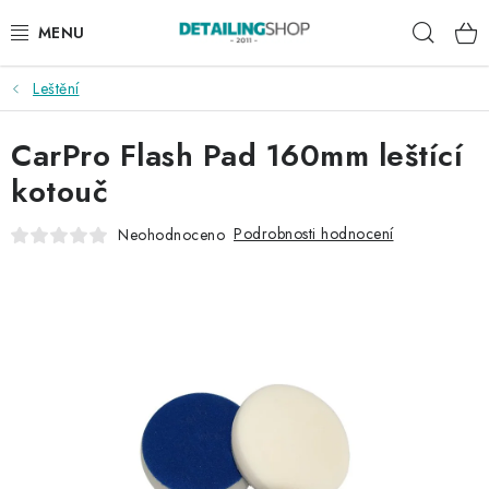
Přejít
Hleda
na
obsah
Leštění
AKCE
CarPro Flash Pad 160mm leštící
NOVINKY
kotouč
EXTERIÉR
Podrobnosti hodnocení
Neohodnoceno
INTERIÉR
PŘÍSLUŠENSTVÍ
DÁRKOVÉ SADY A POUKAZY
ČLÁNKY