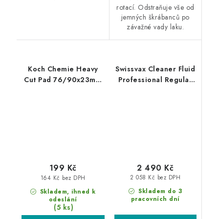
rotací. Odstraňuje vše od
jemných škrábanců po
závažné vady laku.
Koch Chemie Heavy
Swissvax Cleaner Fluid
Cut Pad 76/90x23mm
Professional Regular
leštící kotouč
500ml finišovací pasta
2 490 Kč
199 Kč
2 058 Kč bez DPH
164 Kč bez DPH
Skladem do 3
Skladem, ihned k
pracovních dní
odeslání
(5 ks)