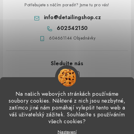
Potřebujete s něčím poradit? Jsme tu pro vás!
info
@
detailingshop.cz
602542150
604661144 Objednávky
Z
Na našich webových stránkách používáme
á
soubory cookies. Některé z nich jsou nezbytné,
Přijímáme online platby
p
zatímco jiné nám pomáhají vylepšit tento web a
váš uživatelský zážitek. Souhlasíte s používáním
a
Detailingclub
Dodo Juice
Gyeon Quartz
ValetPRO
všech cookies?
t
Microfiber Madness
í
Nastavení