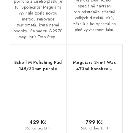
leštičky Dual Action
povrchů z čirého plastu je
speciálně navržen
tu! Společnost Meguiar's
pro odstranění středně
vyvinula zcela novou
velkých defektů, vírů,
metodu renovace
zákalů a hologramů na
světlometů, která nemá
plně vytvrzeném laku.
obdoby! Se sadou G2970
Meguiar's Two Step...
Scholl M Polishing Pad
Meguiars 3-in-1 Wax
145/30mm purple
473ml korekce +
leštící kotouč
leštění + ochrana v
jediném kroku
429 Kč
799 Kč
355 Kč bez DPH
660 Kč bez DPH