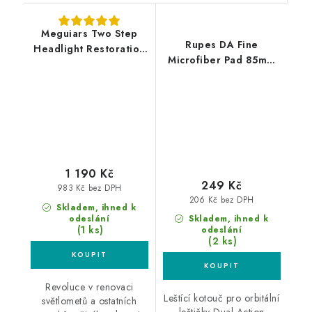
Meguiars Two Step
Rupes DA Fine
Headlight Restoration
Microfiber Pad 85mm
Kit sada na renovaci
leštící kotouč
středně poškozených
světlometů
1 190 Kč
249 Kč
983 Kč bez DPH
206 Kč bez DPH
Skladem, ihned k
odeslání
Skladem, ihned k
(1 ks)
odeslání
(2 ks)
Revoluce v renovaci
Leštící kotouč pro orbitální
světlometů a ostatních