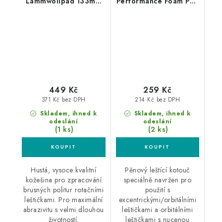
Lammwollpad 133mm
Performance Foam Pad
silný leštící kotouč
Coarse 80/100mm
leštící kotouč
449 Kč
259 Kč
371 Kč bez DPH
214 Kč bez DPH
Skladem, ihned k
Skladem, ihned k
odeslání
odeslání
(1 ks)
(2 ks)
Hustá, vysoce kvalitní
Pěnový leštící kotouč
kožešina pro zpracování
speciálně navržen pro
brusných politur rotačními
použití s
leštičkami. Pro maximální
excentrickými/orbitálními
abrazivitu s velmi dlouhou
leštičkami a orbitálními
životností.
leštičkami s nucenou