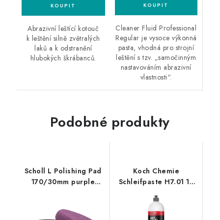
Cleaner Fluid Professional
Abrazivní leštící kotouč
Regular je vysoce výkonná
k leštění silně zvětralých
pasta, vhodná pro strojní
laků a k odstranění
leštění s tzv. „samočinným
hlubokých škrábanců.
nastavováním abrazivní
vlastnosti“.
Podobné produkty
Scholl L Polishing Pad
Koch Chemie
170/30mm purple
Schleifpaste H7.01 1L
leštící kotouč
silná leštící pasta