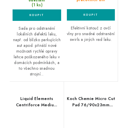
pracovních dní
odeslání
(1 ks)
Efektivní kotouč z ovčí
Sada pro odstranění
vlny pro snadné odstranění
lokálních defektů laku,
swirls a jiných vad laku.
např. od blízko parkujících
aut apod. přináší nové
možnosti rychlé opravy
lehce poškozeného laku v
domácích podmínkách, a
to všechno snadnou
strojní...
Liquid Elements
Koch Chemie Micro Cut
Centriforce Medium
Pad 76/90x23mm
V2 125mm leštící
leštící kotouč
kotouč