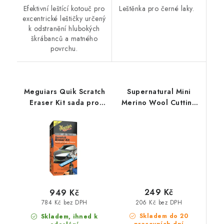
Efektivní leštící kotouč pro
Leštěnka pro černé laky.
excentrické leštičky určený
k odstranění hlubokých
škrábanců a matného
povrchu.
Meguiars Quik Scratch
Supernatural Mini
Eraser Kit sada pro
Merino Wool Cutting
lokální odstranění
Pad 75mm velmi silný
defektů laku
leštící kotouč
249 Kč
949 Kč
206 Kč bez DPH
784 Kč bez DPH
Skladem do 20
Skladem, ihned k