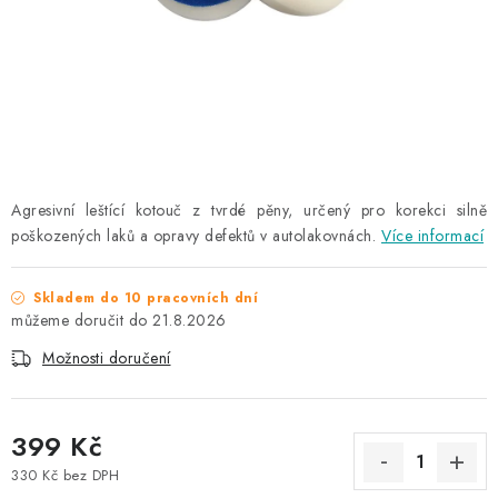
NAŠE SLUŽBY
KONTAKTY
PRODÁVANÉ ZNAČKY
BYDLENÍ
Agresivní leštící kotouč z tvrdé pěny, určený pro korekci silně
poškozených laků a opravy defektů v autolakovnách.
Více informací
Věrnostní program
Všeobecné obchodní podmínky
Podmínky ochrany osobních údajů
Mapa serveru
Skladem do 10 pracovních dní
21.8.2026
Možnosti doručení
399 Kč
330 Kč bez DPH
Měrná cena: