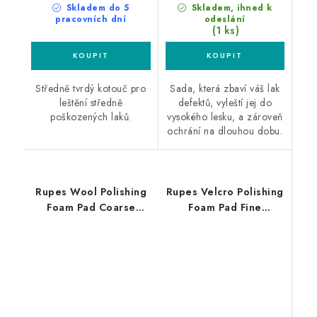
Skladem do 5
Skladem, ihned k
pracovních dní
odeslání
(1 ks)
Středně tvrdý kotouč pro
Sada, která zbaví váš lak
leštění středně
defektů, vyleští jej do
poškozených laků.
vysokého lesku, a zároveň
ochrání na dlouhou dobu.
Rupes Wool Polishing
Rupes Velcro Polishing
Foam Pad Coarse
Foam Pad Fine
30/45mm leštící
50/70mm leštící
kotouč
kotouč