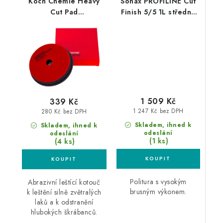
Koch Chemie Heavy
Sonax PROFILINE Cut
Cut Pad
Finish 5/5 1L středně
126/140x23mm leštící
silná leštící pasta
kotouč
1 509 Kč
339 Kč
1 247 Kč bez DPH
280 Kč bez DPH
Skladem, ihned k
Skladem, ihned k
odeslání
odeslání
(1 ks)
(4 ks)
Politura s vysokým
Abrazivní leštící kotouč
brusným výkonem.
k leštění silně zvětralých
laků a k odstranění
hlubokých škrábanců.