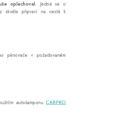
uše oplachoval
. Jedná se o
z skvěle připraví na cestě k
ního pěnovače v požadovaném
užitím autošamponu
CARPRO