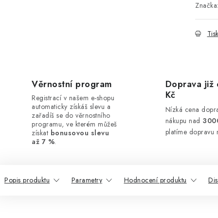
Značka
Tis
Věrnostní program
Doprava již 
Kč
Registrací v našem e-shopu
automaticky získáš slevu a
Nízká cena dopra
zařadíš se do věrnostního
nákupu nad
300
programu, ve kterém můžeš
platíme dopravu 
získat
bonusovou slevu
až 7 %
.
Popis produktu
Parametry
Hodnocení produktu
Di