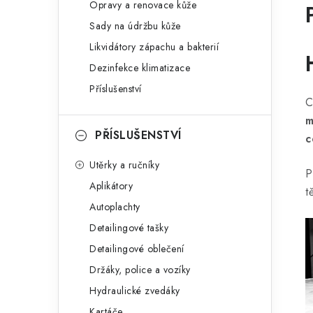
Opravy a renovace kůže
Sady na údržbu kůže
Likvidátory zápachu a bakterií
Dezinfekce klimatizace
Příslušenství
C
m
PŘÍSLUŠENSTVÍ
c
Utěrky a ručníky
P
Aplikátory
t
Autoplachty
Detailingové tašky
Detailingové oblečení
Držáky, police a vozíky
Hydraulické zvedáky
Kartáče