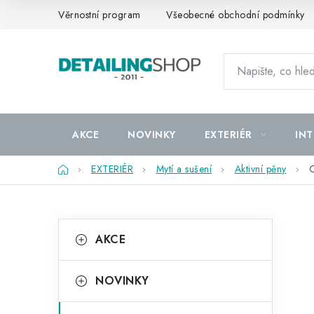
Přejít
Věrnostní program
Všeobecné obchodní podmínky
na
obsah
AKCE
NOVINKY
EXTERIÉR
INT
Domů
EXTERIÉR
Mytí a sušení
Aktivní pěny
C
P
K
Přeskočit
AKCE
kategorie
a
o
t
s
NOVINKY
e
t