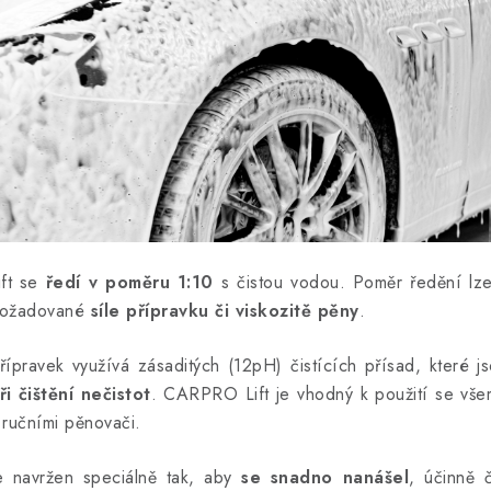
ift se
ředí v poměru 1:10
s čistou vodou. Poměr ředění lze
ožadované
síle přípravku či viskozitě pěny
.
řípravek využívá zásaditých (12pH) čistících přísad, které j
ři čištění nečistot
. CARPRO Lift je vhodný k použití se všem
 ručními pěnovači.
e navržen speciálně tak, aby
se snadno nanášel
, účinně č