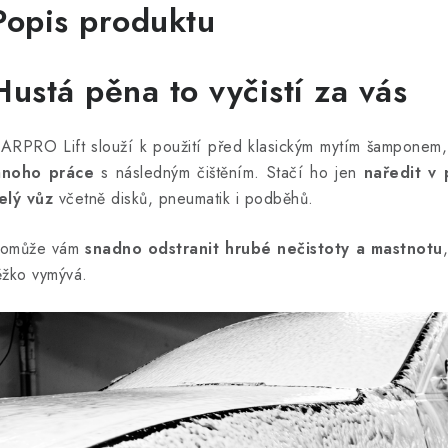
Popis produktu
Hustá pěna to vyčistí za vás
ARPRO Lift slouží k použití před klasickým mytím šamponem,
noho práce
s následným čištěním. Stačí ho jen
naředit v 
elý vůz
včetně disků, pneumatik i podběhů.
omůže vám
snadno odstranit hrubé nečistoty a mastnotu
ěžko vymývá.