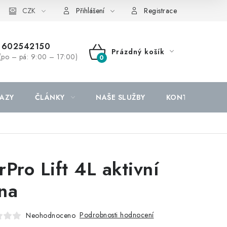
CZK
Přihlášení
Registrace
602542150
Prázdný košík
(po – pá: 9:00 – 17:00)
NÁKUPNÍ
KOŠÍK
AZY
ČLÁNKY
NAŠE SLUŽBY
KONTAKTY
rPro Lift 4L aktivní
na
Podrobnosti hodnocení
Neohodnoceno