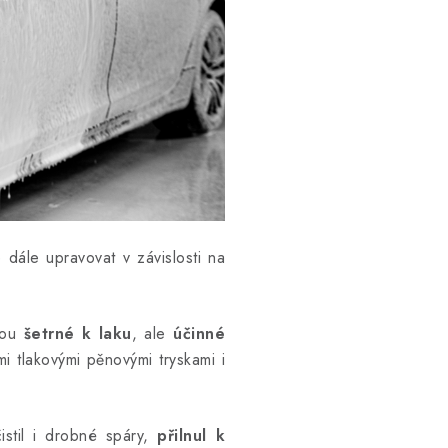
 dále upravovat v závislosti na
sou
šetrné k laku
, ale
účinné
i tlakovými pěnovými tryskami i
istil i drobné spáry,
přilnul k