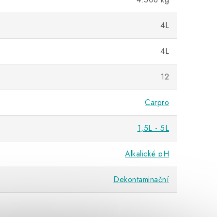
4L
4L
12
Carpro
1,5L - 5L
Alkalické pH
Dekontaminační