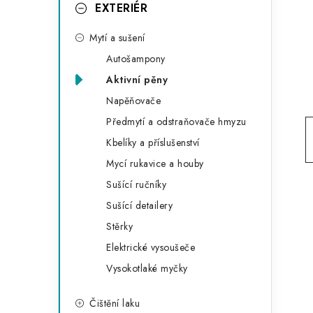
g
EXTERIÉR
r
o
Mytí a sušení
a
r
Autošampony
n
i
Aktivní pěny
e
n
Napěňovače
í
Předmytí a odstraňovače hmyzu
Kbelíky a příslušenství
p
Mycí rukavice a houby
a
Sušící ručníky
n
Sušící detailery
Stěrky
e
Elektrické vysoušeče
l
Vysokotlaké myčky
Čištění laku