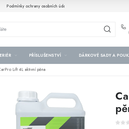
Podmínky ochrany osobních údajů
Mapa serveru
ERIÉR
PŘÍSLUŠENSTVÍ
DÁRKOVÉ SADY A POUK
arPro Lift 4L aktivní pěna
Ca
pě