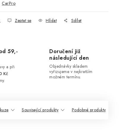
:
CarPro
k
Zeptat se
Hlídat
Sdílet
od 59,-
Doručení již
následující den
Objednávky skladem
vy a při
vyřizujeme v nejkratším
0 Kč
možném termínu.
my.
skuze
Související produkty
Podobné produkty