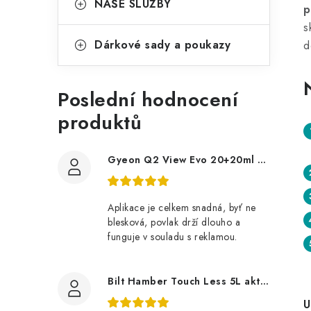
NAŠE SLUŽBY
p
s
Dárkové sady a poukazy
d
Poslední hodnocení
produktů
Gyeon Q2 View Evo 20+20ml nanopovlak na okna
Aplikace je celkem snadná, byť ne
blesková, povlak drží dlouho a
funguje v souladu s reklamou.
Bilt Hamber Touch Less 5L aktivní pěna
U