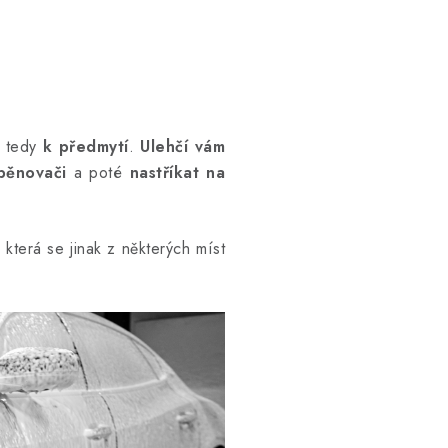
 tedy
k předmytí
.
Ulehčí vám
pěnovači
a poté
nastříkat na
, která se jinak z některých míst