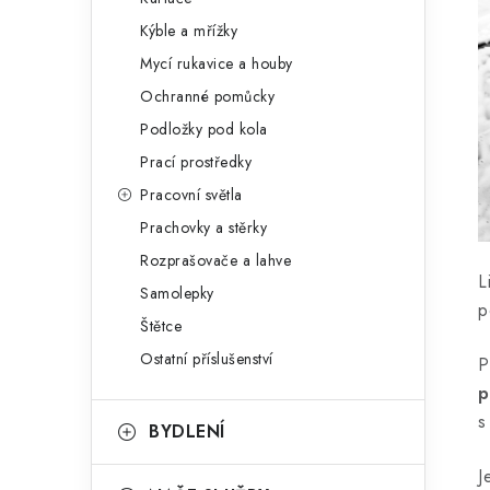
Kýble a mřížky
Mycí rukavice a houby
Ochranné pomůcky
Podložky pod kola
Prací prostředky
Pracovní světla
Prachovky a stěrky
Rozprašovače a lahve
L
Samolepky
p
Štětce
Ostatní příslušenství
P
p
s
BYDLENÍ
J