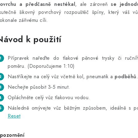
ovrchu a předčasně nestékal
, ale zároveň
se jednod
kutečně šikovný povrchový rozpouštěč špíny, který váš vů
okonale zářivému cíli.
Návod k použití
Přípravek nařeďte do tlakové pěnové trysky či ruč
poměru. (Doporučujeme 1:10)
Nastříkejte na celý vůz včetně kol, pneumatik a
podběhů
.
Nechejte působit 3-5 minut.
Opláchněte celý vůz tlakovou vodou.
Následně omývejte vůz běžným způsobem, ideálně s po
Reset
pozornění