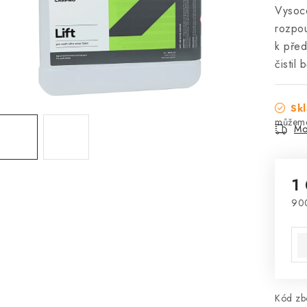
Vysoc
rozpou
k před
čistil
Skl
Mo
1
90
Mě
Kód zbo