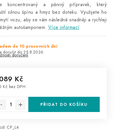
e koncentrovaný a pěnivý přípravek, který
ští silnou špínu a hmyz bez doteku. Využijete ho
mytí vozu, aby se vám následně snadněji a rychleji
 běžným autošamponem.
Více informací
adem do 10 pracovních dní
25.8.2026
žnosti doručení
 089 Kč
0 Kč bez DPH
rná cena:
PŘIDAT DO KOŠÍKU
ží:
CP_L4