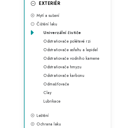
g
EXTERIÉR
r
o
Mytí a sušení
a
r
Čištění laku
n
i
Univerzální čističe
e
n
Odstraňovače polétavé rzi
í
Odstraňovače asfaltu a lepidel
Odstraňovače vodního kamene
p
Odstraňovače hmyzu
a
Odstraňovače karbonu
n
Odmašťovače
Clay
e
Lubrikace
l
Leštění
Ochrana laku