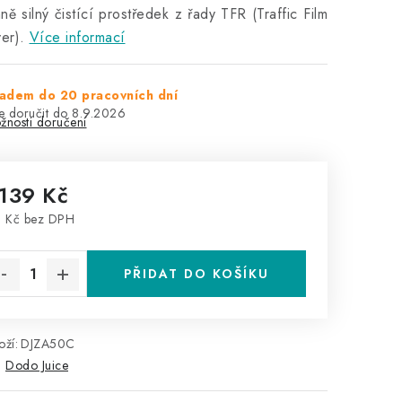
ně silný čistící prostředek z řady TFR (Traffic Film
er).
Více informací
adem do 20 pracovních dní
8.9.2026
žnosti doručení
 139 Kč
 Kč bez DPH
rná cena:
PŘIDAT DO KOŠÍKU
ží:
DJZA50C
:
Dodo Juice