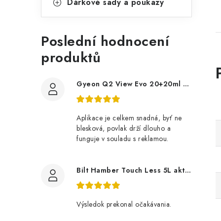
Dárkové sady a poukazy
Poslední hodnocení
produktů
Gyeon Q2 View Evo 20+20ml nanopovlak na okna
Aplikace je celkem snadná, byť ne
blesková, povlak drží dlouho a
funguje v souladu s reklamou.
Bilt Hamber Touch Less 5L aktivní pěna
Výsledok prekonal očakávania.