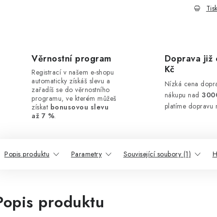
Tis
Věrnostní program
Doprava již 
Kč
Registrací v našem e-shopu
automaticky získáš slevu a
Nízká cena dopra
zařadíš se do věrnostního
nákupu nad
300
programu, ve kterém můžeš
platíme dopravu 
získat
bonusovou slevu
až 7 %
.
Popis produktu
Parametry
Související soubory (1)
H
Popis produktu