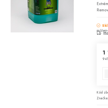
Extrém
Remov
Skl
Mo
1
941
Mě
Kód zbo
Značka