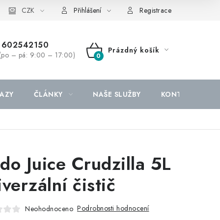
CZK
Přihlášení
Registrace
602542150
Prázdný košík
(po – pá: 9:00 – 17:00)
NÁKUPNÍ
KOŠÍK
AZY
ČLÁNKY
NAŠE SLUŽBY
KONTAKTY
do Juice Crudzilla 5L
verzální čistič
Podrobnosti hodnocení
Neohodnoceno