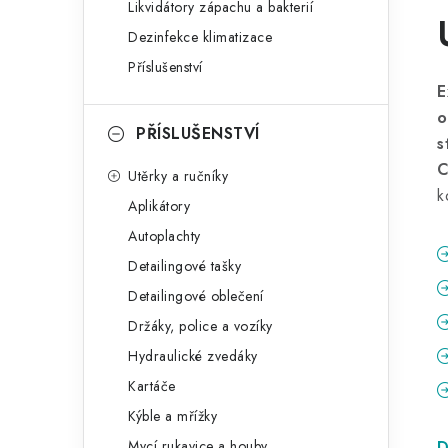
Likvidátory zápachu a bakterií
Dezinfekce klimatizace
Příslušenství
E
o
PŘÍSLUŠENSTVÍ
s
C
Utěrky a ručníky
k
Aplikátory
Autoplachty
Detailingové tašky
Detailingové oblečení
Držáky, police a vozíky
Hydraulické zvedáky
Kartáče
Kýble a mřížky
Mycí rukavice a houby
D