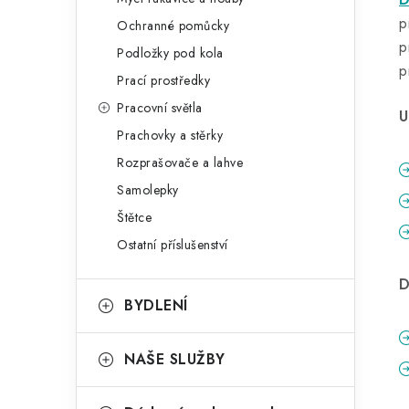
p
Ochranné pomůcky
p
Podložky pod kola
p
Prací prostředky
Pracovní světla
U
Prachovky a stěrky
Rozprašovače a lahve
Samolepky
Štětce
Ostatní příslušenství
D
BYDLENÍ
NAŠE SLUŽBY