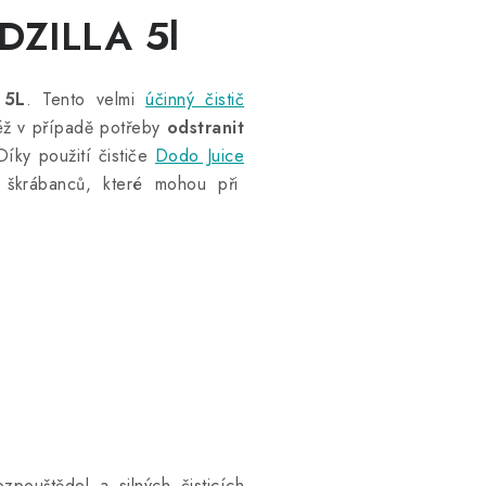
DZILLA 5l
 5L
. Tento velmi
účinný čistič
též v případě potřeby
odstranit
Díky použití čističe
Dodo Juice
 škrábanců, které mohou při
pouštědel a silných čisticích