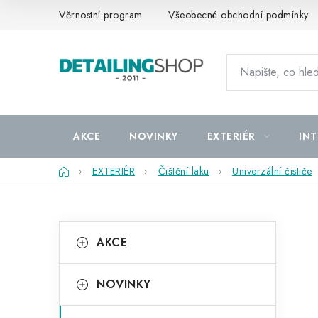
Přejít
Věrnostní program
Všeobecné obchodní podmínky
na
obsah
AKCE
NOVINKY
EXTERIÉR
INT
Domů
EXTERIÉR
Čištění laku
Univerzální čističe
P
K
Přeskočit
AKCE
kategorie
a
o
t
s
NOVINKY
e
t