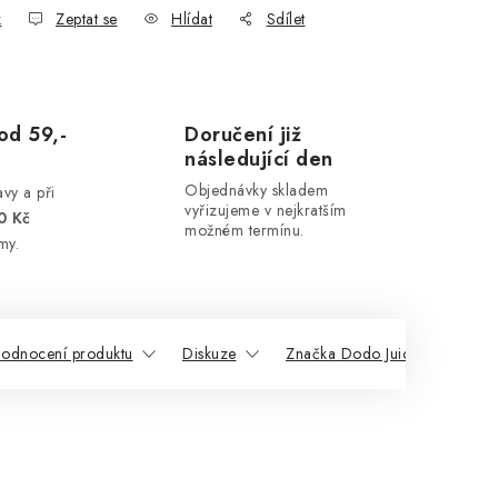
k
Zeptat se
Hlídat
Sdílet
od 59,-
Doručení již
následující den
Objednávky skladem
vy a při
vyřizujeme v nejkratším
0 Kč
možném termínu.
my.
odnocení produktu
Diskuze
Značka Dodo Juice
Souv