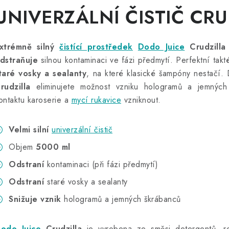
UNIVERZÁLNÍ ČISTIČ CRU
xtrémně silný
čistící prostředek
Dodo Juice
Crudzilla
dstraňuje
silnou kontaminaci ve fázi předmytí. Perfektní tak
taré vosky a sealanty
, na které klasické šampóny nestačí. 
rudzilla
eliminujete možnost vzniku hologramů a jemných
ontaktu karoserie a
mycí rukavice
vzniknout.
Velmi silní
univerzální čistič
Objem
5000 ml
Odstraní
kontaminaci (při fázi předmytí)
Odstraní
staré vosky a sealanty
Snižuje vznik
hologramů a jemných škrábanců
odo Juice
Crudzilla
je vyrobena ze směsi detergentů, roz