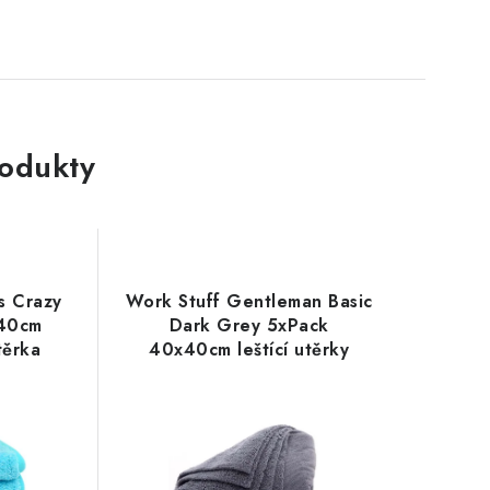
rodukty
s Crazy
Work Stuff Gentleman Basic
x40cm
Dark Grey 5xPack
těrka
40x40cm leštící utěrky
šedé 5ks