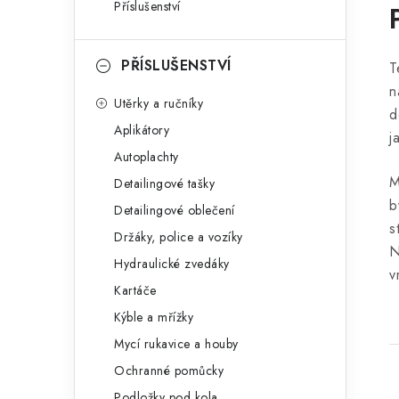
Příslušenství
PŘÍSLUŠENSTVÍ
T
n
Utěrky a ručníky
d
Aplikátory
j
Autoplachty
M
Detailingové tašky
b
Detailingové oblečení
s
Držáky, police a vozíky
N
Hydraulické zvedáky
v
Kartáče
Kýble a mřížky
Mycí rukavice a houby
Ochranné pomůcky
Podložky pod kola