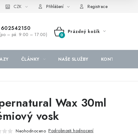
CZK
Přihlášení
Registrace
602542150
Prázdný košík
(po – pá: 9:00 – 17:00)
NÁKUPNÍ
KOŠÍK
AZY
ČLÁNKY
NAŠE SLUŽBY
KONTAKTY
pernatural Wax 30ml
émiový vosk
Podrobnosti hodnocení
Neohodnoceno