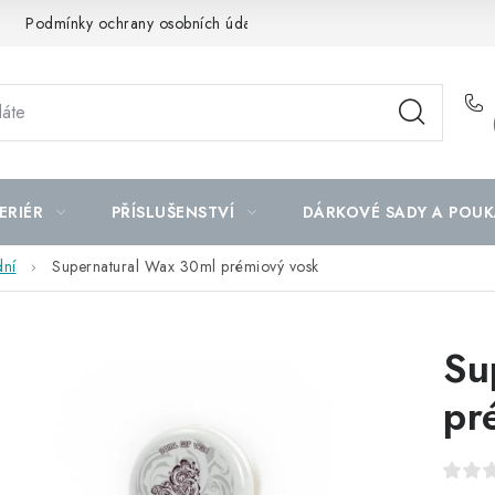
Podmínky ochrany osobních údajů
Mapa serveru
ERIÉR
PŘÍSLUŠENSTVÍ
DÁRKOVÉ SADY A POUK
dní
Supernatural Wax 30ml prémiový vosk
Su
pr