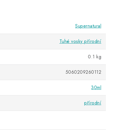
Supernatural
Tuhé vosky přírodní
0.1 kg
5060209260112
30ml
přírodní