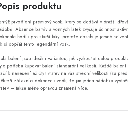
Popis produktu
entýž prvotřídní prémiový vosk, který se dodává v dražší dře
ádobě. Absence barviv a vonných látek zvyšuje účinnost aktivn
okonale hodí i pro starší laky, protože obsahuje jemné solven
ak si dopřát tento legendární vosk.
alá balení jsou ideální variantou, jak vyzkoušet celou produk
ylo potřeba kupovat balení standardní velikosti. Každé balen
tačí k nanesení až čtyř vrstev na vůz střední velikosti (za př
ěkteří zákazníci dokonce uvedli, že jim jedna nádobka vystač
rstev – takže méně opravdu znamená více.