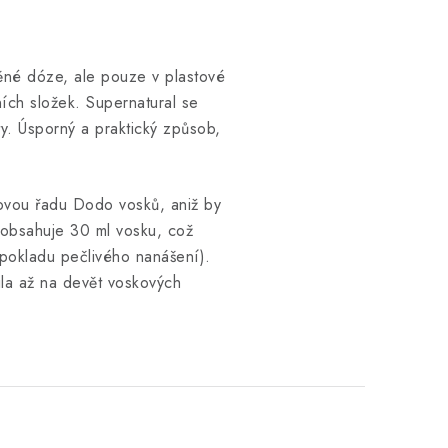
věné dóze, ale pouze v plastové
ích složek. Supernatural se
ty. Úsporný a praktický způsob,
tovou řadu Dodo vosků, aniž by
í obsahuje 30 ml vosku, což
edpokladu pečlivého nanášení).
ila až na devět voskových