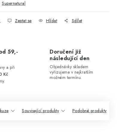
:
Supernatural
k
Zeptat se
Hlídat
Sdílet
od 59,-
Doručení již
následující den
Objednávky skladem
vy a při
vyřizujeme v nejkratším
0 Kč
možném termínu.
my.
skuze
Související produkty
Podobné produkty