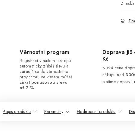
Značka
Tis
Věrnostní program
Doprava již 
Kč
Registrací v našem e-shopu
automaticky získáš slevu a
Nízká cena dopra
zařadíš se do věrnostního
nákupu nad
300
programu, ve kterém můžeš
platíme dopravu 
získat
bonusovou slevu
až 7 %
.
Popis produktu
Parametry
Hodnocení produktu
Di