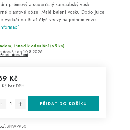
ídní prémiový a superčistý karnaubský vosk
rné plastové dóze. Malé balení vosku Dodo Juice.
e vystačí na tři až čtyři vrstvy na jednom voze.
informací
adem, ihned k odeslání
(>5 ks)
10.8.2026
žnosti doručení
69 Kč
 Kč bez DPH
rná cena:
PŘIDAT DO KOŠÍKU
ží:
SNWPP30