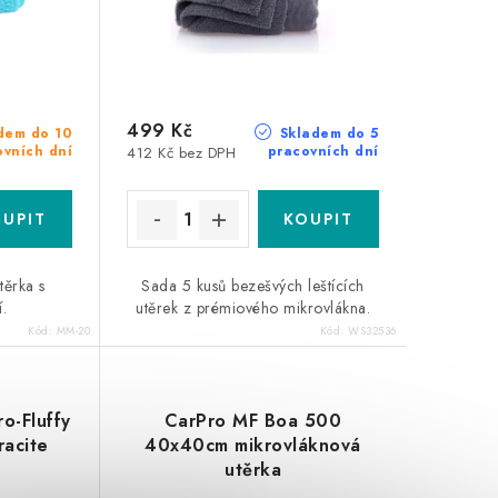
499 Kč
dem do 10
Skladem do 5
ovních dní
pracovních dní
412 Kč bez DPH
těrka s
Sada 5 kusů bezešvých leštících
.
utěrek z prémiového mikrovlákna.
Kód:
MM-20
Kód:
WS32536
ro-Fluffy
CarPro MF Boa 500
racite
40x40cm mikrovláknová
utěrka