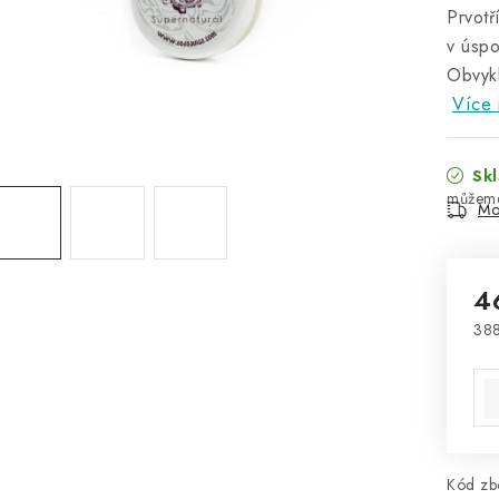
Prvotř
v úspo
Obvykl
Více 
Skl
Mo
4
388
Mě
Kód zbo