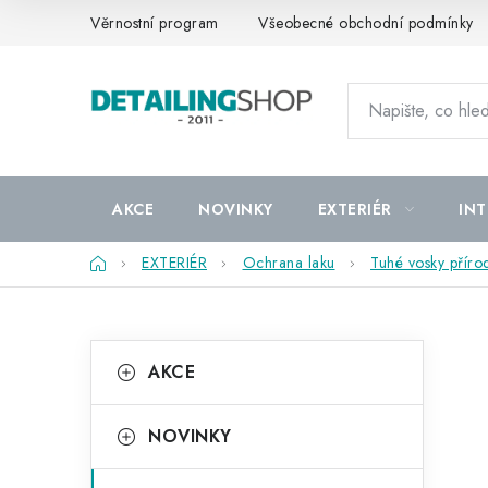
Přejít
Věrnostní program
Všeobecné obchodní podmínky
na
obsah
AKCE
NOVINKY
EXTERIÉR
INT
Domů
EXTERIÉR
Ochrana laku
Tuhé vosky příro
P
K
Přeskočit
AKCE
kategorie
a
o
t
s
NOVINKY
e
t