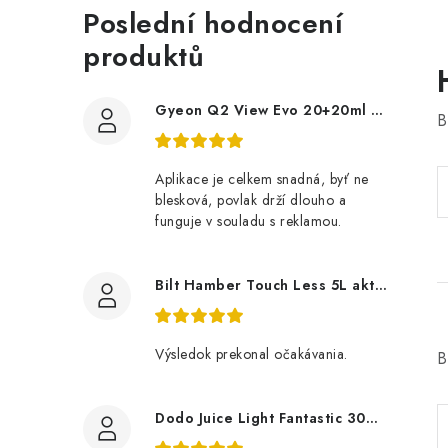
Poslední hodnocení
produktů
Gyeon Q2 View Evo 20+20ml nanopovlak na okna
B
Aplikace je celkem snadná, byť ne
blesková, povlak drží dlouho a
funguje v souladu s reklamou.
Bilt Hamber Touch Less 5L aktivní pěna
Výsledok prekonal očakávania.
B
Dodo Juice Light Fantastic 30ml měkký vosk