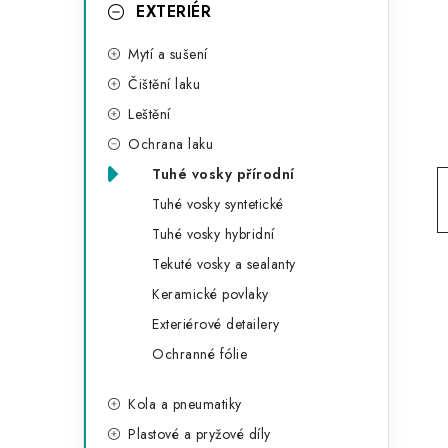
g
EXTERIÉR
r
o
Mytí a sušení
a
r
Čištění laku
n
i
Leštění
e
n
Ochrana laku
í
Tuhé vosky přírodní
Tuhé vosky syntetické
p
Tuhé vosky hybridní
a
Tekuté vosky a sealanty
n
Keramické povlaky
Exteriérové detailery
e
Ochranné fólie
l
Kola a pneumatiky
Plastové a pryžové díly