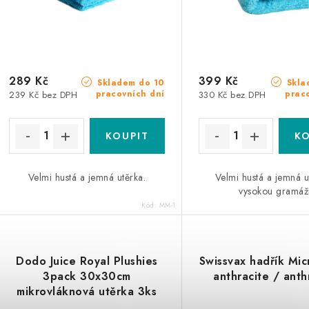
289 Kč
399 Kč
Skladem do 10
Skla
pracovních dní
prac
239 Kč bez DPH
330 Kč bez DPH
Velmi hustá a jemná utěrka.
Velmi hustá a jemná u
vysokou gramáží
Kód:
MM-1
Dodo Juice Royal Plushies
Swissvax hadřík Mic
3pack 30x30cm
anthracite / anth
mikrovláknová utěrka 3ks