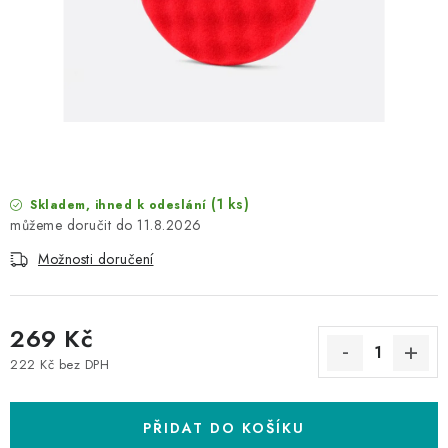
NAŠE SLUŽBY
KONTAKTY
PRODÁVANÉ ZNAČKY
BYDLENÍ
(1 ks)
Skladem, ihned k odeslání
Věrnostní program
Všeobecné obchodní podmínky
11.8.2026
Podmínky ochrany osobních údajů
Mapa serveru
Možnosti doručení
269 Kč
222 Kč bez DPH
Měrná cena:
PŘIDAT DO KOŠÍKU