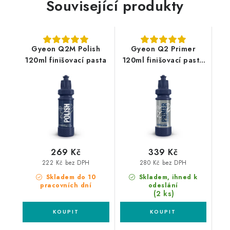
Související produkty
Gyeon Q2M Polish
Gyeon Q2 Primer
120ml finišovací pasta
120ml finišovací pasta
pro křemičité povlaky
269 Kč
339 Kč
222 Kč bez DPH
280 Kč bez DPH
Skladem do 10
Skladem, ihned k
pracovních dní
odeslání
(2 ks)