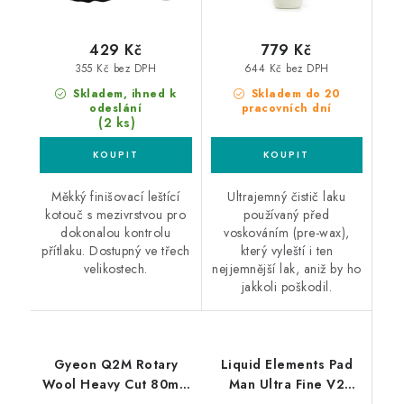
429 Kč
779 Kč
355 Kč bez DPH
644 Kč bez DPH
Skladem, ihned k
Skladem do 20
odeslání
pracovních dní
(2 ks)
Měkký finišovací leštící
Ultrajemný čistič laku
kotouč s mezivrstvou pro
používaný před
dokonalou kontrolu
voskováním (pre-wax),
přítlaku. Dostupný ve třech
který vyleští i ten
velikostech.
nejjemnější lak, aniž by ho
jakkoli poškodil.
Gyeon Q2M Rotary
Liquid Elements Pad
Wool Heavy Cut 80mm
Man Ultra Fine V2
silný leštící kotouč
125mm leštící kotouč