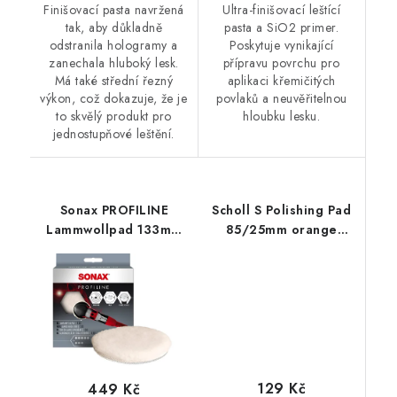
Finišovací pasta navržená
Ultra-finišovací leštící
tak, aby důkladně
pasta a SiO2 primer.
odstranila hologramy a
Poskytuje vynikající
zanechala hluboký lesk.
přípravu povrchu pro
Má také střední řezný
aplikaci křemičitých
výkon, což dokazuje, že je
povlaků a neuvěřitelnou
to skvělý produkt pro
hloubku lesku.
jednostupňové leštění.
Sonax PROFILINE
Scholl S Polishing Pad
Lammwollpad 133mm
85/25mm orange
silný leštící kotouč
leštící kotouč
129 Kč
449 Kč