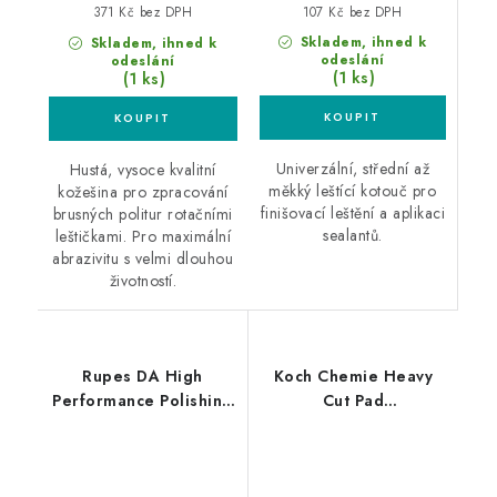
107 Kč bez DPH
371 Kč bez DPH
Skladem, ihned k
Skladem, ihned k
odeslání
odeslání
(1 ks)
(1 ks)
Univerzální, střední až
Hustá, vysoce kvalitní
měkký leštící kotouč pro
kožešina pro zpracování
finišovací leštění a aplikaci
brusných politur rotačními
sealantů.
leštičkami. Pro maximální
abrazivitu s velmi dlouhou
životností.
Rupes DA High
Koch Chemie Heavy
Performance Polishing
Cut Pad
Compound Coarse 1L
126/140x23mm leštící
silná leštící pasta
kotouč