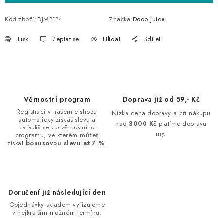
Kód zboží:
DJMPFP4
Značka:
Dodo Juice
Tisk
Zeptat se
Hlídat
Sdílet
Věrnostní program
Doprava již od 59,- Kč
Registrací v našem e-shopu
Nízká cena dopravy a při nákupu
automaticky získáš slevu a
nad
3000 Kč
platíme dopravu
zařadíš se do věrnostního
my.
programu, ve kterém můžeš
získat
bonusovou slevu až 7 %
.
Doručení již následující den
Objednávky skladem vyřizujeme
v nejkratším možném termínu.