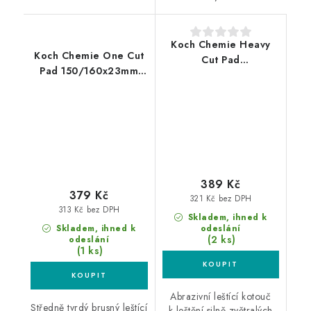
Koch Chemie Heavy
Koch Chemie One Cut
Cut Pad
Pad 150/160x23mm
150/160x23mm leštící
leštící kotouč
kotouč
389 Kč
379 Kč
321 Kč bez DPH
313 Kč bez DPH
Skladem, ihned k
Skladem, ihned k
odeslání
(2 ks)
odeslání
(1 ks)
Abrazivní leštící kotouč
Středně tvrdý brusný leštící
k leštění silně zvětralých