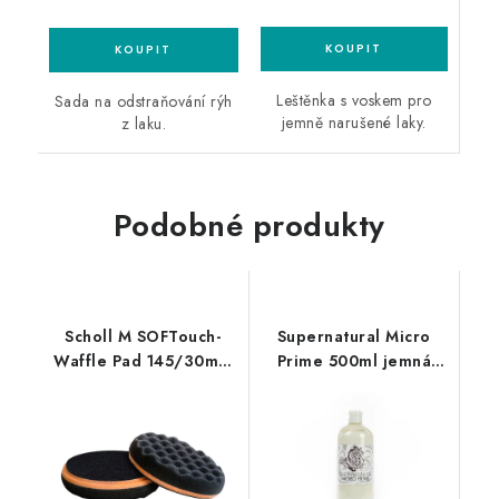
Leštěnka s voskem pro
Sada na odstraňování rýh
jemně narušené laky.
z laku.
Podobné produkty
Scholl M SOFTouch-
Supernatural Micro
Waffle Pad 145/30mm
Prime 500ml jemná
black leštící kotouč
leštěnka