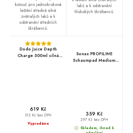
kotouč pro jednokrokové
laků a k odstranění
leštění středně silně
hlubokých škrábanců.
zvětralých laků a k
odstranění středních
škrábanců.
Dodo Juice Depth
Sonax PROFILINE
Charge 500ml silná
Schaumpad Medium
leštící pasta
160mm středně leštící
kotouč
619 Kč
359 Kč
512 Kč bez DPH
297 Kč bez DPH
Vyprodáno
Skladem, ihned k
odeslání