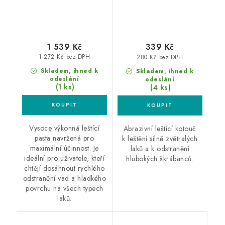
1 539 Kč
339 Kč
1 272 Kč bez DPH
280 Kč bez DPH
Skladem, ihned k
Skladem, ihned k
odeslání
odeslání
(1 ks)
(4 ks)
Vysoce výkonná leštící
Abrazivní leštící kotouč
pasta navržená pro
k leštění silně zvětralých
maximální účinnost. Je
laků a k odstranění
ideální pro uživatele, kteří
hlubokých škrábanců.
chtějí dosáhnout rychlého
odstranění vad a hladkého
povrchu na všech typech
laků.