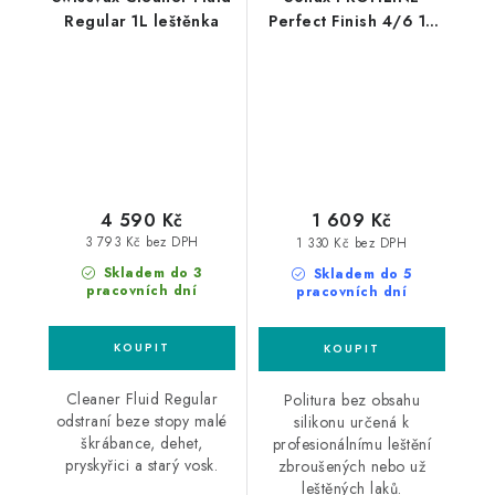
Regular 1L leštěnka
Perfect Finish 4/6 1L
finišovací pasta
4 590 Kč
1 609 Kč
3 793 Kč bez DPH
1 330 Kč bez DPH
Skladem do 3
Skladem do 5
pracovních dní
pracovních dní
Cleaner Fluid Regular
Politura bez obsahu
odstraní beze stopy malé
silikonu určená k
škrábance, dehet,
profesionálnímu leštění
pryskyřici a starý vosk.
zbroušených nebo už
leštěných laků.