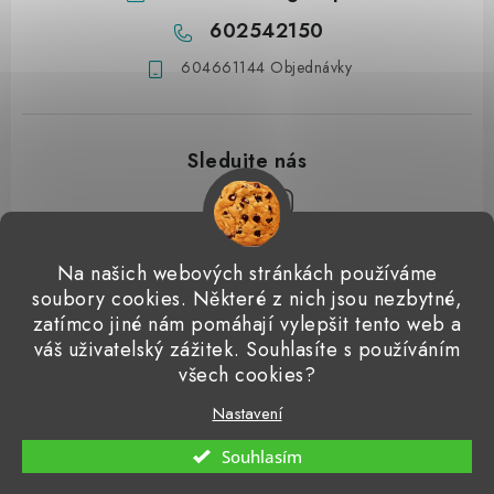
602542150
604661144 Objednávky
Z
Na našich webových stránkách používáme
á
soubory cookies. Některé z nich jsou nezbytné,
Přijímáme online platby
p
zatímco jiné nám pomáhají vylepšit tento web a
váš uživatelský zážitek. Souhlasíte s používáním
a
Detailingclub
Dodo Juice
Gyeon Quartz
ValetPRO
všech cookies?
t
Microfiber Madness
í
Nastavení
Copyright 2026
Detailingshop
. Všechna práva vyhrazena.
Souhlasím
Vytvořil Shoptet