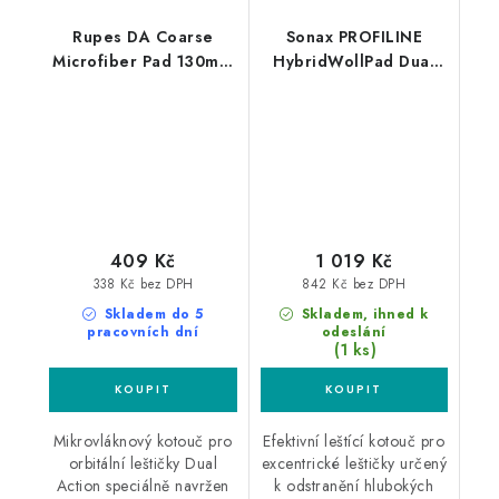
Rupes DA Coarse
Sonax PROFILINE
Microfiber Pad 130mm
HybridWollPad Dual
leštící kotouč
Action 143mm silný
leštící kotouč
409 Kč
1 019 Kč
338 Kč bez DPH
842 Kč bez DPH
Skladem do 5
Skladem, ihned k
pracovních dní
odeslání
(1 ks)
Mikrovláknový kotouč pro
Efektivní leštící kotouč pro
orbitální leštičky Dual
excentrické leštičky určený
Action speciálně navržen
k odstranění hlubokých