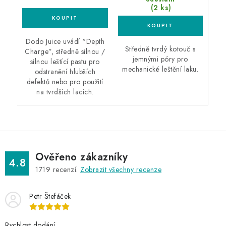
(2 ks)
Dodo Juice uvádí “Depth
Středně tvrdý kotouč s
Charge”, středně silnou /
jemnými póry pro
silnou leštící pastu pro
mechanické leštění laku.
odstranění hlubších
defektů nebo pro použití
na tvrdších lacích.
Ověřeno zákazníky
4.8
1719
recenzí.
Zobrazit všechny recenze
Petr Štefáček
Rychlost dodání