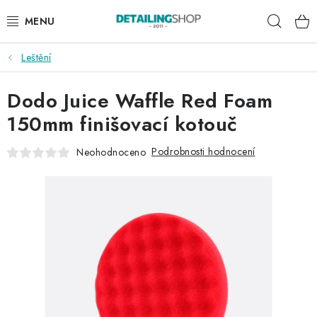
Přejít
Hleda
na
obsah
Leštění
AKCE
Dodo Juice Waffle Red Foam
NOVINKY
150mm finišovací kotouč
EXTERIÉR
Podrobnosti hodnocení
Neohodnoceno
INTERIÉR
PŘÍSLUŠENSTVÍ
DÁRKOVÉ SADY A POUKAZY
ČLÁNKY