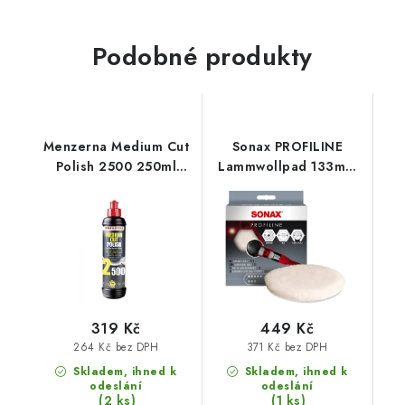
Podobné produkty
Menzerna Medium Cut
Sonax PROFILINE
Polish 2500 250ml
Lammwollpad 133mm
středně silná leštící
silný leštící kotouč
pasta
319 Kč
449 Kč
264 Kč bez DPH
371 Kč bez DPH
Skladem, ihned k
Skladem, ihned k
odeslání
odeslání
(2 ks)
(1 ks)