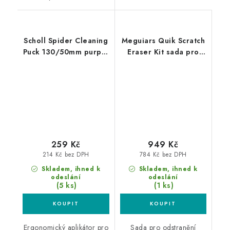
Scholl Spider Cleaning
Meguiars Quik Scratch
Puck 130/50mm purple
Eraser Kit sada pro
ruční leštící kotouč
lokální odstranění
defektů laku
259 Kč
949 Kč
214 Kč bez DPH
784 Kč bez DPH
Skladem, ihned k
Skladem, ihned k
odeslání
odeslání
(5 ks)
(1 ks)
Ergonomický aplikátor pro
Sada pro odstranění