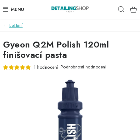
Přejít
Hleda
na
obsah
Leštění
AKCE
Gyeon Q2M Polish 120ml
NOVINKY
finišovací pasta
EXTERIÉR
Podrobnosti hodnocení
1 hodnocení
INTERIÉR
PŘÍSLUŠENSTVÍ
DÁRKOVÉ SADY A POUKAZY
ČLÁNKY