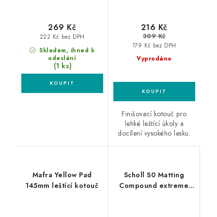
269 Kč
216 Kč
309 Kč
222 Kč bez DPH
179 Kč bez DPH
Skladem, ihned k
odeslání
Vyprodáno
(1 ks)
Finišovací kotouč pro
lehké leštící úkoly a
docílení vysokého lesku.
Mafra Yellow Pad
Scholl S0 Matting
145mm leštící kotouč
Compound extreme
1kg silná leštící pasta