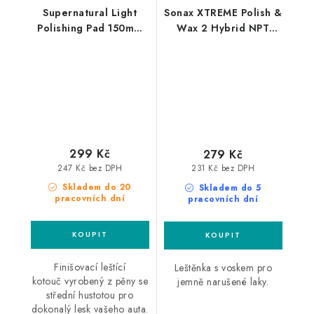
Supernatural Light
Sonax XTREME Polish &
Polishing Pad 150mm
Wax 2 Hybrid NPT
středně silný leštící
250ml leštěnka s
kotouč
voskem
299 Kč
279 Kč
247 Kč bez DPH
231 Kč bez DPH
Skladem do 20
Skladem do 5
pracovních dní
pracovních dní
Finišovací leštící
Leštěnka s voskem pro
kotouč vyrobený z pěny se
jemně narušené laky.
střední hustotou pro
dokonalý lesk vašeho auta.