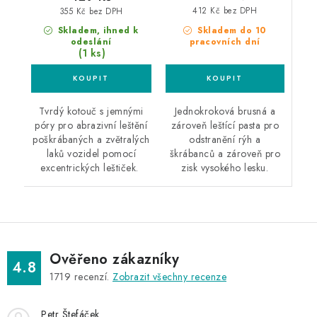
412 Kč bez DPH
355 Kč bez DPH
Skladem do 10
Skladem, ihned k
pracovních dní
odeslání
(1 ks)
Jednokroková brusná a
Tvrdý kotouč s jemnými
zároveň leštící pasta pro
póry pro abrazivní leštění
odstranění rýh a
poškrábaných a zvětralých
škrábanců a zároveň pro
laků vozidel pomocí
zisk vysokého lesku.
excentrických leštiček.
Ověřeno zákazníky
4.8
1719
recenzí.
Zobrazit všechny recenze
Petr Štefáček