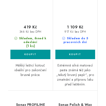
419 Kč
1 109 Kč
346 Kč bez DPH
917 Kč bez DPH
Skladem, ihned k
Skladem do 5
odeslání
pracovních dní
(1 ks)
Měkký lešticí kotouč
Extrémně silná matovací
ideální pro zakončení
pasta známá též jako
brusné práce.
„tekutý brusný papír“, pro
zmatnění a přípravu laku
před leštěním.
Sonax PROFILINE
Sonax Polish & Wax