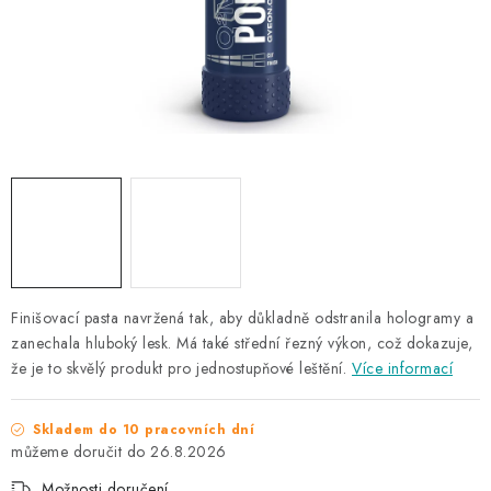
NAŠE SLUŽBY
KONTAKTY
PRODÁVANÉ ZNAČKY
BYDLENÍ
Věrnostní program
Všeobecné obchodní podmínky
Podmínky ochrany osobních údajů
Mapa serveru
Finišovací pasta navržená tak, aby důkladně odstranila hologramy a
zanechala hluboký lesk.
Má také střední řezný výkon, což dokazuje,
že je to skvělý produkt pro jednostupňové leštění.
Více informací
Skladem do 10 pracovních dní
26.8.2026
Možnosti doručení