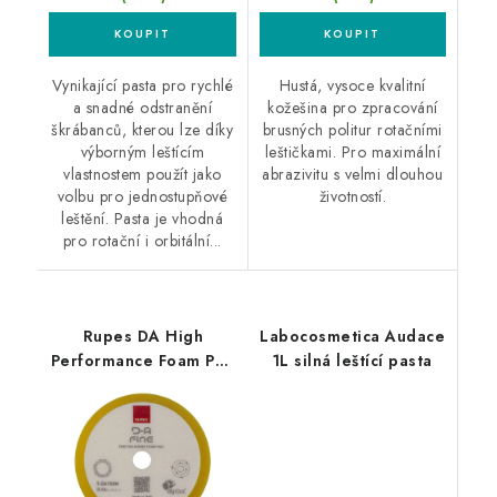
Vynikající pasta pro rychlé
Hustá, vysoce kvalitní
a snadné odstranění
kožešina pro zpracování
škrábanců, kterou lze díky
brusných politur rotačními
výborným leštícím
leštičkami. Pro maximální
vlastnostem použít jako
abrazivitu s velmi dlouhou
volbu pro jednostupňové
životností.
leštění. Pasta je vhodná
pro rotační i orbitální...
Rupes DA High
Labocosmetica Audace
Performance Foam Pad
1L silná leštící pasta
Fine 130/150mm leštící
kotouč