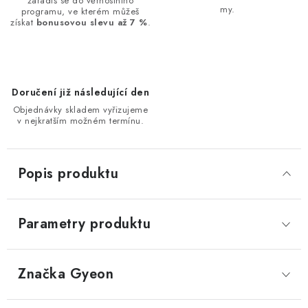
zařadíš se do věrnostního
my.
programu, ve kterém můžeš
získat
bonusovou slevu až 7 %
.
Doručení již následující den
Objednávky skladem vyřizujeme
v nejkratším možném termínu.
Popis produktu
Parametry produktu
Značka
 Gyeon