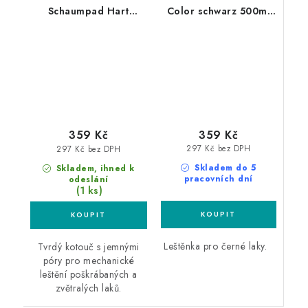
Schaumpad Hart
Color schwarz 500ml
160mm silný leštící
leštěnka s voskem
kotouč
359 Kč
359 Kč
297 Kč bez DPH
297 Kč bez DPH
Skladem do 5
Skladem, ihned k
pracovních dní
odeslání
(1 ks)
Leštěnka pro černé laky.
Tvrdý kotouč s jemnými
póry pro mechanické
leštění poškrábaných a
zvětralých laků.