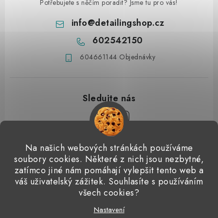
Potřebujete s něčím poradit? Jsme tu pro vás!
info
@
detailingshop.cz
602542150
604661144 Objednávky
Z
Na našich webových stránkách používáme
á
soubory cookies. Některé z nich jsou nezbytné,
Přijímáme online platby
p
zatímco jiné nám pomáhají vylepšit tento web a
váš uživatelský zážitek. Souhlasíte s používáním
a
Detailingclub
Dodo Juice
Gyeon Quartz
ValetPRO
všech cookies?
t
Microfiber Madness
í
Nastavení