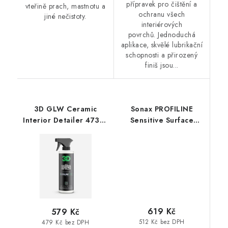
přípravek pro čištění a
vteřině prach, mastnotu a
ochranu všech
jiné nečistoty.
interiérových
povrchů. Jednoduchá
aplikace, skvělé lubrikační
schopnosti a přirozený
finiš jsou...
3D GLW Ceramic
Sonax PROFILINE
Interior Detailer 473ml
Sensitive Surface
interiérový detailer
Detailer 1L interiérový
detailer
619 Kč
579 Kč
512 Kč bez DPH
479 Kč bez DPH