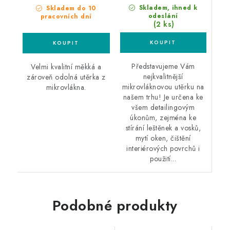
Skladem, ihned k
Skladem do 10
odeslání
pracovních dní
(2 ks)
Představujeme Vám
Velmi kvalitní měkká a
nejkvalitnější
zároveň odolná utěrka z
mikrovláknovou utěrku na
mikrovlákna.
našem trhu! Je určena ke
všem detailingovým
úkonům, zejména ke
stírání leštěnek a vosků,
mytí oken, čištění
interiérových povrchů i
použití...
Podobné produkty