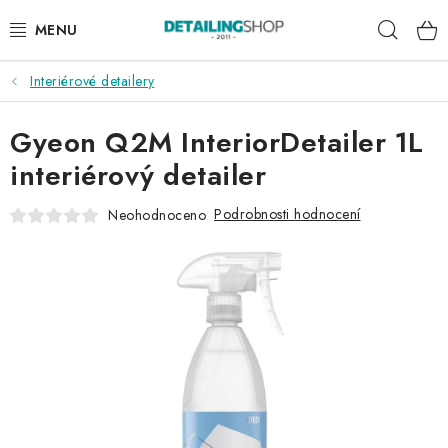
Přejít
Hleda
na
obsah
Interiérové detailery
AKCE
Gyeon Q2M InteriorDetailer 1L
NOVINKY
interiérový detailer
EXTERIÉR
Podrobnosti hodnocení
Neohodnoceno
INTERIÉR
PŘÍSLUŠENSTVÍ
DÁRKOVÉ SADY A POUKAZY
ČLÁNKY