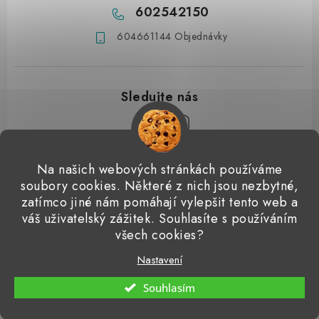
602542150
604661144 Objednávky
Z
Na našich webových stránkách používáme
á
soubory cookies. Některé z nich jsou nezbytné,
Přijímáme online platby
p
zatímco jiné nám pomáhají vylepšit tento web a
váš uživatelský zážitek. Souhlasíte s používáním
a
Detailingclub
Dodo Juice
Gyeon Quartz
ValetPRO
všech cookies?
t
Microfiber Madness
í
Nastavení
Copyright 2026
Detailingshop
. Všechna práva vyhrazena.
Souhlasím
Vytvořil Shoptet