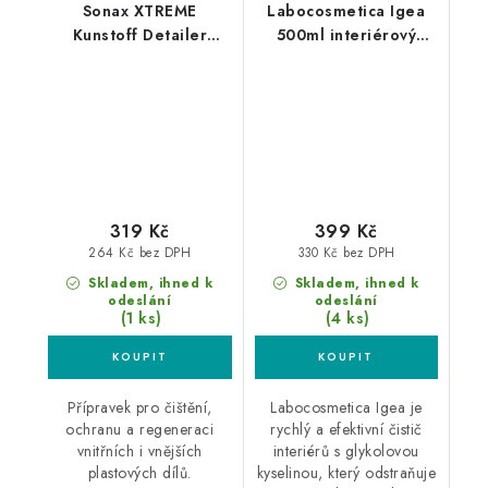
Sonax XTREME
Labocosmetica Igea
Kunstoff Detailer
500ml interiérový
500ml interiérový
detailer
detailer
319 Kč
399 Kč
264 Kč bez DPH
330 Kč bez DPH
Skladem, ihned k
Skladem, ihned k
odeslání
odeslání
(1 ks)
(4 ks)
Přípravek pro čištění,
Labocosmetica Igea je
ochranu a regeneraci
rychlý a efektivní čistič
vnitřních i vnějších
interiérů s glykolovou
plastových dílů.
kyselinou, který odstraňuje