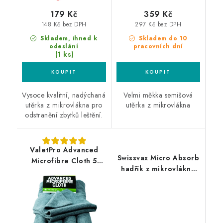
179 Kč
359 Kč
148 Kč bez DPH
297 Kč bez DPH
Skladem, ihned k
Skladem do 10
odeslání
pracovních dní
(1 ks)
Vysoce kvalitní, nadýchaná
Velmi měkka semišová
utěrka z mikrovlákna pro
utěrka z mikrovlákna
odstranění zbytků leštění.
ValetPro Advanced
Swissvax Micro Absorb
Microfibre Cloth 5
hadřík z mikrovlákna
pack Grey 40x40cm
růžový
mikrovláknové utěrky
5ks