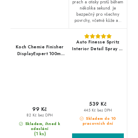
prach a otisky prstů během
několika sekund. Je
bezpečný pro všechny
povrchy, včetně kůže a...
Auto Finesse Spritz
Koch Chemie Finisher
Interior Detail Spray 1L
DisplayExpert 100ml
interierový detailer
interiérový detailer
539 Kč
99 Kč
445 Kč bez DPH
82 Kč bez DPH
Skladem do 10
pracovních dní
Skladem, ihned k
odeslání
(1 ks)