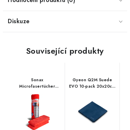
Hodnocení produktu (0)
Diskuze
Související produkty
Sonax
Gyeon Q2M Suede
Microfasertücher
EVO 10-pack 20x20cm
Aussen 40x40cm 2ks
mikrovláknová utěrka
mikrovláknová utěrka
10ks