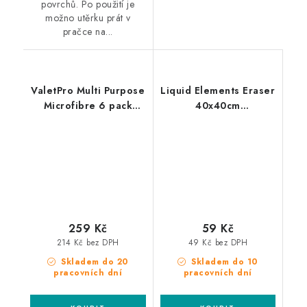
povrchů. Po použití je
možno utěrku prát v
pračce na...
ValetPro Multi Purpose
Liquid Elements Eraser
Microfibre 6 pack
40x40cm
White 35x35cm
mikrovláknová utěrka
mikrovláknové utěrky
6ks
259 Kč
59 Kč
214 Kč bez DPH
49 Kč bez DPH
Skladem do 20
Skladem do 10
pracovních dní
pracovních dní