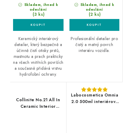
Skladem, ihned k
Skladem, ihned k
odeslání
odeslání
(2 ks)
(3 ks)
Profesionální detailer pro
Keramický interiérový
čistý a matný povrch
detailer, který bezpečně a
interiéru vozidla.
účinně čistí otisky prstů,
mastnotu a prach prakticky
na všech vnitřních površích
a současně přidává vrstvu
hydrofobní ochrany.
Labocosmetica Omnia
Collinite No.21 All In
2.0 500ml interiérový
Ceramic Interior
čistič
Detailer 473ml
interiérový detailer