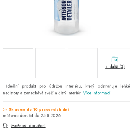
NAŠE SLUŽBY
KONTAKTY
PRODÁVANÉ ZNAČKY
BYDLENÍ
Věrnostní program
Všeobecné obchodní podmínky
+ další (3)
Podmínky ochrany osobních údajů
Mapa serveru
Ideální produkt pro údržbu interiéru, který odstraňuje lehké
nečistoty a zanechává svěží a čistý interiér.
Více informací
Skladem do 10 pracovních dní
25.8.2026
Možnosti doručení