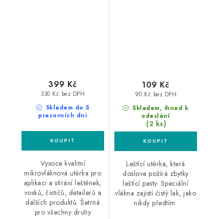
60x40cm 3ks
mikrovláknová utěrka
mikrovláknová utěrka
399 Kč
109 Kč
330 Kč bez DPH
90 Kč bez DPH
Skladem do 5
Skladem, ihned k
pracovních dní
odeslání
(2 ks)
Vysoce kvalitní
Leštící utěrka, která
mikrovláknová utěrka pro
doslova požírá zbytky
aplikaci a stírání leštěnek,
leštící pasty. Speciální
vosků, čističů, detailerů a
vlákna zajistí čistý lak, jako
dalších produktů. Šetrná
nikdy předtím.
pro všechny druhy