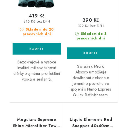
419 Kč
390 Kč
346 Kč bez DPH
322 Kč bez DPH
Skladem do 20
Skladem do 3
pracovních dní
pracovních dní
Bezokrajové a vysoce
Swissvax Micro
kvalitní mikrovláknové
Absorb umožňuje
utěrky zejména pro leštění
dosáhnout dokonale
vosků a sealantů.
jemného povrchu ve
spojení s Nano Express
Quick Refinisherem.
Meguiars Supreme
Liquid Elements Red
Shine Microfiber Towel
Snapper 40x40cm