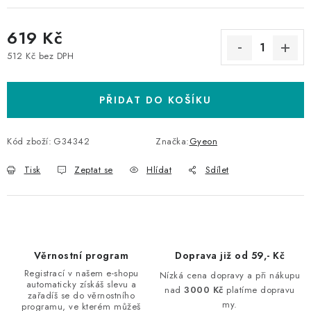
619 Kč
512 Kč bez DPH
Měrná cena:
PŘIDAT DO KOŠÍKU
Kód zboží:
G34342
Značka:
Gyeon
Tisk
Zeptat se
Hlídat
Sdílet
Věrnostní program
Doprava již od 59,- Kč
Registrací v našem e-shopu
Nízká cena dopravy a při nákupu
automaticky získáš slevu a
nad
3000 Kč
platíme dopravu
zařadíš se do věrnostního
my.
programu, ve kterém můžeš