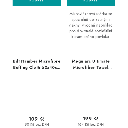
Mikrovláknová utěrka se
speciálně upravenými
vlákny, vhodná například
pro dokonalé rozleštění
keramického povlaku.
Bilt Hamber Microfibre
Meguiars Ultimate
Buffing Cloth 60x40cm
Microfiber Towel
mikrovláknová utěrka
40x40cm
mikrovláknová utěrka
199 Kč
109 Kč
164 Kč bez DPH
90 Kč bez DPH