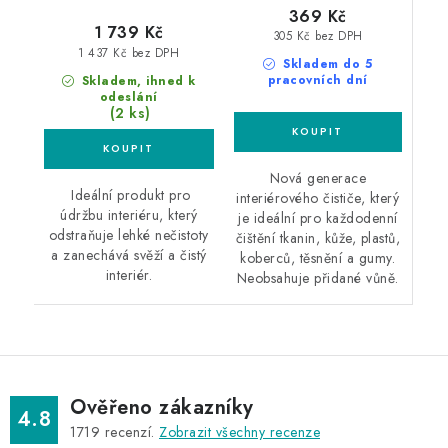
369 Kč
1 739 Kč
305 Kč bez DPH
1 437 Kč bez DPH
Skladem do 5
pracovních dní
Skladem, ihned k
odeslání
(2 ks)
Nová generace
Ideální produkt pro
interiérového čističe, který
údržbu interiéru, který
je ideální pro každodenní
odstraňuje lehké nečistoty
čištění tkanin, kůže, plastů,
a zanechává svěží a čistý
koberců, těsnění a gumy.
interiér.
Neobsahuje přidané vůně.
Ověřeno zákazníky
4.8
1719
recenzí.
Zobrazit všechny recenze