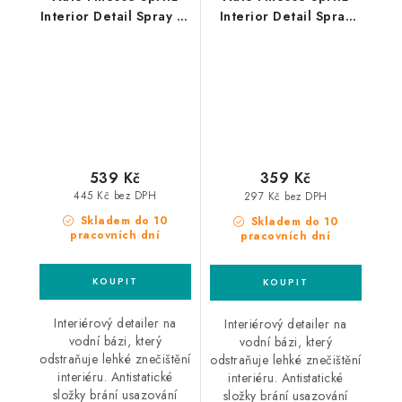
Interior Detail Spray 1L
Interior Detail Spray
interierový detailer
500ml interierový
detailer
539 Kč
359 Kč
445 Kč bez DPH
297 Kč bez DPH
Skladem do 10
Skladem do 10
pracovních dní
pracovních dní
Interiérový detailer na
Interiérový detailer na
vodní bázi, který
vodní bázi, který
odstraňuje lehké znečištění
odstraňuje lehké znečištění
interiéru. Antistatické
interiéru. Antistatické
složky brání usazování
složky brání usazování