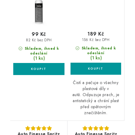
189 Kč
99 Kč
156 Kč bez DPH
82 Kč bez DPH
Skladem, ihned k
Skladem, ihned k
odeslání
odeslání
(1 ks)
(1 ks)
Čistí a pečuje o všechny
plastové díly v
autě. Odpuzuje prach, je
antistatický a chrání plast
před opětovným
znečištěním.
Auto Finesse Spritz
Auto Finesse Spritz