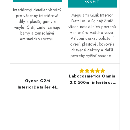
Interiérový detailer vhodný
Meguiar's Quik Interior
pro všechny interiérové
Detailer je účinný čistič
díly z plastů, gumy a
všech netextilních povrchů
vinylu. Čistí, zintenzivňuje
v interiéru Vašeho vozu.
barvy a zanechává
Palubní deska, obložení
antistatickou vrstvu.
dveří, plastové, kovové i
dřevěné dekory a další
povrchy vyčistí snadno...
Labocosmetica Omnia
Gyeon Q2M
2.0 500ml interiérový
InteriorDetailer 4L
čistič
interiérový detailer