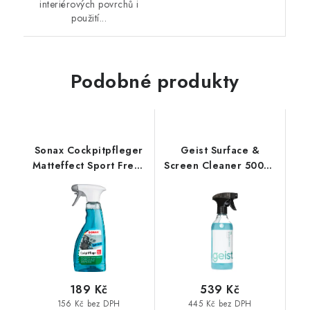
interiérových povrchů i
použití...
Podobné produkty
Sonax Cockpitpfleger
Geist Surface &
Matteffect Sport Fresh
Screen Cleaner 500ml
500ml čistič interiér
čistič povrchů a
displejů
189 Kč
539 Kč
156 Kč bez DPH
445 Kč bez DPH