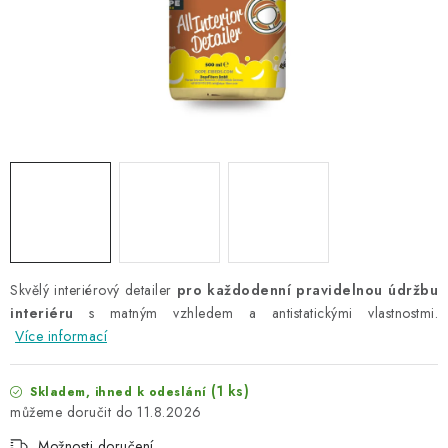
NAŠE SLUŽBY
KONTAKTY
PRODÁVANÉ ZNAČKY
BYDLENÍ
Věrnostní program
Všeobecné obchodní podmínky
Podmínky ochrany osobních údajů
Mapa serveru
Skvělý interiérový detailer
pro každodenní pravidelnou údržbu
interiéru
s matným vzhledem a antistatickými vlastnostmi.
Více informací
(1 ks)
Skladem, ihned k odeslání
11.8.2026
Možnosti doručení