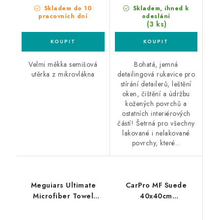
Skladem do 10
Skladem, ihned k
pracovních dní
odeslání
(3 ks)
Velmi měkka semišová
Bohatá, jemná
utěrka z mikrovlákna
detailingová rukavice pro
stírání detailerů, leštění
oken, čištění a údržbu
kožených povrchů a
ostatních interiérových
částí! Šetrná pro všechny
lakované i nelakované
povrchy, které...
Meguiars Ultimate
CarPro MF Suede
Microfiber Towel
40x40cm
40x40cm
mikrovláknová utěrka
mikrovláknová utěrka