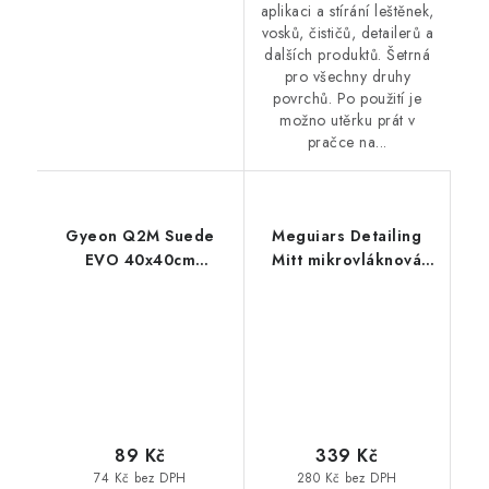
aplikaci a stírání leštěnek,
vosků, čističů, detailerů a
dalších produktů. Šetrná
pro všechny druhy
povrchů. Po použití je
možno utěrku prát v
pračce na...
Gyeon Q2M Suede
Meguiars Detailing
EVO 40x40cm
Mitt mikrovláknová
mikrovláknová utěrka
rukavice na interiér
89 Kč
339 Kč
74 Kč bez DPH
280 Kč bez DPH