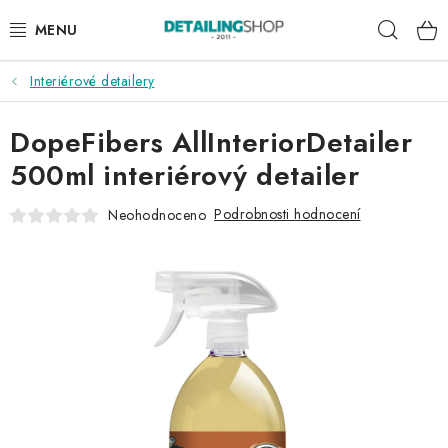
Přejít
Hleda
na
obsah
Interiérové detailery
AKCE
DopeFibers AllInteriorDetailer
NOVINKY
500ml interiérový detailer
EXTERIÉR
Podrobnosti hodnocení
Neohodnoceno
INTERIÉR
PŘÍSLUŠENSTVÍ
DÁRKOVÉ SADY A POUKAZY
ČLÁNKY