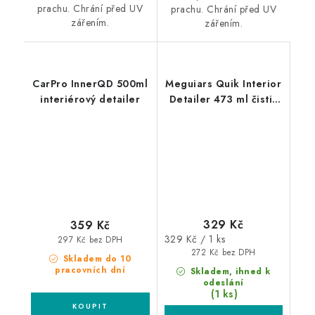
prachu. Chrání před UV
prachu. Chrání před UV
zářením.
zářením.
CarPro InnerQD 500ml
Meguiars Quik Interior
interiérový detailer
Detailer 473 ml čistič
interiérových povrchů
329 Kč
359 Kč
Měrná
329 Kč / 1 ks
297 Kč bez DPH
cena:
272 Kč bez DPH
Skladem do 10
pracovních dní
Skladem, ihned k
odeslání
(1 ks)