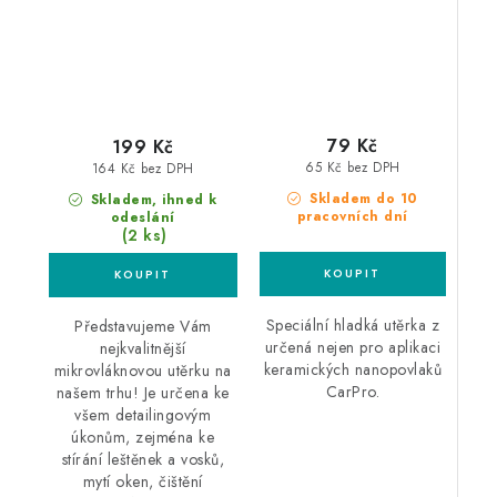
79 Kč
199 Kč
65 Kč bez DPH
164 Kč bez DPH
Skladem do 10
Skladem, ihned k
pracovních dní
odeslání
(2 ks)
Speciální hladká utěrka z
Představujeme Vám
určená nejen pro aplikaci
nejkvalitnější
keramických nanopovlaků
mikrovláknovou utěrku na
CarPro.
našem trhu! Je určena ke
všem detailingovým
úkonům, zejména ke
stírání leštěnek a vosků,
mytí oken, čištění