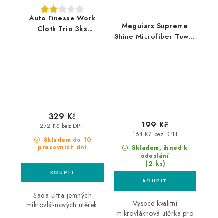
Auto Finesse Work
Meguiars Supreme
Cloth Trio 3ks
Shine Microfiber Towel
mikrovláknové utěrky
60x40cm
mikrovláknová utěrka
329 Kč
199 Kč
272 Kč bez DPH
164 Kč bez DPH
Skladem do 10
pracovních dní
Skladem, ihned k
odeslání
(2 ks)
Sada ultra jemných
Vysoce kvalitní
mikrovláknových utěrek.
mikrovláknová utěrka pro