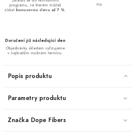
zařadíš se do věrnostního
my.
programu, ve kterém můžeš
získat
bonusovou slevu až 7 %
.
Doručení již následující den
Objednávky skladem vyřizujeme
v nejkratším možném termínu.
Popis produktu
Parametry produktu
Značka
 Dope Fibers