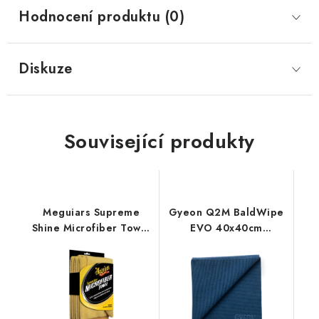
Hodnocení produktu (0)
Diskuze
Související produkty
Meguiars Supreme
Gyeon Q2M BaldWipe
Shine Microfiber Towel
EVO 40x40cm
60x40cm 3ks
mikrovláknová utěrka
mikrovláknová utěrka