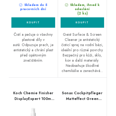
Skladem do 5
Skladem, ihned k
pracovních dní
odeslání
(2 ks)
Čistí a pečuje o všechny
Geist Surface & Screen
plastové díly v
Cleaner je antistatický
autě. Odpuzuje prach, je
čisticí sprej na vodní bázi,
antistatický a chrání plast
ideální pro různé povrchy.
před opětovným
Bezpečný pro kůži, sklo,
znečištěním.
kov a další materiály.
Neobsahuje škodlivé
chemikálie a zanechává...
Koch Chemie Finisher
Sonax Cockpitpfleger
DisplayExpert 100ml
Matteffect Green
interiérový detailer
Lemon 500ml čistič
interiéru