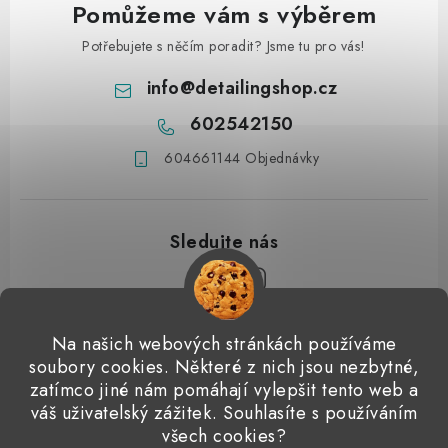
Pomůžeme vám s výběrem
Potřebujete s něčím poradit? Jsme tu pro vás!
info
@
detailingshop.cz
602542150
604661144 Objednávky
Z
Na našich webových stránkách používáme
á
soubory cookies. Některé z nich jsou nezbytné,
Přijímáme online platby
p
zatímco jiné nám pomáhají vylepšit tento web a
váš uživatelský zážitek. Souhlasíte s používáním
a
Detailingclub
Dodo Juice
Gyeon Quartz
ValetPRO
všech cookies?
Microfiber Madness