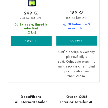
189 Kč
249 Kč
156 Kč bez DPH
206 Kč bez DPH
Skladem do 5
Skladem, ihned k
pracovních dní
odeslání
(2 ks)
Čistí a pečuje o všechny
plastové díly v
autě. Odpuzuje prach, je
antistatický a chrání plast
před opětovným
znečištěním.
DopeFibers
Gyeon Q2M
AllInteriorDetailer
InteriorDetailer 4L
500ml interiérový
interiérový detailer