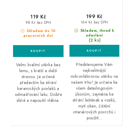
199 Kč
119 Kč
164 Kč bez DPH
98 Kč bez DPH
Skladem, ihned k
Skladem do 10
odeslání
pracovních dní
(2 ks)
Představujeme Vám
Velmi kvalitní utěrka bez
nejkvalitnější
lemu, s kratší a delší
mikrovláknovou utěrku na
stranou. Je určená
našem trhu! Je určena ke
především ke stírání
všem detailingovým
keramických povlaků a
úkonům, zejména ke
odmašťování laku. Dobře
stírání leštěnek a vosků,
sbírá a nepouští vlákna.
mytí oken, čištění
interiérových povrchů i
použití...