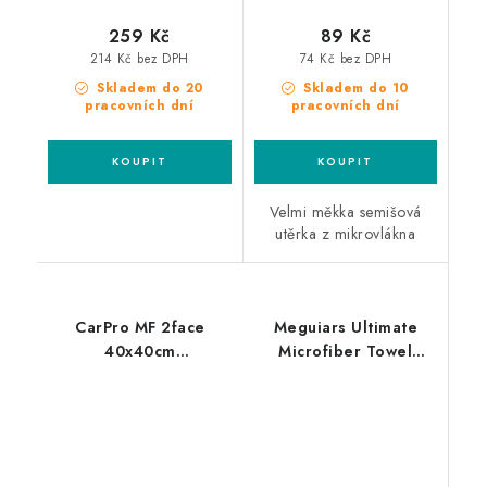
259 Kč
89 Kč
214 Kč bez DPH
74 Kč bez DPH
Skladem do 20
Skladem do 10
pracovních dní
pracovních dní
Velmi měkka semišová
utěrka z mikrovlákna
CarPro MF 2face
Meguiars Ultimate
40x40cm
Microfiber Towel
mikrovláknová utěrka
40x40cm
mikrovláknová utěrka