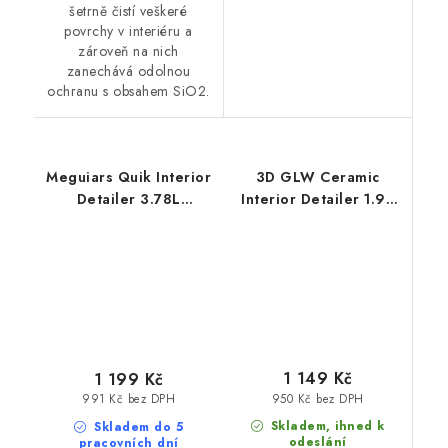
šetrně čistí veškeré
povrchy v interiéru a
zároveň na nich
zanechává odolnou
ochranu s obsahem SiO2.
Meguiars Quik Interior
3D GLW Ceramic
Detailer 3.78L
Interior Detailer 1.9L
profesionální čistič
interiérový detailer
interiéru
1 149 Kč
1 199 Kč
950 Kč bez DPH
991 Kč bez DPH
Skladem, ihned k
Skladem do 5
odeslání
pracovních dní