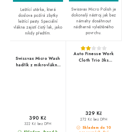
Swissvax Micro Polish je
Leštící utěrka, která
dokonalý nástroj jak bez
doslova požírá zbytky
námahy dosáhnout
leštící pasty. Speciální
nádherně vyleštěného
vlákna zajistí čistý lak, jako
povrchu.
nikdy předtím.
Auto Finesse Work
Swissvax Micro Wash
Cloth Trio 3ks
hadřík z mikrovlákna
mikrovláknové utěrky
žlutý
329 Kč
390 Kč
272 Kč bez DPH
322 Kč bez DPH
Skladem do 10
Skladem, ihned k