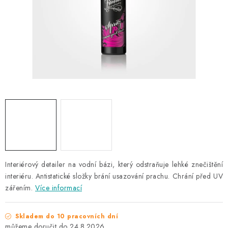
NAŠE SLUŽBY
KONTAKTY
PRODÁVANÉ ZNAČKY
BYDLENÍ
Věrnostní program
Všeobecné obchodní podmínky
Podmínky ochrany osobních údajů
Mapa serveru
Interiérový detailer na vodní bázi, který odstraňuje lehké znečištění
interiéru. Antistatické složky brání usazování prachu. Chrání před UV
zářením.
Více informací
Skladem do 10 pracovních dní
24.8.2026