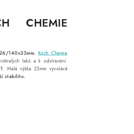
CH CHEMIE
126/140x23mm.
Koch Chemie
zvětralých laků a k odstranění
1
. Malá výška 23mm vyvolává
 stabilitu.