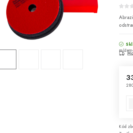
Abrazi
odstra
Skl
Mo
3
28
Mě
Kód zbo