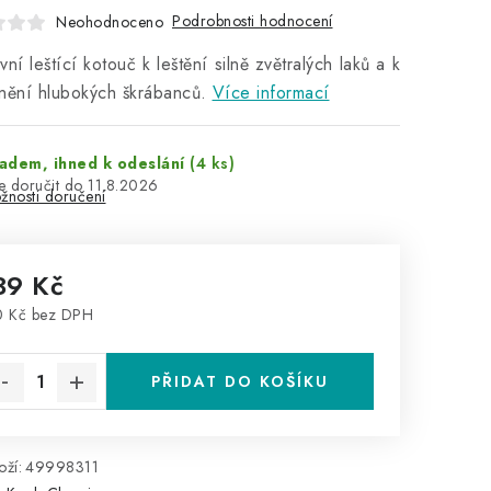
Podrobnosti hodnocení
Neohodnoceno
vní leštící kotouč k leštění silně zvětralých laků a k
nění hlubokých škrábanců.
Více informací
adem, ihned k odeslání
(4 ks)
11.8.2026
žnosti doručení
39 Kč
0 Kč bez DPH
rná cena:
PŘIDAT DO KOŠÍKU
ží:
49998311