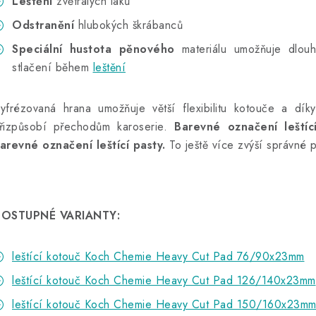
Leštění
zvětralých laků
Odstranění
hlubokých škrábanců
Speciální hustota pěnového
materiálu umožňuje dlouh
stlačení během
leštění
yfrézovaná hrana umožňuje větší flexibilitu kotouče a dík
řizpůsobí přechodům karoserie.
Barevné označení leštíc
arevné označení leštící pasty.
To ještě více zvýší správné p
OSTUPNÉ VARIANTY:
leštící kotouč Koch Chemie Heavy Cut Pad 76/90x23mm
leštící kotouč Koch Chemie Heavy Cut Pad 126/140x23mm
leštící kotouč Koch Chemie Heavy Cut Pad 150/160x23m