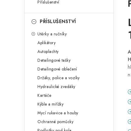
Příslušenství
PŘÍSLUŠENSTVÍ
Utěrky a ručníky
Aplikátory
Autoplachty
A
H
Detailingové tašky
h
Detailingové oblečení
n
Držáky, police a vozíky
Hydraulické zvedáky
Kartáče
Kýble a mřížky
Mycí rukavice a houby
Ochranné pomůcky
Podložky pod kola