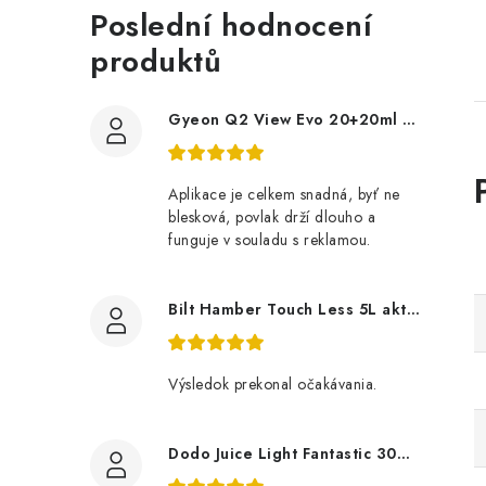
Poslední hodnocení
produktů
Gyeon Q2 View Evo 20+20ml nanopovlak na okna
Aplikace je celkem snadná, byť ne
blesková, povlak drží dlouho a
funguje v souladu s reklamou.
Bilt Hamber Touch Less 5L aktivní pěna
Výsledok prekonal očakávania.
Dodo Juice Light Fantastic 30ml měkký vosk