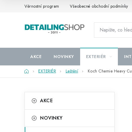
Přejít
Věrnostní program
Všeobecné obchodní podmínky
na
obsah
AKCE
NOVINKY
EXTERIÉR
INT
Domů
EXTERIÉR
Leštění
Koch Chemie Heavy Cut
P
K
Přeskočit
AKCE
kategorie
a
o
t
s
NOVINKY
e
t