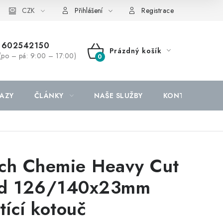
CZK
Přihlášení
Registrace
602542150
Prázdný košík
(po – pá: 9:00 – 17:00)
NÁKUPNÍ
KOŠÍK
AZY
ČLÁNKY
NAŠE SLUŽBY
KONTAKTY
ch Chemie Heavy Cut
d 126/140x23mm
štící kotouč