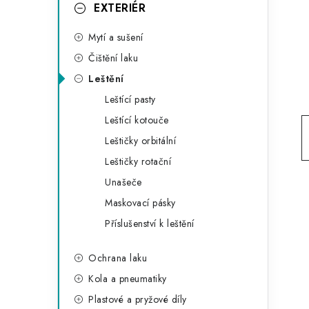
g
EXTERIÉR
r
o
Mytí a sušení
a
r
Čištění laku
n
i
Leštění
e
n
Leštící pasty
í
Leštící kotouče
Leštičky orbitální
p
Leštičky rotační
a
Unašeče
n
Maskovací pásky
Příslušenství k leštění
e
l
Ochrana laku
Kola a pneumatiky
Plastové a pryžové díly