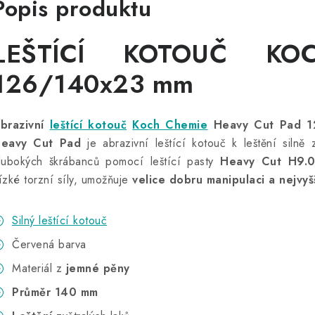
Popis produktu
LEŠTÍCÍ KOTOUČ KO
126/140x23 mm
brazivní
leštící kotouč
Koch Chemie
Heavy Cut Pad 
eavy Cut Pad
je abrazivní leštící kotouč k leštění silně 
lubokých škrábanců pomocí leštící pasty
Heavy Cut H9.0
ízké torzní síly, umožňuje
velice dobru manipulaci a nejvyšší
Silný leštící kotouč
Červená barva
Materiál z
jemné pěny
Průměr 140 mm