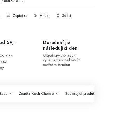
:
Koch Chemie
k
Zeptat se
Hlídat
Sdílet
od 59,-
Doručení již
následující den
Objednávky skladem
vy a při
vyřizujeme v nejkratším
0 Kč
možném termínu.
my.
skuze
Značka Koch Chemie
Související produkty
Pod