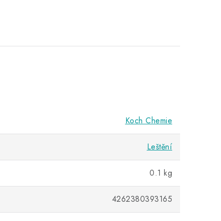
Koch Chemie
Leštění
0.1 kg
4262380393165