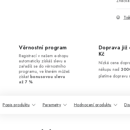
Značka
Tis
Věrnostní program
Doprava již 
Kč
Registrací v našem e-shopu
automaticky získáš slevu a
Nízká cena dopra
zařadíš se do věrnostního
nákupu nad
300
programu, ve kterém můžeš
platíme dopravu 
získat
bonusovou slevu
až 7 %
.
Popis produktu
Parametry
Hodnocení produktu
Di