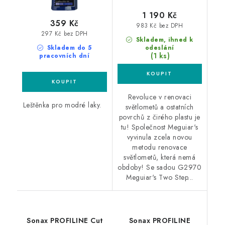
1 190 Kč
359 Kč
983 Kč bez DPH
297 Kč bez DPH
Skladem, ihned k
Skladem do 5
odeslání
(1 ks)
pracovních dní
Revoluce v renovaci
Leštěnka pro modré laky.
světlometů a ostatních
povrchů z čirého plastu je
tu! Společnost Meguiar's
vyvinula zcela novou
metodu renovace
světlometů, která nemá
obdoby! Se sadou G2970
Meguiar's Two Step...
Sonax PROFILINE Cut
Sonax PROFILINE