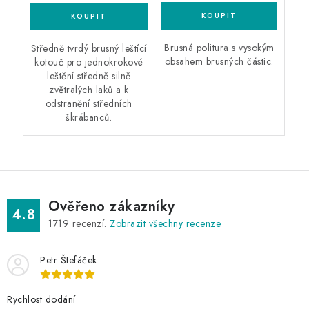
Brusná politura s vysokým
Středně tvrdý brusný leštící
obsahem brusných částic.
kotouč pro jednokrokové
leštění středně silně
zvětralých laků a k
odstranění středních
škrábanců.
Ověřeno zákazníky
4.8
1719
recenzí.
Zobrazit všechny recenze
Petr Štefáček
Rychlost dodání