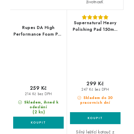
životností.
Supernatural Heavy
Rupes DA High
Polishing Pad 150mm
Performance Foam Pad
silný leštící kotouč
Coarse 80/100mm
leštící kotouč
299 Kč
259 Kč
247 Kč bez DPH
214 Kč bez DPH
Skladem do 20
Skladem, ihned k
pracovních dní
odeslání
(2 ks)
Silný leštící kotouč z