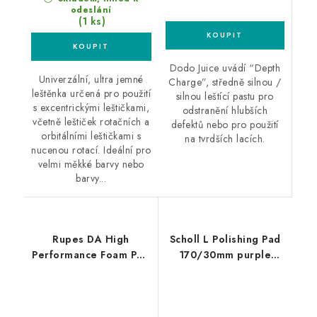
odeslání
(1 ks)
Dodo Juice uvádí “Depth
Univerzální, ultra jemné
Charge”, středně silnou /
leštěnka určená pro použití
silnou leštící pastu pro
s excentrickými leštičkami,
odstranění hlubších
včetně leštiček rotačních a
defektů nebo pro použití
orbitálními leštičkami s
na tvrdších lacích.
nucenou rotací. Ideální pro
velmi měkké barvy nebo
barvy...
Rupes DA High
Scholl L Polishing Pad
Performance Foam Pad
170/30mm purple
Fine 130/150mm leštící
leštící kotouč
kotouč