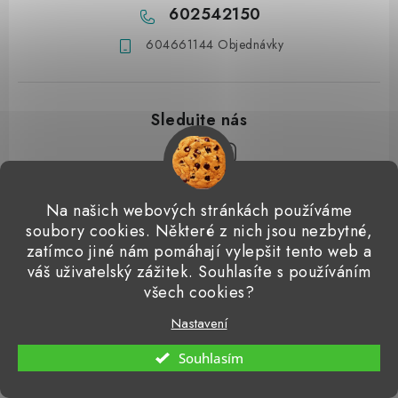
602542150
604661144 Objednávky
Z
Na našich webových stránkách používáme
á
soubory cookies. Některé z nich jsou nezbytné,
Přijímáme online platby
p
zatímco jiné nám pomáhají vylepšit tento web a
váš uživatelský zážitek. Souhlasíte s používáním
a
Detailingclub
Dodo Juice
Gyeon Quartz
ValetPRO
všech cookies?
t
Microfiber Madness
í
Nastavení
Copyright 2026
Detailingshop
. Všechna práva vyhrazena.
Souhlasím
Vytvořil Shoptet