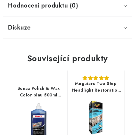
Hodnocení produktu (0)
Diskuze
Související produkty
Meguiars Two Step
Sonax Polish & Wax
Headlight Restoration
Color blau 500ml
Kit sada na renovaci
leštěnka s voskem
středně poškozených
světlometů