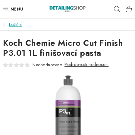
Přejít
Hleda
na
obsah
Leštění
AKCE
Koch Chemie Micro Cut Finish
NOVINKY
P3.01 1L finišovací pasta
EXTERIÉR
Podrobnosti hodnocení
Neohodnoceno
INTERIÉR
PŘÍSLUŠENSTVÍ
DÁRKOVÉ SADY A POUKAZY
ČLÁNKY