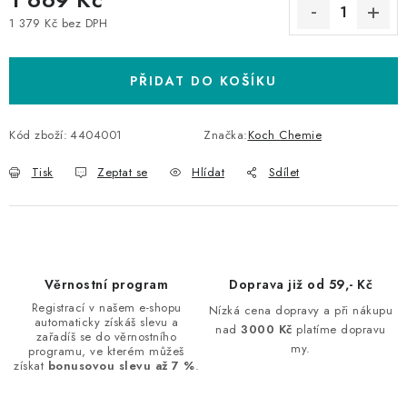
1 379 Kč bez DPH
Měrná cena:
PŘIDAT DO KOŠÍKU
Kód zboží:
4404001
Značka:
Koch Chemie
Tisk
Zeptat se
Hlídat
Sdílet
Věrnostní program
Doprava již od 59,- Kč
Registrací v našem e-shopu
Nízká cena dopravy a při nákupu
automaticky získáš slevu a
nad
3000 Kč
platíme dopravu
zařadíš se do věrnostního
my.
programu, ve kterém můžeš
získat
bonusovou slevu až 7 %
.