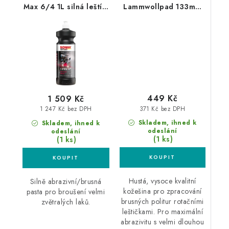
Max 6/4 1L silná leštící
Lammwollpad 133mm
pasta
silný leštící kotouč
449 Kč
1 509 Kč
371 Kč bez DPH
1 247 Kč bez DPH
Skladem, ihned k
Skladem, ihned k
odeslání
odeslání
(1 ks)
(1 ks)
Hustá, vysoce kvalitní
Silně abrazivní/brusná
kožešina pro zpracování
pasta pro broušení velmi
brusných politur rotačními
zvětralých laků.
leštičkami. Pro maximální
abrazivitu s velmi dlouhou