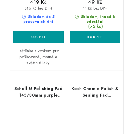
419 Kč
49 Kč
346 Kč bez DPH
41 Kč bez DPH
Skladem do 5
Skladem, ihned k
pracovních dní
odeslání
(>5 ks)
Leštěnka s voskem pro
poškozené, matné a
zvětralé laky.
Scholl M Polishing Pad
Koch Chemie Polish &
145/30mm purple
Sealing Pad
leštící kotouč
150/160x23mm leštící
kotouč