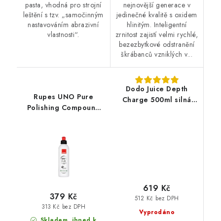
pasta, vhodná pro strojní
nejnovější generace v
leštění s tzv. „samočinným
jedinečné kvalitě s oxidem
nastavováním abrazivní
hlinitým. Inteligentní
vlastnosti“.
zrnitost zajistí velmi rychlé,
bezezbytkové odstranění
škrábanců vzniklých v...
Dodo Juice Depth
Rupes UNO Pure
Charge 500ml silná
Polishing Compound
leštící pasta
250ml finišovací pasta
619 Kč
379 Kč
512 Kč bez DPH
313 Kč bez DPH
Vyprodáno
Skladem, ihned k