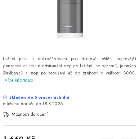
NAŠE SLUŽBY
KONTAKTY
PRODÁVANÉ ZNAČKY
BYDLENÍ
Leštící pasta s mikročásticemi pro strojové leštění nejnovější
generace na trvalé odstranění stop po leštění, hologramů, jemných
Věrnostní program
Všeobecné obchodní podmínky
škrábanců a stop po broušení až do zrnitosti o velikosti 3000.
Podmínky ochrany osobních údajů
Mapa serveru
Více informací
Skladem do 5 pracovních dní
18.8.2026
Možnosti doručení
1 669 Kč