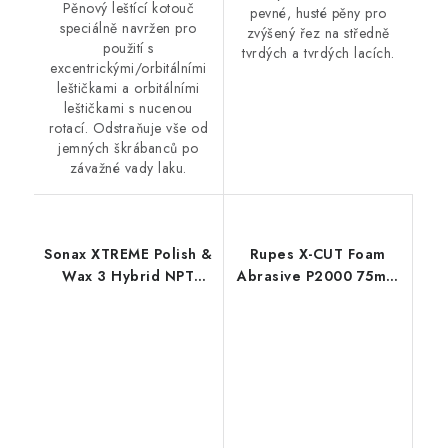
Pěnový leštící kotouč
pevné, husté pěny pro
speciálně navržen pro
zvýšený řez na středně
použití s
tvrdých a tvrdých lacích.
excentrickými/orbitálními
leštičkami a orbitálními
leštičkami s nucenou
rotací. Odstraňuje vše od
jemných škrábanců po
závažné vady laku.
Sonax XTREME Polish &
Rupes X-CUT Foam
Wax 3 Hybrid NPT
Abrasive P2000 75mm
500ml leštěnka s
brusný kotouč
voskem