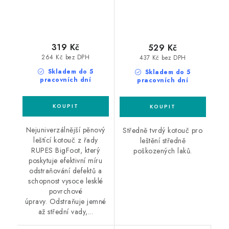
319 Kč
529 Kč
264 Kč bez DPH
437 Kč bez DPH
Skladem do 5
Skladem do 5
pracovních dní
pracovních dní
Nejuniverzálnější pěnový
Středně tvrdý kotouč pro
leštící kotouč z řady
leštění středně
RUPES BigFoot, který
poškozených laků.
poskytuje efektivní míru
odstraňování defektů a
schopnost vysoce lesklé
povrchové
úpravy. Odstraňuje jemné
až střední vady,...