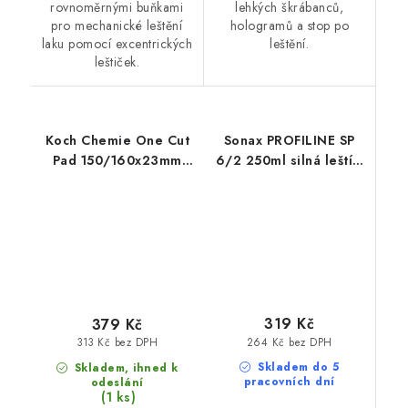
rovnoměrnými buňkami
lehkých škrábanců,
pro mechanické leštění
hologramů a stop po
laku pomocí excentrických
leštění.
leštiček.
Koch Chemie One Cut
Sonax PROFILINE SP
Pad 150/160x23mm
6/2 250ml silná leštící
leštící kotouč
pasta
319 Kč
379 Kč
264 Kč bez DPH
313 Kč bez DPH
Skladem do 5
Skladem, ihned k
pracovních dní
odeslání
(1 ks)