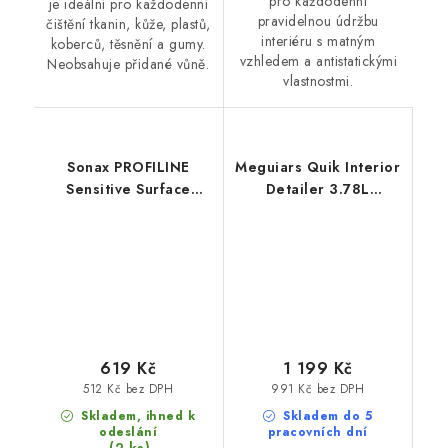
pro každodenní
je ideální pro každodenní
pravidelnou údržbu
čištění tkanin, kůže, plastů,
interiéru s matným
koberců, těsnění a gumy.
vzhledem a antistatickými
Neobsahuje přidané vůně.
vlastnostmi.
Sonax PROFILINE
Meguiars Quik Interior
Sensitive Surface
Detailer 3.78L
Detailer 1L interiérový
profesionální čistič
detailer
interiéru
619 Kč
1 199 Kč
512 Kč bez DPH
991 Kč bez DPH
Skladem, ihned k
Skladem do 5
odeslání
pracovních dní