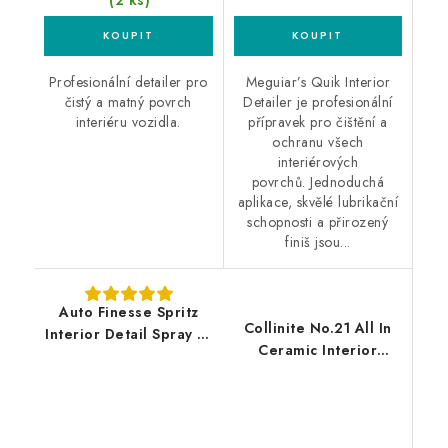
(2 ks)
Profesionální detailer pro
Meguiar’s Quik Interior
čistý a matný povrch
Detailer je profesionální
interiéru vozidla.
přípravek pro čištění a
ochranu všech
interiérových
povrchů. Jednoduchá
aplikace, skvělé lubrikační
schopnosti a přirozený
finiš jsou...
Auto Finesse Spritz
Collinite No.21 All In
Interior Detail Spray 1L
Ceramic Interior
interierový detailer
Detailer 473ml
interiérový detailer