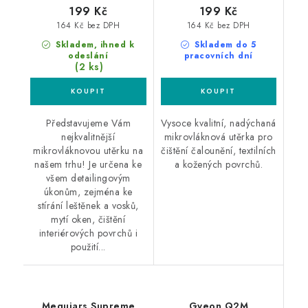
199 Kč
199 Kč
164 Kč bez DPH
164 Kč bez DPH
Skladem, ihned k
Skladem do 5
odeslání
pracovních dní
(2 ks)
Představujeme Vám
Vysoce kvalitní, nadýchaná
nejkvalitnější
mikrovláknová utěrka pro
mikrovláknovou utěrku na
čištění čalounění, textilních
našem trhu! Je určena ke
a kožených povrchů.
všem detailingovým
úkonům, zejména ke
stírání leštěnek a vosků,
mytí oken, čištění
interiérových povrchů i
použití...
Meguiars Supreme
Gyeon Q2M