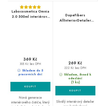
Labocosmetica Omnia
DopeFibers
2.0 500ml interiérový
AllInteriorDetailer
čistič
500ml interiérový
detailer
369 Kč
269 Kč
305 Kč bez DPH
222 Kč bez DPH
Skladem do 5
pracovních dní
Skladem, ihned k
odeslání
(1 ks)
Nová generace
Skvělý interiérový detailer
interiérového čističe, který