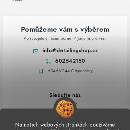
Pomůžeme vám s výběrem
Potřebujete s něčím poradit? Jsme tu pro vás!
info
@
detailingshop.cz
602542150
604661144 Objednávky
Z
Na našich webových stránkách používáme