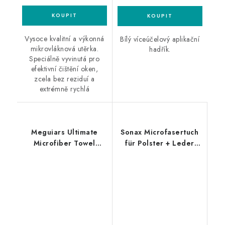
Vysoce kvalitní a výkonná
Bílý víceúčelový aplikační
mikrovláknová utěrka.
hadřík.
Speciálně vyvinutá pro
efektivní čištění oken,
zcela bez reziduí a
extrémně rychlá
Meguiars Ultimate
Sonax Microfasertuch
Microfiber Towel
für Polster + Leder
40x40cm
40x40cm
mikrovláknová utěrka
mikrovláknová utěrka