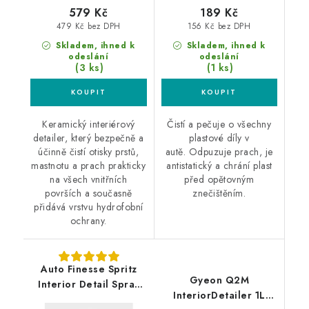
579 Kč
189 Kč
479 Kč bez DPH
156 Kč bez DPH
Skladem, ihned k
Skladem, ihned k
odeslání
odeslání
(3 ks)
(1 ks)
Keramický interiérový
Čistí a pečuje o všechny
detailer, který bezpečně a
plastové díly v
účinně čistí otisky prstů,
autě. Odpuzuje prach, je
mastnotu a prach prakticky
antistatický a chrání plast
na všech vnitřních
před opětovným
površích a současně
znečištěním.
přidává vrstvu hydrofobní
ochrany.
Auto Finesse Spritz
Gyeon Q2M
Interior Detail Spray
InteriorDetailer 1L
500ml interierový