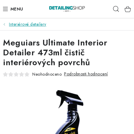
Přejít
Hleda
na
obsah
Interiérové detailery
AKCE
Meguiars Ultimate Interior
NOVINKY
Detailer 473ml čistič
EXTERIÉR
interiérových povrchů
INTERIÉR
Podrobnosti hodnocení
Neohodnoceno
PŘÍSLUŠENSTVÍ
DÁRKOVÉ SADY A POUKAZY
ČLÁNKY