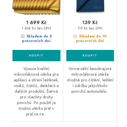
1 699 Kč
139 Kč
1 404 Kč bez DPH
115 Kč bez DPH
Skladem do 5
Skladem do 10
pracovních dní
pracovních dní
Vysoce kvalitní
Univerzální bezokrajová
mikrovláknová utěrka pro
mikrovláknová utěrka
aplikaci a stírání leštěnek,
vhodná pro čištění, leštění
vosků, čističů, detailerů a
i údržbu jakýchkoliv
dalších produktů. Šetrná
povrchů automobilu.
pro všechny druhy
povrchů. Po použití je
možno utěrku prát v
pračce na...