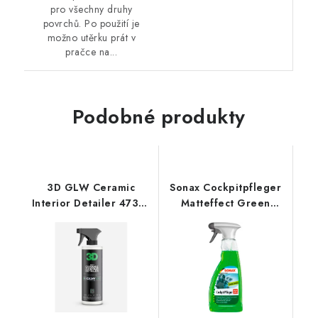
pro všechny druhy
povrchů. Po použití je
možno utěrku prát v
pračce na...
Podobné produkty
3D GLW Ceramic
Sonax Cockpitpfleger
Interior Detailer 473ml
Matteffect Green
interiérový detailer
Lemon 500ml čistič
interiéru