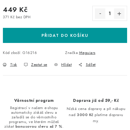
449 Kč
371 Kč bez DPH
Měrná cena:
PŘIDAT DO KOŠÍKU
Kód zboží:
G16216
Značka:
Meguiars
Tisk
Zeptat se
Hlídat
Sdílet
Věrnostní program
Doprava již od 59,- Kč
Registrací v našem e-shopu
Nízká cena dopravy a při nákupu
automaticky získáš slevu a
nad
3000 Kč
platíme dopravu
zařadíš se do věrnostního
my.
programu, ve kterém můžeš
získat
bonusovou slevu až 7 %
.