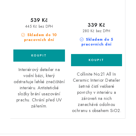
539 Kč
339 Kč
445 Kč bez DPH
280 Kč bez DPH
Skladem do 10
Skladem do 5
pracovních dní
pracovních dní
Interiérový detailer na
Collinite No.21 All In
vodní bázi, který
Ceramic Interior Detailer
odstraňuje lehké znečištění
šetrně čistí veškeré
interiéru. Antistatické
povrchy v interiéru a
složky brání usazování
zároveň na nich
prachu. Chrání před UV
zanechává odolnou
zářením.
ochranu s obsahem SiO2.