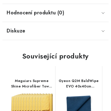
Hodnocení produktu (0)
Diskuze
Související produkty
Meguiars Supreme
Gyeon Q2M BaldWipe
Shine Microfiber Towel
EVO 40x40cm
60x40cm 12ks
mikrovláknová utěrka
mikrovláknová utěrka