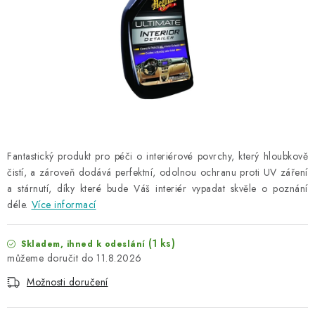
NAŠE SLUŽBY
KONTAKTY
PRODÁVANÉ ZNAČKY
BYDLENÍ
Věrnostní program
Všeobecné obchodní podmínky
Fantastický produkt pro péči o interiérové povrchy, který hloubkově
čistí, a zároveň dodává perfektní, odolnou ochranu proti UV záření
Podmínky ochrany osobních údajů
Mapa serveru
a stárnutí, díky které bude Váš interiér vypadat skvěle o poznání
déle.
Více informací
(1 ks)
Skladem, ihned k odeslání
11.8.2026
Možnosti doručení