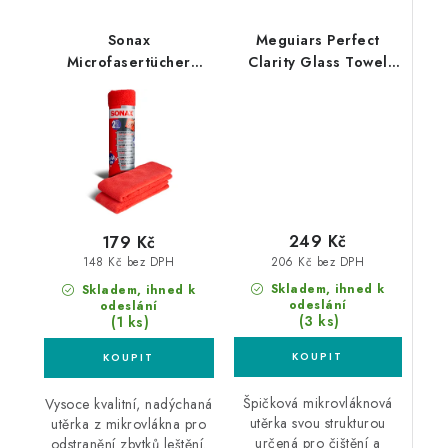
Sonax
Meguiars Perfect
Microfasertücher
Clarity Glass Towel
Aussen 40x40cm 2ks
40x40cm utěrka na
mikrovláknová utěrka
skla
249 Kč
179 Kč
206 Kč bez DPH
148 Kč bez DPH
Skladem, ihned k
Skladem, ihned k
odeslání
odeslání
(3 ks)
(1 ks)
Špičková mikrovláknová
Vysoce kvalitní, nadýchaná
utěrka svou strukturou
utěrka z mikrovlákna pro
určená pro čištění a
odstranění zbytků leštění.