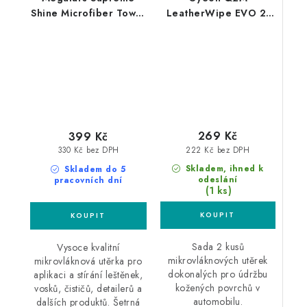
Shine Microfiber Towel
LeatherWipe EVO 2-
60x40cm 3ks
Pack 40x40cm utěrky
mikrovláknová utěrka
na kůži
269 Kč
399 Kč
222 Kč bez DPH
330 Kč bez DPH
Skladem, ihned k
Skladem do 5
odeslání
pracovních dní
(1 ks)
Sada 2 kusů
Vysoce kvalitní
mikrovláknových utěrek
mikrovláknová utěrka pro
dokonalých pro údržbu
aplikaci a stírání leštěnek,
kožených povrchů v
vosků, čističů, detailerů a
automobilu.
dalších produktů. Šetrná