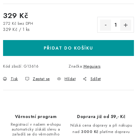
329 Kč
272 Kč bez DPH
Měrná cena:
329 Kč / 1 ks
PŘIDAT DO KOŠÍKU
Kód zboží:
G13616
Značka:
Meguiars
Tisk
Zeptat se
Hlídat
Sdílet
Věrnostní program
Doprava již od 59,- Kč
Registrací v našem e-shopu
Nízká cena dopravy a při nákupu
automaticky získáš slevu a
nad
3000 Kč
platíme dopravu
zařadíš se do věrnostního