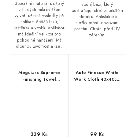
Speciální materiál složený
vodní bázi, který
z hustých mikrovláken
odstraňuje lehké znečištění
vytváří úžasné výsledky při
interiéru. Antistatické
aplikaci čističů laku,
složky brání usazování
leštěnek a vosků. Aplikátor
prachu. Chrání před UV
má ideální velikost pro
zářením.
pohodlné nanášení. Má
dlouhou životnost a lze...
Meguiars Supreme
Auto Finesse White
Finishing Towel
Work Cloth 40x40cm
50x30cm
mikrovláknová utěrka
mikrovláknová utěrka
339 Kč
99 Kč