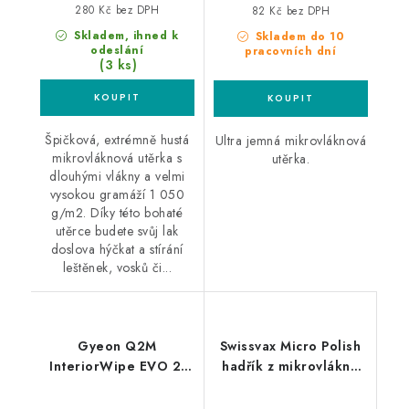
280 Kč bez DPH
82 Kč bez DPH
Skladem, ihned k
Skladem do 10
odeslání
pracovních dní
(3 ks)
Špičková, extrémně hustá
Ultra jemná mikrovláknová
mikrovláknová utěrka s
utěrka.
dlouhými vlákny a velmi
vysokou gramáží 1 050
g/m2. Díky této bohaté
utěrce budete svůj lak
doslova hýčkat a stírání
leštěnek, vosků či...
Gyeon Q2M
Swissvax Micro Polish
InteriorWipe EVO 2-
hadřík z mikrovlákna
Pack 40x40cm utěrky
modrý
do interiéru