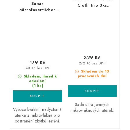
Sonax
Cloth Trio 3ks
Microfasertücher
mikrovláknové utěrky
Aussen 40x40cm 2ks
mikrovláknová utěrka
329 Kč
179 Kč
272 Kč bez DPH
148 Kč bez DPH
Skladem do 10
pracovních dní
Skladem, ihned k
odeslání
(1 ks)
Sada ultra jemných
Vysoce kvalitní, nadýchaná
mikrovláknových utěrek.
utěrka z mikrovlákna pro
odstranění zbytků leštění.