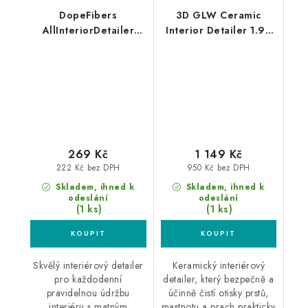
DopeFibers
3D GLW Ceramic
AllInteriorDetailer
Interior Detailer 1.9L
500ml interiérový
interiérový detailer
detailer
269 Kč
1 149 Kč
222 Kč bez DPH
950 Kč bez DPH
Skladem, ihned k
Skladem, ihned k
odeslání
odeslání
(1 ks)
(1 ks)
Skvělý interiérový detailer
Keramický interiérový
pro každodenní
detailer, který bezpečně a
pravidelnou údržbu
účinně čistí otisky prstů,
interiéru s matným
mastnotu a prach prakticky