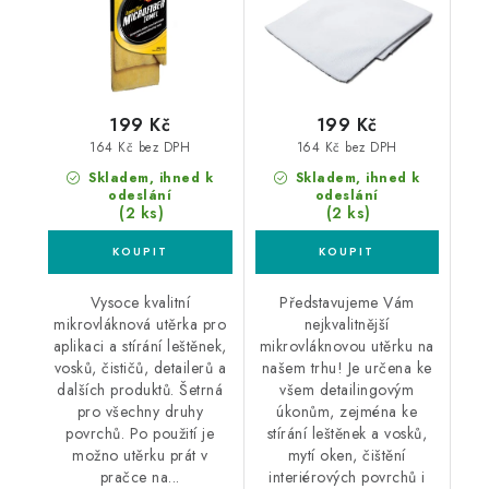
199 Kč
199 Kč
164 Kč bez DPH
164 Kč bez DPH
Skladem, ihned k
Skladem, ihned k
odeslání
odeslání
(2 ks)
(2 ks)
Vysoce kvalitní
Představujeme Vám
mikrovláknová utěrka pro
nejkvalitnější
aplikaci a stírání leštěnek,
mikrovláknovou utěrku na
vosků, čističů, detailerů a
našem trhu! Je určena ke
dalších produktů. Šetrná
všem detailingovým
pro všechny druhy
úkonům, zejména ke
povrchů. Po použití je
stírání leštěnek a vosků,
možno utěrku prát v
mytí oken, čištění
pračce na...
interiérových povrchů i