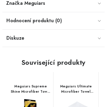
Značka
 Meguiars
Hodnocení produktu (0)
Diskuze
Související produkty
Meguiars Supreme
Meguiars Ultimate
Shine Microfiber Towel
Microfiber Towel
60x40cm
40x40cm
mikrovláknová utěrka
mikrovláknová utěrka