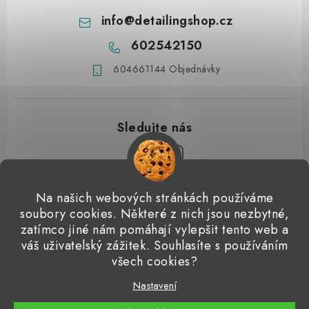
info
@
detailingshop.cz
602542150
604661144 Objednávky
Z
Na našich webových stránkách používáme
á
soubory cookies. Některé z nich jsou nezbytné,
Přijímáme online platby
p
zatímco jiné nám pomáhají vylepšit tento web a
váš uživatelský zážitek. Souhlasíte s používáním
a
Detailingclub
Dodo Juice
Gyeon Quartz
ValetPRO
všech cookies?
t
Microfiber Madness
í
Nastavení
Copyright 2026
Detailingshop
. Všechna práva vyhrazena.