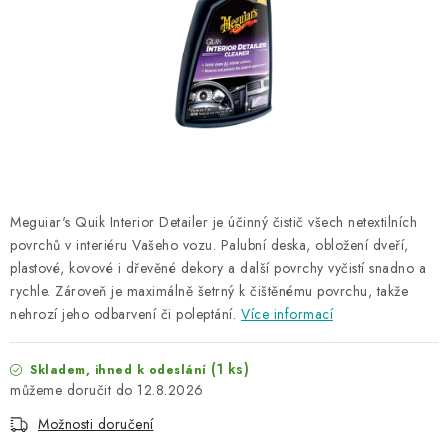
NAŠE SLUŽBY
KONTAKTY
PRODÁVANÉ ZNAČKY
BYDLENÍ
Věrnostní program
Všeobecné obchodní podmínky
Meguiar's Quik Interior Detailer je účinný čistič všech netextilních
povrchů v interiéru Vašeho vozu. Palubní deska, obložení dveří,
Podmínky ochrany osobních údajů
Mapa serveru
plastové, kovové i dřevěné dekory a další povrchy vyčistí snadno a
rychle. Zároveň je maximálně šetrný k čištěnému povrchu, takže
nehrozí jeho odbarvení či poleptání.
Více informací
(1 ks)
Skladem, ihned k odeslání
12.8.2026
Možnosti doručení