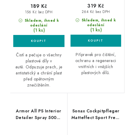
319 Kč
189 Kč
264 Kč bez DPH
156 Kč bez DPH
Skladem, ihned k
Skladem, ihned k
odeslání
odeslání
(1 ks)
(1 ks)
Přípravek pro čištění,
Čistí a pečuje o všechny
ochranu a regeneraci
plastové díly v
vnitřních i vnějších
autě. Odpuzuje prach, je
plastových dílů.
antistatický a chrání plast
před opětovným
znečištěním.
Armor All PS Interior
Sonax Cockpitpfleger
Detailer Spray 500ml
Matteffect Sport Fresh
interiérový detailer
500ml čistič interiér