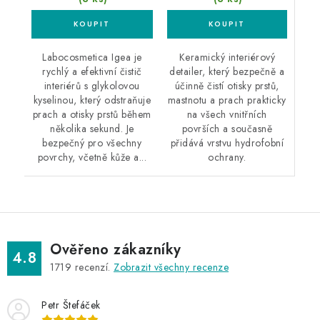
Keramický interiérový
Labocosmetica Igea je
detailer, který bezpečně a
rychlý a efektivní čistič
účinně čistí otisky prstů,
interiérů s glykolovou
mastnotu a prach prakticky
kyselinou, který odstraňuje
na všech vnitřních
prach a otisky prstů během
površích a současně
několika sekund. Je
přidává vrstvu hydrofobní
bezpečný pro všechny
ochrany.
povrchy, včetně kůže a...
Ověřeno zákazníky
4.8
1719
recenzí.
Zobrazit všechny recenze
Petr Štefáček