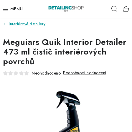
Přejít
Hleda
na
obsah
Interiérové detailery
AKCE
Meguiars Quik Interior Detailer
NOVINKY
473 ml čistič interiérových
EXTERIÉR
povrchů
INTERIÉR
Podrobnosti hodnocení
Neohodnoceno
PŘÍSLUŠENSTVÍ
DÁRKOVÉ SADY A POUKAZY
ČLÁNKY