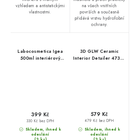
vzhledem a antistatickými
na všech vnitřních
vlastnostmi.
površích a současně
přidává vrstvu hydrofobní
ochrany.
Labocosmetica Igea
3D GLW Ceramic
500ml interiérový
Interior Detailer 473ml
detailer
interiérový detailer
579 Kč
399 Kč
479 Kč bez DPH
330 Kč bez DPH
Skladem, ihned k
Skladem, ihned k
odeslání
odeslání
(3 ks)
(3 ks)