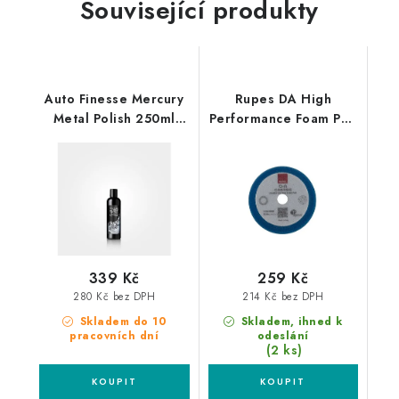
Související produkty
Auto Finesse Mercury
Rupes DA High
Metal Polish 250ml
Performance Foam Pad
leštěnka na kovy
Coarse 80/100mm
leštící kotouč
339 Kč
259 Kč
280 Kč bez DPH
214 Kč bez DPH
Skladem do 10
Skladem, ihned k
pracovních dní
odeslání
(2 ks)