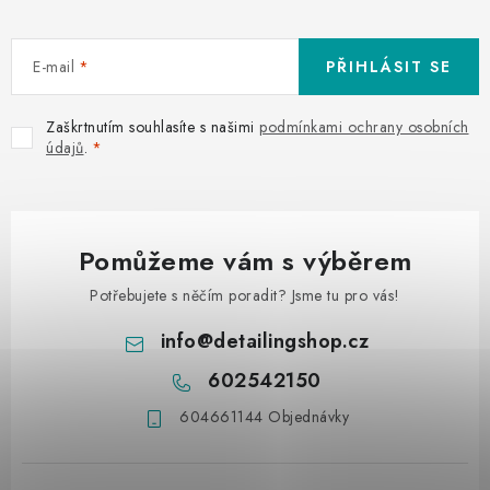
E-mail
PŘIHLÁSIT SE
Zaškrtnutím souhlasíte s našimi
podmínkami ochrany osobních
údajů
.
Pomůžeme vám s výběrem
Potřebujete s něčím poradit? Jsme tu pro vás!
info
@
detailingshop.cz
602542150
604661144 Objednávky