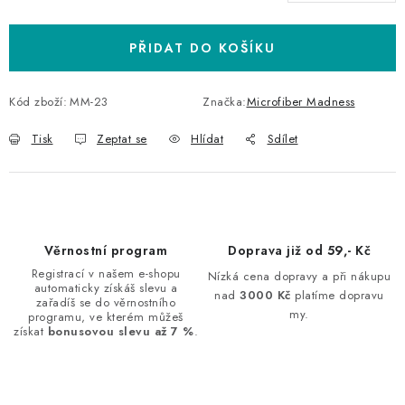
Měrná cena:
PŘIDAT DO KOŠÍKU
Kód zboží:
MM-23
Značka:
Microfiber Madness
Tisk
Zeptat se
Hlídat
Sdílet
Věrnostní program
Doprava již od 59,- Kč
Registrací v našem e-shopu
Nízká cena dopravy a při nákupu
automaticky získáš slevu a
nad
3000 Kč
platíme dopravu
zařadíš se do věrnostního
my.
programu, ve kterém můžeš
získat
bonusovou slevu až 7 %
.