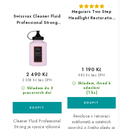
Meguiars Two Step
Swissvax Cleaner Fluid
Headlight Restoration
Professional Strong
Kit sada na renovaci
500ml silná leštící
středně poškozených
pasta
světlometů
1 190 Kč
2 490 Kč
983 Kč bez DPH
2 058 Kč bez DPH
Skladem, ihned k
odeslání
Skladem do 3
(1 ks)
pracovních dní
Revoluce v renovaci
Cleaner Fluid Professional
světlometů a ostatních
Strong je vysoce výkonná
povrchů z čirého plastu je