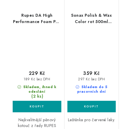
Rupes DA High
Sonax Polish & Wax
Performance Foam Pad
Color rot 500ml
Ultra Fine 80/100mm
leštěnka s voskem
leštící kotouč
229 Kč
359 Kč
189 Kč bez DPH
297 Kč bez DPH
Skladem, ihned k
Skladem do 5
odeslání
pracovních dní
(2 ks)
Nejkvalitnější pěnový
Leštěnka pro červené laky.
kotouč z řady RUPES