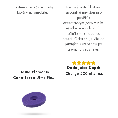
Leštěnka na různé druhy
Pěnový leštící kotouč
kovů v automobilu.
speciálně navržen pro
použití s
excentrickými/orbitálními
leštičkami a orbitálními
leštičkami s nucenou
rotací. Odstraňuje vše od
jemných škrábanců po
závažné vady laku.
Dodo Juice Depth
Liquid Elements
Charge 500ml silná
Centriforce Ultra Fine
leštící pasta
V2 150mm leštící
kotouč