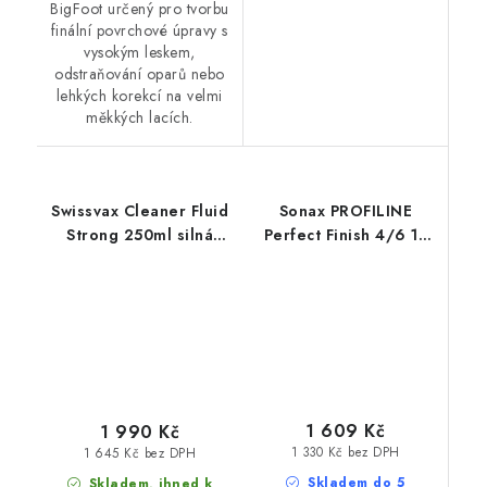
BigFoot určený pro tvorbu
finální povrchové úpravy s
vysokým leskem,
odstraňování oparů nebo
lehkých korekcí na velmi
měkkých lacích.
Swissvax Cleaner Fluid
Sonax PROFILINE
Strong 250ml silná
Perfect Finish 4/6 1L
leštící pasta
finišovací pasta
1 609 Kč
1 990 Kč
1 330 Kč bez DPH
1 645 Kč bez DPH
Skladem do 5
Skladem, ihned k