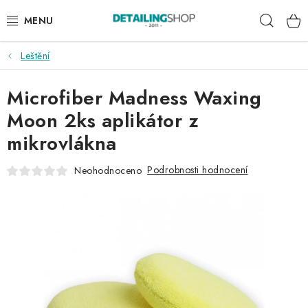
Přejít
Hleda
na
obsah
Leštění
AKCE
Microfiber Madness Waxing
NOVINKY
Moon 2ks aplikátor z
EXTERIÉR
mikrovlákna
INTERIÉR
Podrobnosti hodnocení
Neohodnoceno
PŘÍSLUŠENSTVÍ
DÁRKOVÉ SADY A POUKAZY
ČLÁNKY