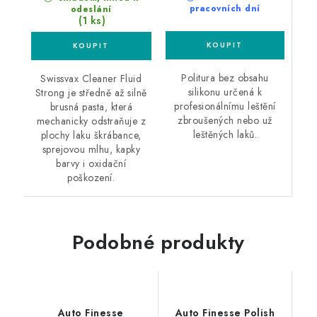
pracovních dní
odeslání
(1 ks)
Politura bez obsahu
Swissvax Cleaner Fluid
silikonu určená k
Strong je středně až silně
profesionálnímu leštění
brusná pasta, která
zbroušených nebo už
mechanicky odstraňuje z
leštěných laků.
plochy laku škrábance,
sprejovou mlhu, kapky
barvy i oxidační
poškození.
Podobné produkty
Auto Finesse
Auto Finesse Polish