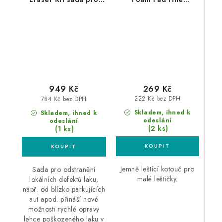
lokální odstranění
50/70mm leštící
defektů laku
kotouč
269 Kč
949 Kč
222 Kč bez DPH
784 Kč bez DPH
Skladem, ihned k
Skladem, ihned k
odeslání
odeslání
(2 ks)
(1 ks)
Jemně leštící kotouč pro
Sada pro odstranění
malé leštičky.
lokálních defektů laku,
např. od blízko parkujících
aut apod. přináší nové
možnosti rychlé opravy
lehce poškozeného laku v