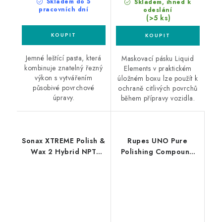
Skladem do 5
Skladem, ihned k
pracovních dní
odeslání
(>5 ks)
Jemné leštící pasta, která
Maskovací pásku Liquid
kombinuje znatelný řezný
Elements v praktickém
výkon s vytvářením
úložném boxu lze použít k
působivé povrchové
ochraně citlivých povrchů
úpravy.
během přípravy vozidla.
Sonax XTREME Polish &
Rupes UNO Pure
Wax 2 Hybrid NPT
Polishing Compound
500ml leštěnka s
250ml finišovací pasta
voskem