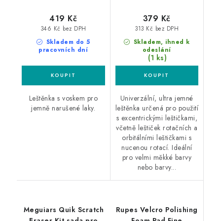
419 Kč
379 Kč
346 Kč bez DPH
313 Kč bez DPH
Skladem do 5
Skladem, ihned k
pracovních dní
odeslání
(1 ks)
Leštěnka s voskem pro
Univerzální, ultra jemné
jemně narušené laky.
leštěnka určená pro použití
s excentrickými leštičkami,
včetně leštiček rotačních a
orbitálními leštičkami s
nucenou rotací. Ideální
pro velmi měkké barvy
nebo barvy...
Meguiars Quik Scratch
Rupes Velcro Polishing
Eraser Kit sada pro
Foam Pad Fine