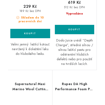
619 Kč
229 Kč
512 Kč bez DPH
189 Kč bez DPH
Vyprodáno
Skladem do 10
pracovních dní
Dodo Juice uvádí “Depth
Velmi jemný leštící kotouč
Charge”, středně silnou /
navržený k doleštění laku
silnou leštící pastu pro
do hlubokého lesku.
odstranění hlubších
defektů nebo pro použití
na tvrdších lacích.
Supernatural Maxi
Rupes DA High
Merino Wool Cutting
Performance Foam Pad
Pad 150mm leštící
Ultra Fine 150/180mm
kotouč
leštící kotouč