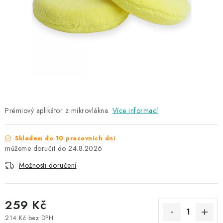
NAŠE SLUŽBY
KONTAKTY
PRODÁVANÉ ZNAČKY
BYDLENÍ
Věrnostní program
Všeobecné obchodní podmínky
Prémiový aplikátor z mikrovlákna.
Více informací
Podmínky ochrany osobních údajů
Mapa serveru
Skladem do 10 pracovních dní
24.8.2026
Možnosti doručení
259 Kč
214 Kč bez DPH