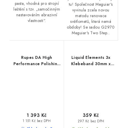
pasta, vhodná pro strojní
tu! Společnost Meguiar's
leštění s tzv. „samočinným
vyvinula zcela novou
nastavováním abrazivní
metodu renovace
vlastnosti“.
světlometů, která nemá
obdoby! Se sadou G2970
Meguiar's Two Step...
Rupes DA High
Liquid Elements 3x
Performance Polishing
Klebeband 30mm x
Compound Fine 1L
50m maskovací páska
finišovací pasta
3ks box
1 393 Kč
359 Kč
1 151 Kč bez DPH
297 Kč bez DPH