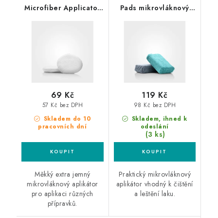
Microfiber Applicator
Pads mikrovláknový
mikrovláknový
aplikátor
aplikátor
69 Kč
119 Kč
57 Kč bez DPH
98 Kč bez DPH
Skladem do 10
Skladem, ihned k
pracovních dní
odeslání
(3 ks)
Měkký extra jemný
Praktický mikrovláknový
mikrovláknový aplikátor
aplikátor vhodný k čištění
pro aplikaci různých
a leštění laku.
přípravků.