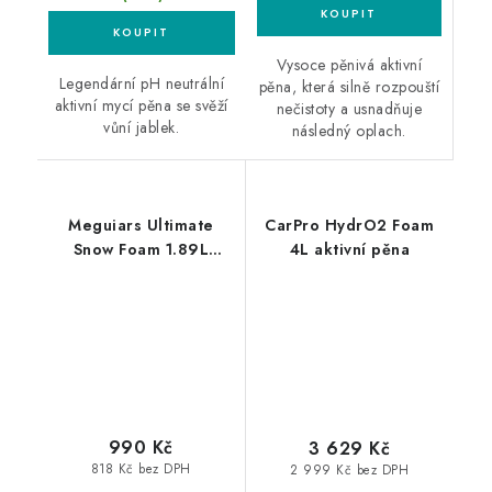
Vysoce pěnivá aktivní
Legendární pH neutrální
pěna, která silně rozpouští
aktivní mycí pěna se svěží
nečistoty a usnadňuje
vůní jablek.
následný oplach.
Meguiars Ultimate
CarPro HydrO2 Foam
Snow Foam 1.89L
4L aktivní pěna
aktivní pěna
990 Kč
3 629 Kč
818 Kč bez DPH
2 999 Kč bez DPH