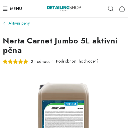
Přejít
Hleda
na
obsah
Aktivní pěny
AKCE
Nerta Carnet Jumbo 5L aktivní
NOVINKY
pěna
EXTERIÉR
Podrobnosti hodnocení
2 hodnocení
INTERIÉR
PŘÍSLUŠENSTVÍ
DÁRKOVÉ SADY A POUKAZY
ČLÁNKY