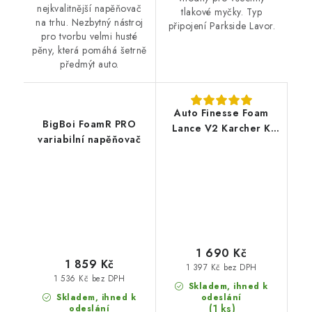
nejkvalitnější napěňovač
tlakové myčky. Typ
na trhu. Nezbytný nástroj
připojení Parkside Lavor.
pro tvorbu velmi husté
pěny, která pomáhá šetrně
předmýt auto.
Auto Finesse Foam
BigBoi FoamR PRO
Lance V2 Karcher K
variabilní napěňovač
profesionální
napěňovač
1 690 Kč
1 859 Kč
1 397 Kč bez DPH
1 536 Kč bez DPH
Skladem, ihned k
Skladem, ihned k
odeslání
(1 ks)
odeslání