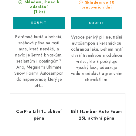
Skladem, ihned k
Skladem do 10
odeslání
pracovních dní
(1 ks)
Extrémně hustá a bohatá,
Vysoce pěnivý pH neutrální
sněhová pěna na mytí
autošampon s keramickou
auta, která nestéká, a
ochranou laku. Během mytí
navíc je šetrná k voskům,
utváří trvanlivou a odolnou
sealantům i coatingům?
vrstvu, která poskytuje
Ano, Meguiar's Ultimate
vysoký lesk, odpuzuje
Snow Foam! Autošampon
vodu a odolává agresivním
do napěňovače, který je
chemikáliím.
pH...
CarPro Lift 1L aktivní
Bilt Hamber Auto Foam
pěna
25L aktivní pěna