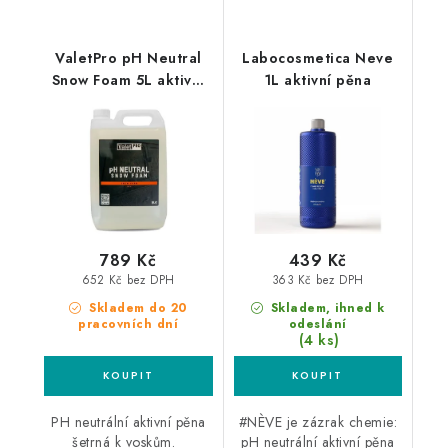
ValetPro pH Neutral
Labocosmetica Neve
Snow Foam 5L aktivní
1L aktivní pěna
pěna
789 Kč
439 Kč
652 Kč bez DPH
363 Kč bez DPH
Skladem do 20
Skladem, ihned k
pracovních dní
odeslání
(4 ks)
PH neutrální aktivní pěna
#NÈVE je zázrak chemie:
šetrná k voskům.
pH neutrální aktivní pěna