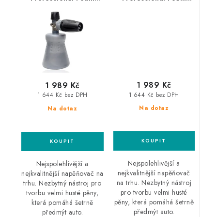
Lance Karcher HD
Lance Bosch
profesionální
profesionální
napěňovač
napěňovač
1 989 Kč
1 989 Kč
1 644 Kč bez DPH
1 644 Kč bez DPH
Na dotaz
Na dotaz
Nejspolehlivější a
Nejspolehlivější a
nejkvalitnější napěňovač
nejkvalitnější napěňovač na
na trhu. Nezbytný nástroj
trhu. Nezbytný nástroj pro
pro tvorbu velmi husté
tvorbu velmi husté pěny,
pěny, která pomáhá šetrně
která pomáhá šetrně
předmýt auto.
předmýt auto.