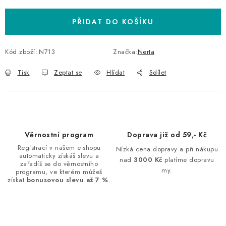
PŘIDAT DO KOŠÍKU
Kód zboží:
N713
Značka:
Nerta
Tisk
Zeptat se
Hlídat
Sdílet
Věrnostní program
Doprava již od 59,- Kč
Registrací v našem e-shopu
Nízká cena dopravy a při nákupu
automaticky získáš slevu a
nad
3000 Kč
platíme dopravu
zařadíš se do věrnostního
my.
programu, ve kterém můžeš
získat
bonusovou slevu až 7 %
.