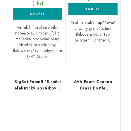
(1 ks)
Profesionální napěňovač
Variabilní profesionální
vhodný pro všechny
napěňovač umožňující 5
tlakové myčky. Typ
způsobů podávání pěny
připojení Karcher K.
vhodný pro všechny
tlakové myčky s uchycením
1/4" Quick.
BigBoi FoamR 18 ruční
AVA Foam Cannon
elektrický postřikovač
Brass Bottle
a napěnovač
profesionální
napěňovač