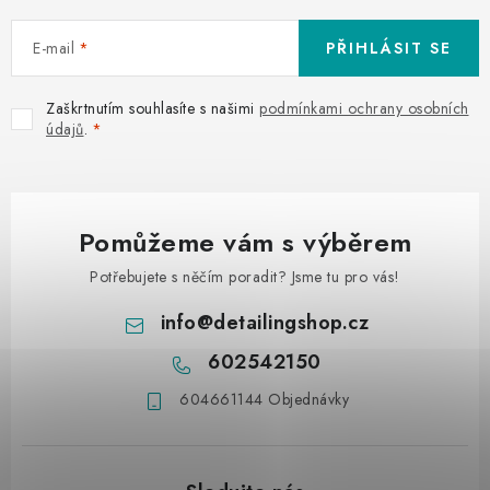
E-mail
PŘIHLÁSIT SE
Zaškrtnutím souhlasíte s našimi
podmínkami ochrany osobních
údajů
.
Pomůžeme vám s výběrem
Potřebujete s něčím poradit? Jsme tu pro vás!
info
@
detailingshop.cz
602542150
604661144 Objednávky