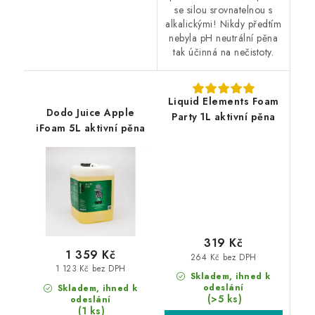
se silou srovnatelnou s
alkalickými! Nikdy předtím
nebyla pH neutrální pěna
tak účinná na nečistoty.
Liquid Elements Foam
Dodo Juice Apple
Party 1L aktivní pěna
iFoam 5L aktivní pěna
319 Kč
1 359 Kč
264 Kč bez DPH
1 123 Kč bez DPH
Skladem, ihned k
odeslání
Skladem, ihned k
(>5 ks)
odeslání
(1 ks)