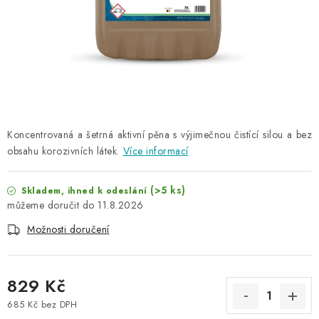
NAŠE SLUŽBY
KONTAKTY
PRODÁVANÉ ZNAČKY
BYDLENÍ
Koncentrovaná a šetrná aktivní pěna s výjimečnou čistící silou a bez
obsahu korozivních látek.
Více informací
Věrnostní program
Všeobecné obchodní podmínky
Podmínky ochrany osobních údajů
Mapa serveru
(>5 ks)
Skladem, ihned k odeslání
11.8.2026
Možnosti doručení
829 Kč
685 Kč bez DPH
Měrná cena: