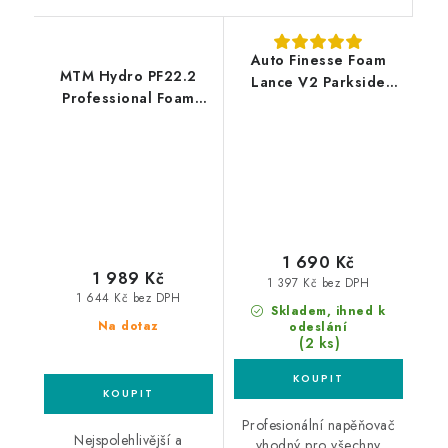
Auto Finesse Foam
MTM Hydro PF22.2
Lance V2 Parkside
Professional Foam
Lavor profesionální
Lance Nilfisk Alto
napěňovač
profesionální
napěňovač
1 690 Kč
1 989 Kč
1 397 Kč bez DPH
1 644 Kč bez DPH
Skladem, ihned k
Na dotaz
odeslání
(2 ks)
Profesionální napěňovač
Nejspolehlivější a
vhodný pro všechny