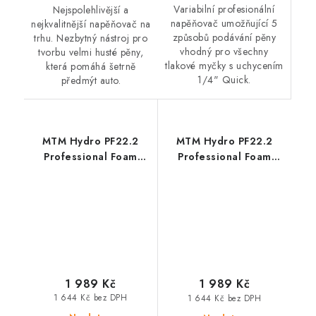
Variabilní profesionální
Nejspolehlivější a
napěňovač umožňující 5
nejkvalitnější napěňovač na
způsobů podávání pěny
trhu. Nezbytný nástroj pro
vhodný pro všechny
tvorbu velmi husté pěny,
tlakové myčky s uchycením
která pomáhá šetrně
1/4" Quick.
předmýt auto.
MTM Hydro PF22.2
MTM Hydro PF22.2
Professional Foam
Professional Foam
Lance Bosch
Lance M22
profesionální
profesionální
napěňovač
napěňovač
1 989 Kč
1 989 Kč
1 644 Kč bez DPH
1 644 Kč bez DPH