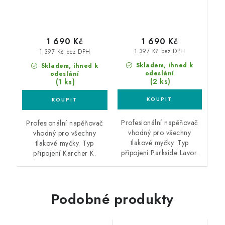
1 690 Kč
1 690 Kč
1 397 Kč bez DPH
1 397 Kč bez DPH
Skladem, ihned k
Skladem, ihned k
odeslání
odeslání
(2 ks)
(1 ks)
Profesionální napěňovač
Profesionální napěňovač
vhodný pro všechny
vhodný pro všechny
tlakové myčky. Typ
tlakové myčky. Typ
připojení Parkside Lavor.
připojení Karcher K.
Podobné produkty