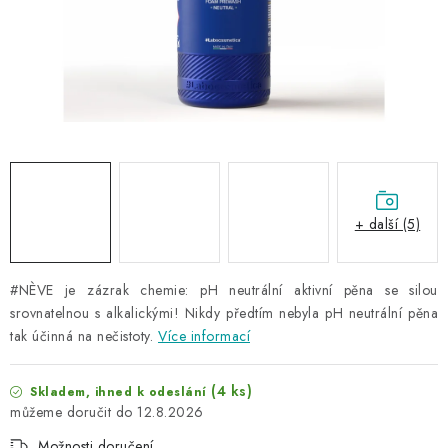
NAŠE SLUŽBY
KONTAKTY
PRODÁVANÉ ZNAČKY
BYDLENÍ
Věrnostní program
Všeobecné obchodní podmínky
+ další (5)
Podmínky ochrany osobních údajů
Mapa serveru
#NÈVE je zázrak chemie: pH neutrální aktivní pěna se silou
srovnatelnou s alkalickými!
Nikdy předtím nebyla pH neutrální pěna
tak účinná na nečistoty.
Více informací
(4 ks)
Skladem, ihned k odeslání
12.8.2026
Možnosti doručení