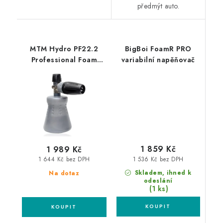
předmýt auto.
MTM Hydro PF22.2
BigBoi FoamR PRO
Professional Foam
variabilní napěňovač
Lance Karcher HD
profesionální
napěňovač
1 859 Kč
1 989 Kč
1 536 Kč bez DPH
1 644 Kč bez DPH
Skladem, ihned k
Na dotaz
odeslání
(1 ks)