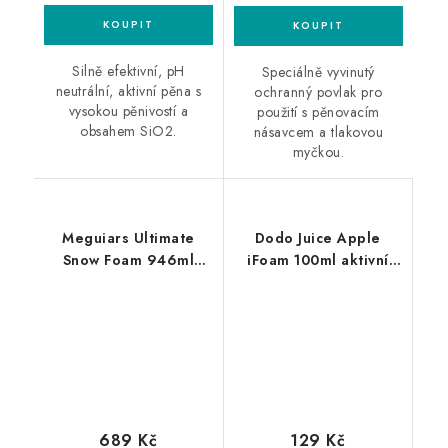
Silně efektivní, pH
Speciálně vyvinutý
neutrální, aktivní pěna s
ochranný povlak pro
vysokou pěnivostí a
použití s ​​pěnovacím
obsahem SiO2.
násavcem a tlakovou
myčkou.
Meguiars Ultimate
Dodo Juice Apple
Snow Foam 946ml
iFoam 100ml aktivní
aktivní pěna
pěna
689 Kč
129 Kč