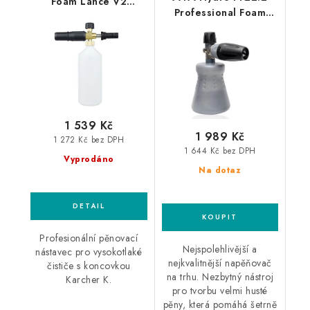
Foam Lance V2
Professional Foam
Karcher K
Lance Nilfisk Alto
profesionální
profesionální
napěňovač
napěňovač
1 539 Kč
1 989 Kč
1 272 Kč bez DPH
1 644 Kč bez DPH
Vyprodáno
Na dotaz
Profesionální pěnovací
Nejspolehlivější a
nástavec pro vysokotlaké
nejkvalitnější napěňovač
čističe s koncovkou
na trhu. Nezbytný nástroj
Karcher K.
pro tvorbu velmi husté
pěny, která pomáhá šetrně