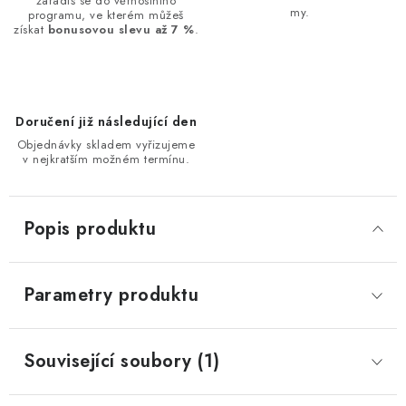
zařadíš se do věrnostního
my.
programu, ve kterém můžeš
získat
bonusovou slevu až 7 %
.
Doručení již následující den
Objednávky skladem vyřizujeme
v nejkratším možném termínu.
Popis produktu
Parametry produktu
Související soubory (1)