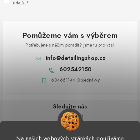
údajů
.
Pomůžeme vám s výběrem
Potřebujete s něčím poradit? Jsme tu pro vás!
info
@
detailingshop.cz
602542150
604661144 Objednávky
Z
Na našich webových stránkách používáme