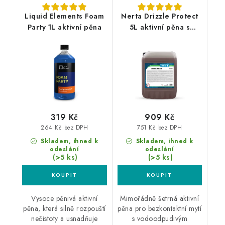
Liquid Elements Foam
Nerta Drizzle Protect
Party 1L aktivní pěna
5L aktivní pěna s
voskem
319 Kč
909 Kč
264 Kč bez DPH
751 Kč bez DPH
Skladem, ihned k
Skladem, ihned k
odeslání
odeslání
(>5 ks)
(>5 ks)
Vysoce pěnivá aktivní
Mimořádně šetrná aktivní
pěna, která silně rozpouští
pěna pro bezkontaktní mytí
nečistoty a usnadňuje
s vodoodpudivým