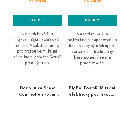
Na dotaz
Na dotaz
Nejspolehlivější a
Nejspolehlivější a
nejkvalitnější napěňovač
nejkvalitnější napěňovač na
na trhu. Nezbytný nástroj
trhu. Nezbytný nástroj pro
pro tvorbu velmi husté
tvorbu velmi husté pěny,
pěny, která pomáhá šetrně
která pomáhá šetrně
předmýt auto.
předmýt auto.
Dodo Juice Snow
BigBoi FoamR 18 ruční
Commotion Foam
elektrický postřikovač
Lance Karcher K
a napěnovač
profesionální
napěňovač