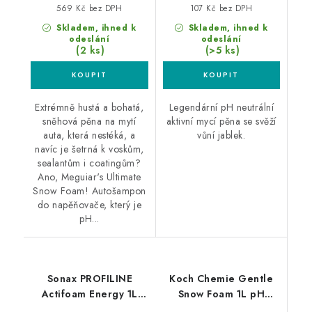
569 Kč bez DPH
107 Kč bez DPH
Skladem, ihned k
Skladem, ihned k
odeslání
odeslání
(2 ks)
(>5 ks)
Extrémně hustá a bohatá,
Legendární pH neutrální
sněhová pěna na mytí
aktivní mycí pěna se svěží
auta, která nestéká, a
vůní jablek.
navíc je šetrná k voskům,
sealantům i coatingům?
Ano, Meguiar's Ultimate
Snow Foam! Autošampon
do napěňovače, který je
pH...
Sonax PROFILINE
Koch Chemie Gentle
Actifoam Energy 1L
Snow Foam 1L pH
aktivní pěna
neutrální pěna