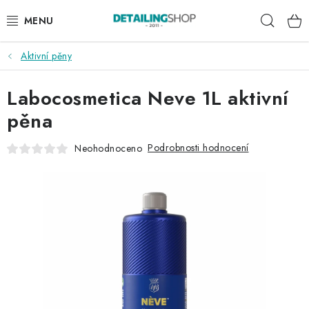
Přejít
Hleda
na
obsah
Aktivní pěny
AKCE
Labocosmetica Neve 1L aktivní
NOVINKY
pěna
EXTERIÉR
Podrobnosti hodnocení
Neohodnoceno
INTERIÉR
PŘÍSLUŠENSTVÍ
DÁRKOVÉ SADY A POUKAZY
ČLÁNKY