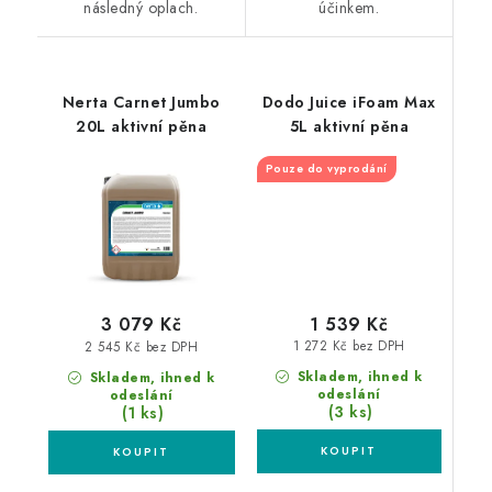
následný oplach.
účinkem.
Nerta Carnet Jumbo
Dodo Juice iFoam Max
20L aktivní pěna
5L aktivní pěna
Pouze do vyprodání
1 539 Kč
3 079 Kč
1 272 Kč bez DPH
2 545 Kč bez DPH
Skladem, ihned k
Skladem, ihned k
odeslání
odeslání
(3 ks)
(1 ks)