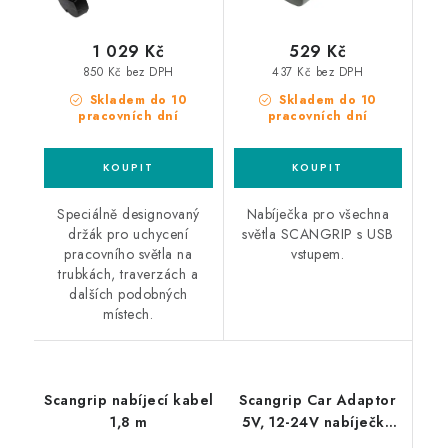
1 029 Kč
529 Kč
850 Kč bez DPH
437 Kč bez DPH
Skladem do 10
Skladem do 10
pracovních dní
pracovních dní
Speciálně designovaný
Nabíječka pro všechna
držák pro uchycení
světla SCANGRIP s USB
pracovního světla na
vstupem.
trubkách, traverzách a
dalších podobných
místech.
Scangrip nabíjecí kabel
Scangrip Car Adaptor
1,8 m
5V, 12-24V nabíječka
pro světla Scangrip do