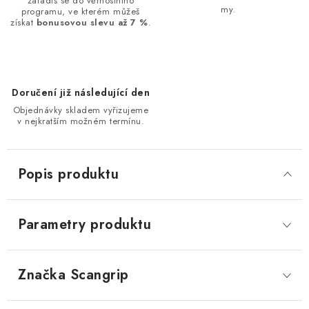
zařadíš se do věrnostního
my.
programu, ve kterém můžeš
získat
bonusovou slevu až 7 %
.
Doručení již následující den
Objednávky skladem vyřizujeme
v nejkratším možném termínu.
Popis produktu
Parametry produktu
Značka
 Scangrip