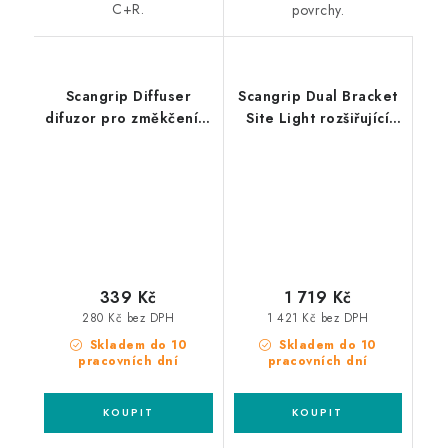
C+R.
povrchy.
Scangrip Diffuser
Scangrip Dual Bracket
difuzor pro změkčení a
Site Light rozšiřující
rozptýlení světla
držák pro uchycení
dvou světel na stojan
Tripod
339 Kč
1 719 Kč
280 Kč bez DPH
1 421 Kč bez DPH
Skladem do 10
Skladem do 10
pracovních dní
pracovních dní