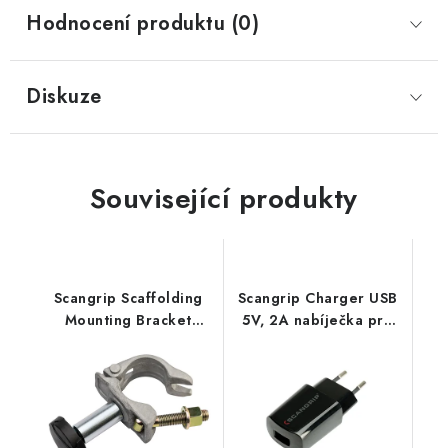
Hodnocení produktu (0)
Diskuze
Související produkty
Scangrip Scaffolding
Scangrip Charger USB
Mounting Bracket
5V, 2A nabíječka pro
držák na detailingová
světla Scangrip S USB
a pracovní světla
vstupem