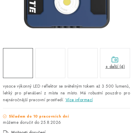
NAŠE SLUŽBY
KONTAKTY
PRODÁVANÉ ZNAČKY
BYDLENÍ
Věrnostní program
Všeobecné obchodní podmínky
+ další (4)
Podmínky ochrany osobních údajů
Mapa serveru
vysoce výkonný LED reflektor se světelným tokem až 3 500 lumenů,
lehký pro přenášení z místa na místo. Má robustní pouzdro pro
nejnáročnější pracovní prostředí.
Více informací
Skladem do 10 pracovních dní
25.8.2026
Možnosti doručení