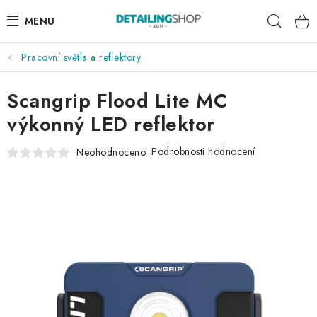
Přejít
Hleda
na
obsah
Pracovní světla a reflektory
AKCE
Scangrip Flood Lite MC
NOVINKY
výkonný LED reflektor
EXTERIÉR
Podrobnosti hodnocení
Neohodnoceno
INTERIÉR
PŘÍSLUŠENSTVÍ
DÁRKOVÉ SADY A POUKAZY
ČLÁNKY