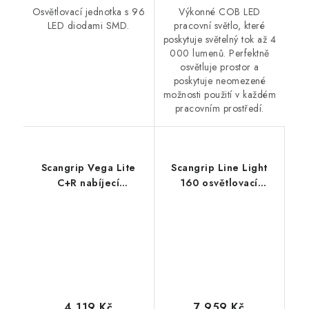
Osvětlovací jednotka s 96
Výkonné COB LED
LED diodami SMD.
pracovní světlo, které
poskytuje světelný tok až 4
000 lumenů. Perfektně
osvětluje prostor a
poskytuje neomezené
možnosti použití v každém
pracovním prostředí.
Scangrip Vega Lite
Scangrip Line Light
C+R nabíjecí
160 osvětlovací
profesionální pracovní
jednotka s 160 LED
světlo
diodami SMD
4 119 Kč
7 959 Kč