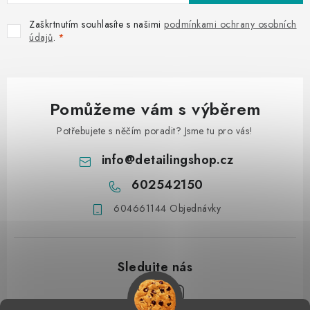
Zaškrtnutím souhlasíte s našimi
podmínkami ochrany osobních
údajů
.
Pomůžeme vám s výběrem
Potřebujete s něčím poradit? Jsme tu pro vás!
info
@
detailingshop.cz
602542150
604661144 Objednávky