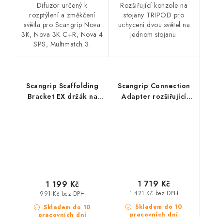
Difuzor určený k
Rozšiřující konzole na
rozptýlení a změkčení
stojany TRIPOD pro
světla pro Scangrip Nova
uchycení dvou světel na
3K, Nova 3K C+R, Nova 4
jednom stojanu.
SPS, Multimatch 3.
Scangrip Scaffolding
Scangrip Connection
Bracket EX držák na
Adapter rozšiřující
světla Nova-EX na
držák pro uchycení
lešení do výbušného
dvou světel Site Light
prostředí
na stojan Tripod
1 719 Kč
1 199 Kč
1 421 Kč bez DPH
991 Kč bez DPH
Skladem do 10
Skladem do 10
pracovních dní
pracovních dní