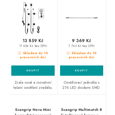
jednotky Line Light
jednotka s 200 LED
pro dvousloupové
diodami SMD
automobilové zvedáky
13 859 Kč
9 369 Kč
11 454 Kč bez DPH
7 743 Kč bez DPH
Skladem do 10
Skladem do 10
pracovních dní
pracovních dní
Zcela nové a inovativní
Osvětlovací jednotka s
řešení osvětlení zvedáku.
276 LED diodami SMD.
Scangrip Nova Mini
Scangrip Multimatch 8