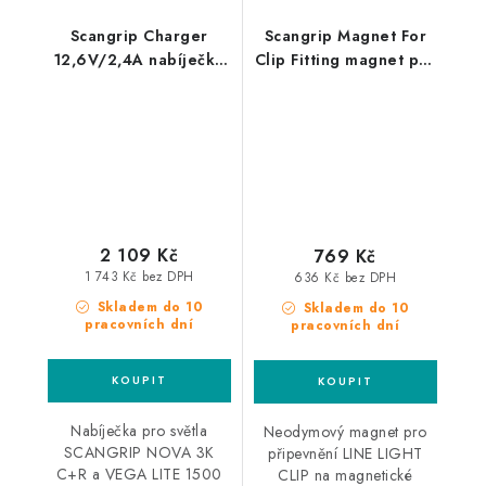
Scangrip Charger
Scangrip Magnet For
12,6V/2,4A nabíječka
Clip Fitting magnet pro
pro světla Nova 3K
Line Light
C+R A Vega Lite 1500
C+R
2 109 Kč
769 Kč
1 743 Kč bez DPH
636 Kč bez DPH
Skladem do 10
Skladem do 10
pracovních dní
pracovních dní
Nabíječka pro světla
Neodymový magnet pro
SCANGRIP NOVA 3K
připevnění LINE LIGHT
C+R a VEGA LITE 1500
CLIP na magnetické