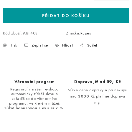
Měrná cena:
PŘIDAT DO KOŠÍKU
Kód zboží:
9.BF40S
Značka:
Rupes
Tisk
Zeptat se
Hlídat
Sdílet
Věrnostní program
Doprava již od 59,- Kč
Registrací v našem e-shopu
Nízká cena dopravy a při nákupu
automaticky získáš slevu a
nad
3000 Kč
platíme dopravu
zařadíš se do věrnostního
my.
programu, ve kterém můžeš
získat
bonusovou slevu až 7 %
.