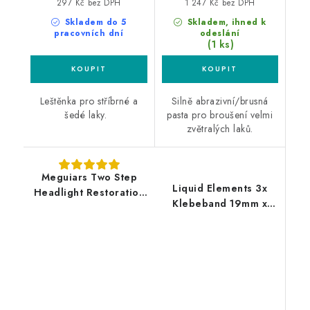
297 Kč bez DPH
1 247 Kč bez DPH
Skladem do 5
Skladem, ihned k
pracovních dní
odeslání
(1 ks)
Leštěnka pro stříbrné a
Silně abrazivní/brusná
šedé laky.
pasta pro broušení velmi
zvětralých laků.
Meguiars Two Step
Liquid Elements 3x
Headlight Restoration
Klebeband 19mm x
Kit sada na renovaci
50m maskovací páska
středně poškozených
3ks box
světlometů