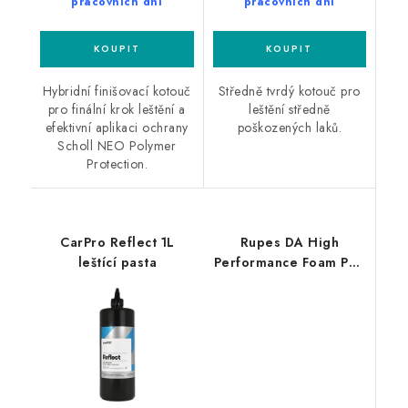
pracovních dní
pracovních dní
Hybridní finišovací kotouč
Středně tvrdý kotouč pro
pro finální krok leštění a
leštění středně
efektivní aplikaci ochrany
poškozených laků.
Scholl NEO Polymer
Protection.
CarPro Reflect 1L
Rupes DA High
leštící pasta
Performance Foam Pad
Ultra Fine 150/180mm
leštící kotouč