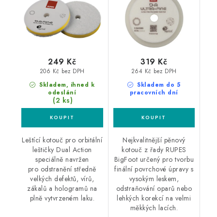
249 Kč
319 Kč
206 Kč bez DPH
264 Kč bez DPH
Skladem, ihned k
Skladem do 5
odeslání
pracovních dní
(2 ks)
Leštící kotouč pro orbitální
Nejkvalitnější pěnový
leštičky Dual Action
kotouč z řady RUPES
speciálně navržen
BigFoot určený pro tvorbu
pro odstranění středně
finální povrchové úpravy s
velkých defektů, vírů,
vysokým leskem,
zákalů a hologramů na
odstraňování oparů nebo
plně vytvrzeném laku.
lehkých korekcí na velmi
měkkých lacích.