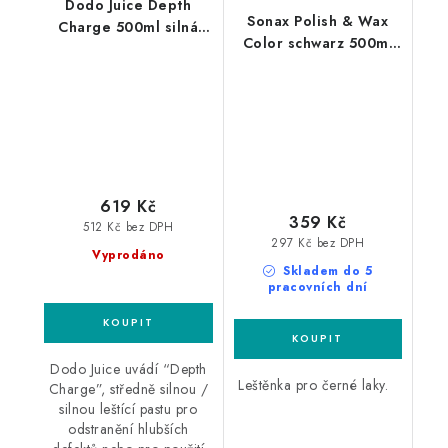
Dodo Juice Depth
Sonax Polish & Wax
Charge 500ml silná
Color schwarz 500ml
leštící pasta
leštěnka s voskem
619 Kč
359 Kč
512 Kč bez DPH
297 Kč bez DPH
Vyprodáno
Skladem do 5
pracovních dní
Dodo Juice uvádí “Depth
Leštěnka pro černé laky.
Charge”, středně silnou /
silnou leštící pastu pro
odstranění hlubších