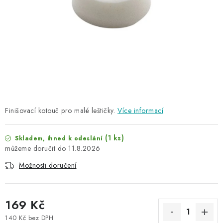
NAŠE SLUŽBY
KONTAKTY
PRODÁVANÉ ZNAČKY
BYDLENÍ
Věrnostní program
Všeobecné obchodní podmínky
Finišovací kotouč pro malé leštičky.
Více informací
Podmínky ochrany osobních údajů
Mapa serveru
(1 ks)
Skladem, ihned k odeslání
11.8.2026
Možnosti doručení
169 Kč
140 Kč bez DPH