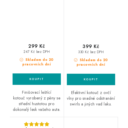
středně silný leštící
Pad 150mm leštící
kotouč
kotouč
299 Kč
399 Kč
247 Kč bez DPH
330 Kč bez DPH
Skladem do 20
Skladem do 20
pracovních dní
pracovních dní
Finišovací leštící
Efektivní kotouč z ovčí
kotouč vyrobený z pěny se
vlny pro snadné odstranění
střední hustotou pro
swirls a jiných vad laku.
dokonalý lesk vašeho auta.