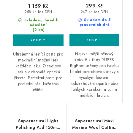
299 Kč
1 159 Kč
247 Kč bez DPH
958 Kč bez DPH
Skladem do 5
Skladem, ihned k
pracovních dní
odeslání
(2 ks)
Nejkvalitnější pěnový
Ultrajemná leštící pasta pro
kotouč z řady RUPES
maximální možný lesk
BigFoot určený pro tvorbu
každého laku. Zrcadlový
finální povrchové úpravy s
lesk a dokonalá optická
vysokým leskem,
čistota. Perfektní pasta pro
odstraňování oparů nebo
poslední fázi každého
lehkých korekcí na velmi
leštění.
měkkých lacích.
Supernatural Light
Supernatural Maxi
Polishing Pad 150mm
Merino Wool Cutting