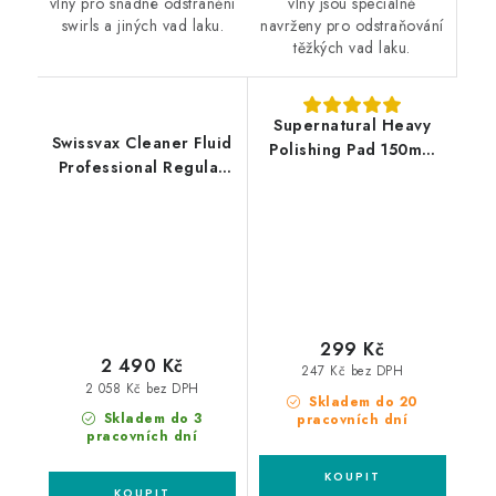
vlny jsou speciálně
vlny pro snadné odstranění
navrženy pro odstraňování
swirls a jiných vad laku.
těžkých vad laku.
Supernatural Heavy
Swissvax Cleaner Fluid
Polishing Pad 150mm
Professional Regular
silný leštící kotouč
500ml finišovací pasta
299 Kč
2 490 Kč
247 Kč bez DPH
2 058 Kč bez DPH
Skladem do 20
Skladem do 3
pracovních dní
pracovních dní