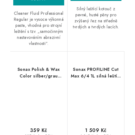
Silný leštící kotouč z
Cleaner Fluid Professional
pevné, husté pěny pro
Regular je vysoce výkonná
zvýšený řez na středně
pasta, vhodná pro strojní
tvrdých a tvrdých lacích.
leštění s tzv. „samočinným
nastavováním abrazivní
vlastnosti“.
Sonax Polish & Wax
Sonax PROFILINE Cut
Color silber/grau
Max 6/4 1L silná leštící
500ml leštěnka s
pasta
voskem
359 Kč
1 509 Kč