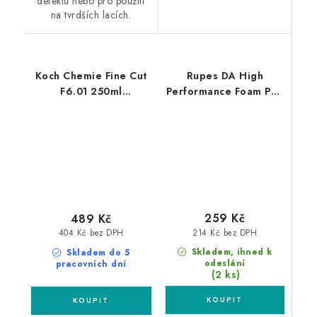
defektů nebo pro použití
na tvrdších lacích.
Koch Chemie Fine Cut
Rupes DA High
F6.01 250ml
Performance Foam Pad
jednostupňová leštící
Coarse 80/100mm
pasta
leštící kotouč
259 Kč
489 Kč
214 Kč bez DPH
404 Kč bez DPH
Skladem, ihned k
Skladem do 5
odeslání
pracovních dní
(2 ks)