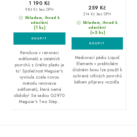
1 190 Kč
259 Kč
983 Kč bez DPH
214 Kč bez DPH
Skladem, ihned k
Skladem, ihned k
odeslání
(1 ks)
odeslání
(>5 ks)
Revoluce v renovaci
Maskovací pásku Liquid
světlometů a ostatních
Elements v praktickém
povrchů z čirého plastu je
úložném boxu lze použít k
tu! Společnost Meguiar's
ochraně citlivých povrchů
vyvinula zcela novou
během přípravy vozidla.
metodu renovace
světlometů, která nemá
obdoby! Se sadou G2970
Meguiar's Two Step...