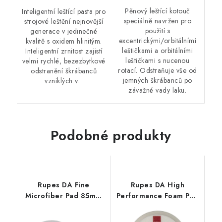
Pěnový leštící kotouč
Inteligentní leštící pasta pro
speciálně navržen pro
strojové leštění nejnovější
použití s
generace v jedinečné
excentrickými/orbitálními
kvalitě s oxidem hlinitým.
leštičkami a orbitálními
Inteligentní zrnitost zajistí
leštičkami s nucenou
velmi rychlé, bezezbytkové
rotací. Odstraňuje vše od
odstranění škrábanců
jemných škrábanců po
vzniklých v...
závažné vady laku.
Podobné produkty
Rupes DA Fine
Rupes DA High
Microfiber Pad 85mm
Performance Foam Pad
leštící kotouč
Ultra Fine 130/150mm
leštící kotouč