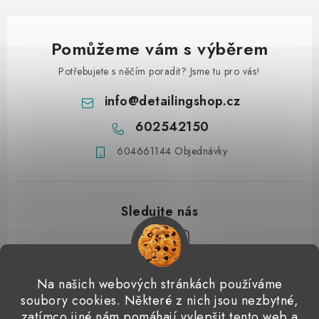
Pomůžeme vám s výběrem
Potřebujete s něčím poradit? Jsme tu pro vás!
info
@
detailingshop.cz
602542150
604661144 Objednávky
Z
Na našich webových stránkách používáme
á
soubory cookies. Některé z nich jsou nezbytné,
Přijímáme online platby
p
zatímco jiné nám pomáhají vylepšit tento web a