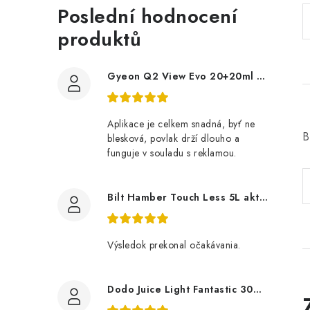
Poslední hodnocení
produktů
Gyeon Q2 View Evo 20+20ml nanopovlak na okna
Aplikace je celkem snadná, byť ne
B
blesková, povlak drží dlouho a
funguje v souladu s reklamou.
Bilt Hamber Touch Less 5L aktivní pěna
Výsledok prekonal očakávania.
Dodo Juice Light Fantastic 30ml měkký vosk