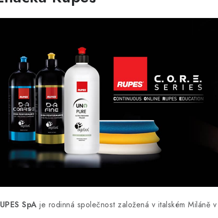
UPES SpA
je rodinná společnost založená v italském Miláně 