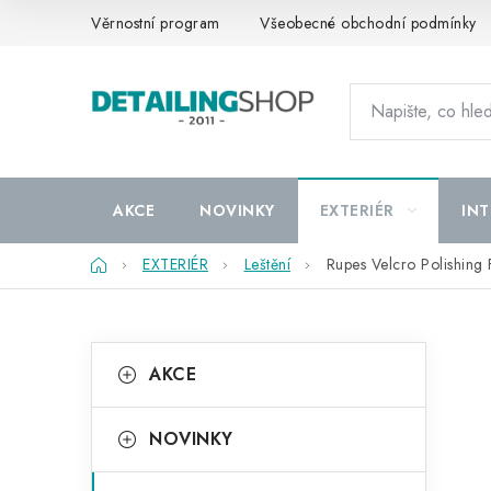
Přejít
Věrnostní program
Všeobecné obchodní podmínky
na
obsah
AKCE
NOVINKY
EXTERIÉR
INT
Domů
EXTERIÉR
Leštění
Rupes Velcro Polishing
P
K
Přeskočit
AKCE
kategorie
a
o
t
s
NOVINKY
e
t