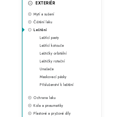
g
EXTERIÉR
r
o
Mytí a sušení
a
r
Čištění laku
n
i
Leštění
e
n
Leštící pasty
í
Leštící kotouče
Leštičky orbitální
p
Leštičky rotační
a
Unašeče
n
Maskovací pásky
Příslušenství k leštění
e
l
Ochrana laku
Kola a pneumatiky
Plastové a pryžové díly