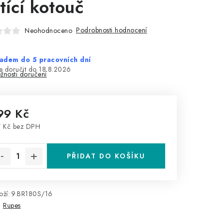
štící kotouč
Podrobnosti hodnocení
Neohodnoceno
adem do 5 pracovních dní
18.8.2026
žnosti doručení
99 Kč
 Kč bez DPH
rná cena:
PŘIDAT DO KOŠÍKU
ží:
9.BR180S/16
:
Rupes