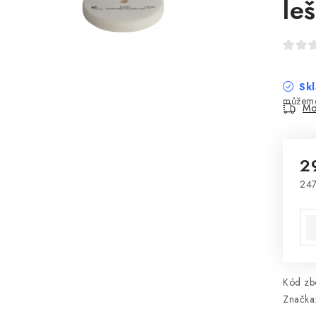
le
Skl
Mo
2
247
Mě
Kód zbo
Značka