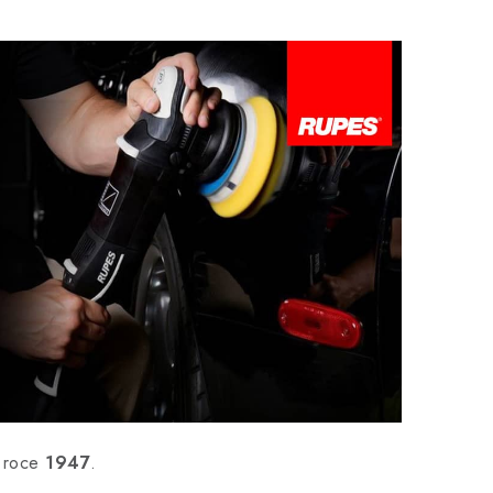
v roce
1947
.