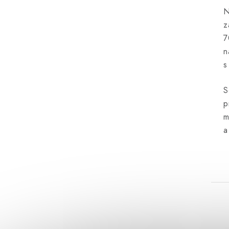
N
z
7
n
s
S
p
m
a