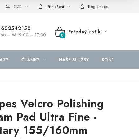
CZK
Přihlášení
Registrace
602542150
Prázdný košík
(po – pá: 9:00 – 17:00)
NÁKUPNÍ
KOŠÍK
AZY
ČLÁNKY
NAŠE SLUŽBY
KONTAKTY
pes Velcro Polishing
am Pad Ultra Fine -
tary 155/160mm