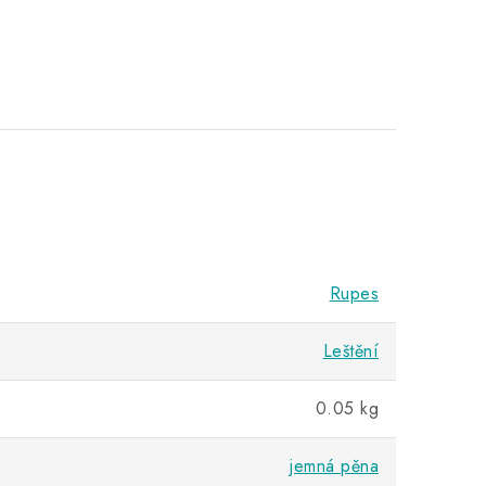
Rupes
Leštění
0.05 kg
jemná pěna