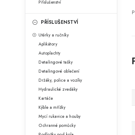
Příslušenství
P
PŘÍSLUŠENSTVÍ
Utěrky a ručníky
Aplikátory
Autoplachty
Detailingové tašky
Detailingové oblečení
Držáky, police a vozíky
Hydraulické zvedáky
Kartáče
Kýble a mřížky
Mycí rukavice a houby
Ochranné pomůcky
Podložky pod kola