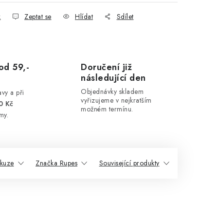
k
Zeptat se
Hlídat
Sdílet
od 59,-
Doručení již
následující den
Objednávky skladem
vy a při
vyřizujeme v nejkratším
0 Kč
možném termínu.
my.
skuze
Značka Rupes
Související produkty
Podobné pr