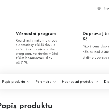
Tis
Věrnostní program
Doprava již 
Kč
Registrací v našem e-shopu
automaticky získáš slevu a
Nízká cena dopra
zařadíš se do věrnostního
nákupu nad
300
programu, ve kterém můžeš
platíme dopravu 
získat
bonusovou slevu
až 7 %
.
Popis produktu
Parametry
Hodnocení produktu
Di
Popis produktu