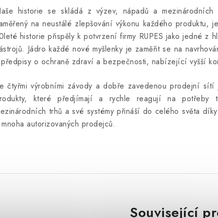
aše historie se skládá z výzev, nápadů a mezinárodních 
aměřený na neustálé zlepšování výkonu každého produktu, je
0leté historie přispěly k potvrzení firmy RUPES jako jedné z 
ástrojů.
Jádro každé nové myšlenky je zaměřit se na navrhová
 předpisy o ochraně zdraví a bezpečnosti, nabízející vyšší kom
e čtyřmi výrobními závody a dobře zavedenou prodejní sítí 
rodukty, které předjímají a rychle reagují na potřeby t
ezinárodních trhů a své systémy přináší do celého světa díky
 mnoha autorizovaných prodejců.
Související p