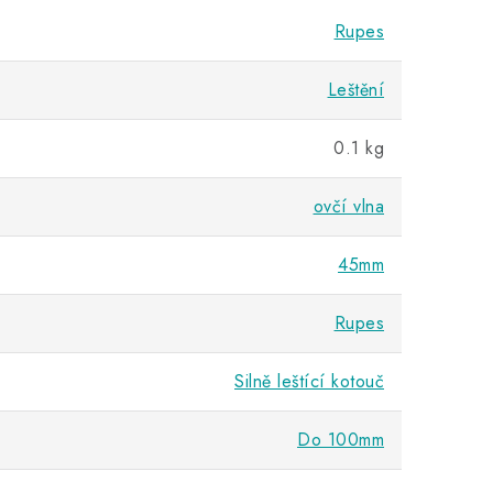
Rupes
Leštění
0.1 kg
ovčí vlna
45mm
Rupes
Silně leštící kotouč
Do 100mm