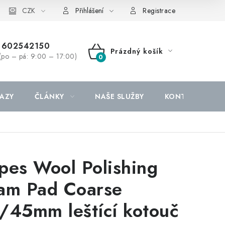
CZK
Přihlášení
Registrace
602542150
Prázdný košík
(po – pá: 9:00 – 17:00)
NÁKUPNÍ
KOŠÍK
AZY
ČLÁNKY
NAŠE SLUŽBY
KONTAKTY
pes Wool Polishing
am Pad Coarse
/45mm leštící kotouč