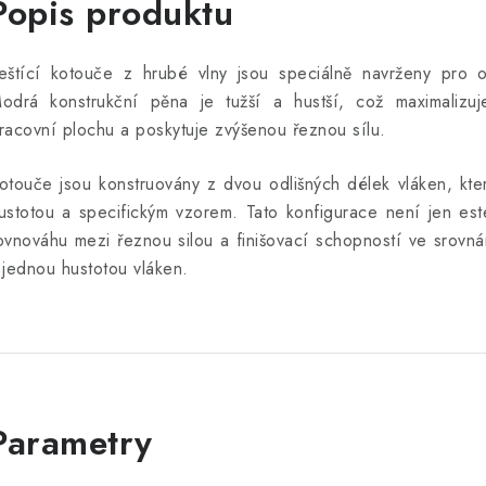
Popis produktu
eštící kotouče z hrubé vlny jsou speciálně navrženy pro o
odrá konstrukční pěna je tužší a hustší, což maximalizu
racovní plochu a poskytuje zvýšenou řeznou sílu.
otouče jsou konstruovány z dvou odlišných délek vláken, kter
ustotou a specifickým vzorem. Tato konfigurace není jen este
ovnováhu mezi řeznou silou a finišovací schopností ve srovnán
 jednou hustotou vláken.