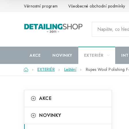
Přejít
Věrnostní program
Všeobecné obchodní podmínky
na
obsah
AKCE
NOVINKY
EXTERIÉR
INT
Domů
EXTERIÉR
Leštění
Rupes Wool Polishing 
P
K
Přeskočit
AKCE
kategorie
a
o
t
s
NOVINKY
e
t