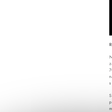
R
N
z
7
n
s
S
p
m