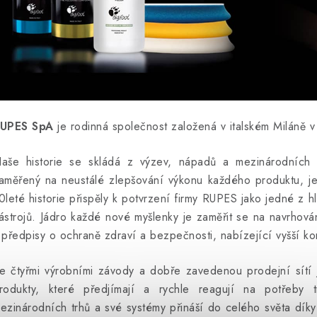
UPES SpA
je rodinná společnost založená v italském Miláně 
aše historie se skládá z výzev, nápadů a mezinárodních 
aměřený na neustálé zlepšování výkonu každého produktu, je
0leté historie přispěly k potvrzení firmy RUPES jako jedné z 
ástrojů.
Jádro každé nové myšlenky je zaměřit se na navrhová
 předpisy o ochraně zdraví a bezpečnosti, nabízející vyšší kom
e čtyřmi výrobními závody a dobře zavedenou prodejní sítí 
rodukty, které předjímají a rychle reagují na potřeby t
ezinárodních trhů a své systémy přináší do celého světa díky