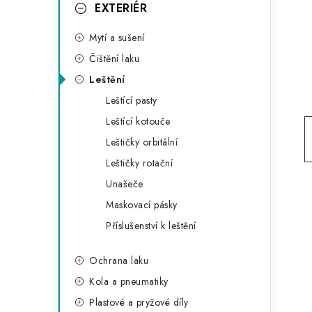
g
EXTERIÉR
r
o
Mytí a sušení
a
r
Čištění laku
n
i
Leštění
e
n
Leštící pasty
í
Leštící kotouče
Leštičky orbitální
p
Leštičky rotační
a
Unašeče
n
Maskovací pásky
Příslušenství k leštění
e
l
Ochrana laku
Kola a pneumatiky
Plastové a pryžové díly