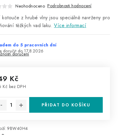
Podrobnosti hodnocení
Neohodnoceno
í kotouče z hrubé vlny jsou speciálně navrženy pro
ňování těžkých vad laku.
Více informací
adem do 5 pracovních dní
17.8.2026
žnosti doručení
49 Kč
6 Kč bez DPH
rná cena:
PŘIDAT DO KOŠÍKU
ží:
9BW40H4