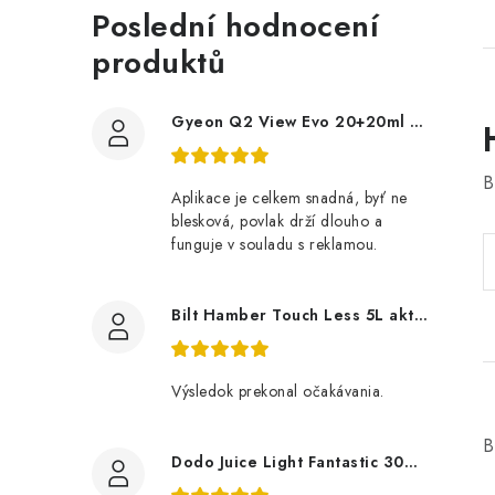
Poslední hodnocení
produktů
Gyeon Q2 View Evo 20+20ml nanopovlak na okna
B
Aplikace je celkem snadná, byť ne
blesková, povlak drží dlouho a
funguje v souladu s reklamou.
Bilt Hamber Touch Less 5L aktivní pěna
Výsledok prekonal očakávania.
B
Dodo Juice Light Fantastic 30ml měkký vosk