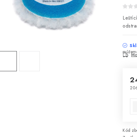
Leštíc
odstra
Skl
Mo
2
20
Mě
Kód zbo