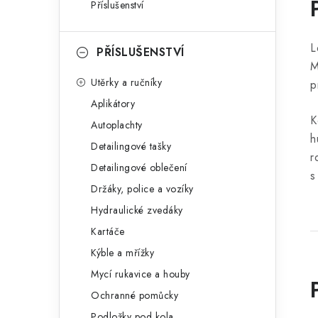
Příslušenství
L
PŘÍSLUŠENSTVÍ
M
Utěrky a ručníky
p
Aplikátory
K
Autoplachty
h
Detailingové tašky
r
Detailingové oblečení
s
Držáky, police a vozíky
Hydraulické zvedáky
Kartáče
Kýble a mřížky
Mycí rukavice a houby
Ochranné pomůcky
Podložky pod kola