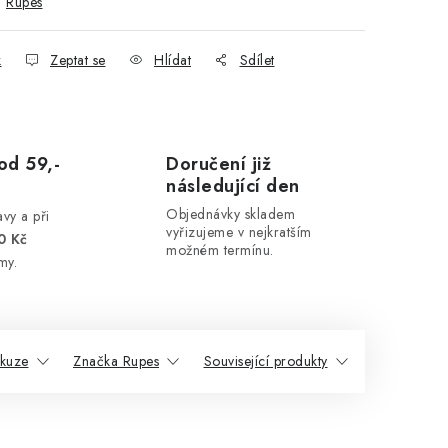
:
Rupes
k
Zeptat se
Hlídat
Sdílet
od 59,-
Doručení již
následující den
Objednávky skladem
vy a při
vyřizujeme v nejkratším
0 Kč
možném termínu.
my.
skuze
Značka Rupes
Související produkty
Podobné pr