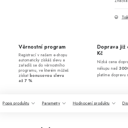
Značka
Tis
Věrnostní program
Doprava již 
Kč
Registrací v našem e-shopu
automaticky získáš slevu a
Nízká cena dopra
zařadíš se do věrnostního
nákupu nad
300
programu, ve kterém můžeš
platíme dopravu 
získat
bonusovou slevu
až 7 %
.
Popis produktu
Parametry
Hodnocení produktu
Di