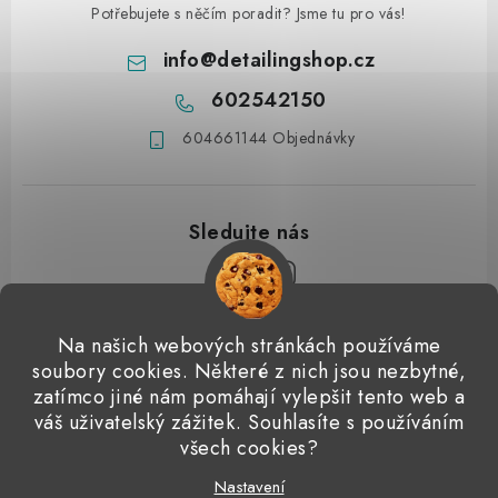
Potřebujete s něčím poradit? Jsme tu pro vás!
info
@
detailingshop.cz
602542150
604661144 Objednávky
Z
Na našich webových stránkách používáme
á
soubory cookies. Některé z nich jsou nezbytné,
Přijímáme online platby
p
zatímco jiné nám pomáhají vylepšit tento web a
váš uživatelský zážitek. Souhlasíte s používáním
a
Detailingclub
Dodo Juice
Gyeon Quartz
ValetPRO
všech cookies?
t
Microfiber Madness
í
Nastavení