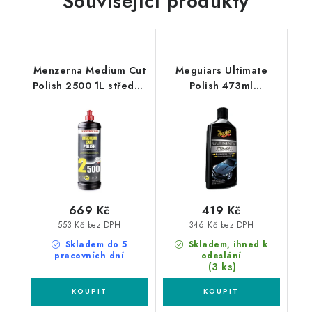
Související produkty
Menzerna Medium Cut
Meguiars Ultimate
Polish 2500 1L středně
Polish 473ml
silná leštící pasta
neabrazivní leštěnka
669 Kč
419 Kč
553 Kč bez DPH
346 Kč bez DPH
Skladem do 5
Skladem, ihned k
pracovních dní
odeslání
(3 ks)