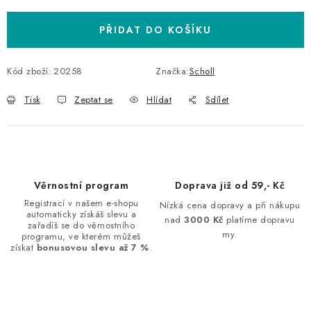
PŘIDAT DO KOŠÍKU
Kód zboží:
20258
Značka:
Scholl
Tisk
Zeptat se
Hlídat
Sdílet
Věrnostní program
Doprava již od 59,- Kč
Registrací v našem e-shopu
Nízká cena dopravy a při nákupu
automaticky získáš slevu a
nad
3000 Kč
platíme dopravu
zařadíš se do věrnostního
my.
programu, ve kterém můžeš
získat
bonusovou slevu až 7 %
.