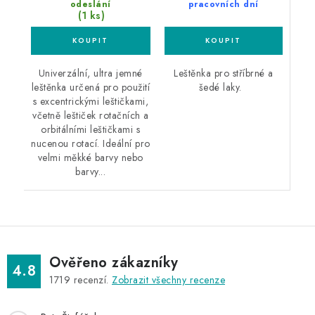
pracovních dní
odeslání
(1 ks)
Leštěnka pro stříbrné a
Univerzální, ultra jemné
šedé laky.
leštěnka určená pro použití
s excentrickými leštičkami,
včetně leštiček rotačních a
orbitálními leštičkami s
nucenou rotací. Ideální pro
velmi měkké barvy nebo
barvy...
Ověřeno zákazníky
4.8
1719
recenzí.
Zobrazit všechny recenze