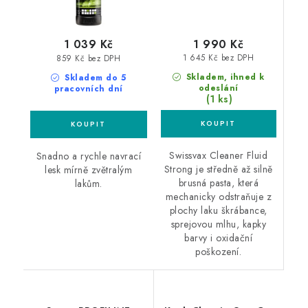
1 990 Kč
1 039 Kč
1 645 Kč bez DPH
859 Kč bez DPH
Skladem, ihned k
Skladem do 5
odeslání
pracovních dní
(1 ks)
Swissvax Cleaner Fluid
Snadno a rychle navrací
Strong je středně až silně
lesk mírně zvětralým
brusná pasta, která
lakům.
mechanicky odstraňuje z
plochy laku škrábance,
sprejovou mlhu, kapky
barvy i oxidační
poškození.