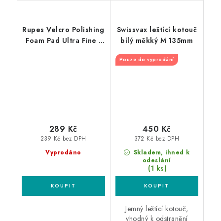
Rupes Velcro Polishing
Swissvax leštící kotouč
Foam Pad Ultra Fine -
bílý měkký M 135mm
Mille 130/140mm
Pouze do vyprodání
leštící kotouč
289 Kč
450 Kč
239 Kč bez DPH
372 Kč bez DPH
Vyprodáno
Skladem, ihned k
odeslání
(1 ks)
Jemný leštící kotouč,
vhodný k odstranění