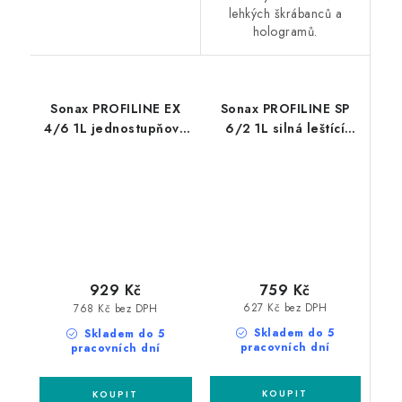
lehkých škrábanců a
hologramů.
Sonax PROFILINE EX
Sonax PROFILINE SP
4/6 1L jednostupňová
6/2 1L silná leštící
leštící pasta
pasta
759 Kč
929 Kč
627 Kč bez DPH
768 Kč bez DPH
Skladem do 5
Skladem do 5
pracovních dní
pracovních dní