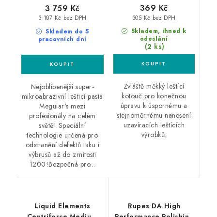
369 Kč
3 759 Kč
305 Kč bez DPH
3 107 Kč bez DPH
Skladem, ihned k
Skladem do 5
odeslání
pracovních dní
(2 ks)
Zvláště měkký leštící
Nejoblíbenější super-
kotouč pro konečnou
mikroabrazivní lešticí pasta
úpravu k úspornému a
Meguiar's mezi
stejnoměrnému nanesení
profesionály na celém
uzavíracích leštících
světě! Speciální
výrobků.
technologie určená pro
odstranění defektů laku i
výbrusů až do zrnitosti
1200!Bezpečná pro...
Liquid Elements
Rupes DA High
Centriforce Medium
Performance Polishing