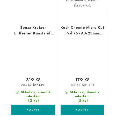
odstranění středních
škrábanců.
Sonax Kratzer
Koch Chemie Micro Cut
Entferner Kunststoff
Pad 76/90x23mm
NanoPro 75ml
leštící kotouč
odstraňovač škrábanců
z plastů
319 Kč
179 Kč
264 Kč bez DPH
148 Kč bez DPH
Skladem, ihned k
Skladem, ihned k
odeslání
odeslání
(2 ks)
(5 ks)