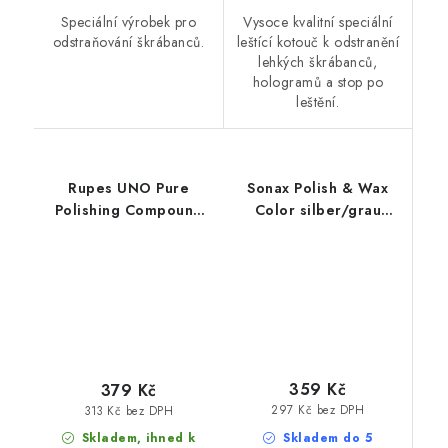
Speciální výrobek pro
Vysoce kvalitní speciální
odstraňování škrábanců.
leštící kotouč k odstranění
lehkých škrábanců,
hologramů a stop po
leštění.
Rupes UNO Pure
Sonax Polish & Wax
Polishing Compound
Color silber/grau
250ml finišovací pasta
500ml leštěnka s
voskem
359 Kč
379 Kč
297 Kč bez DPH
313 Kč bez DPH
Skladem do 5
Skladem, ihned k