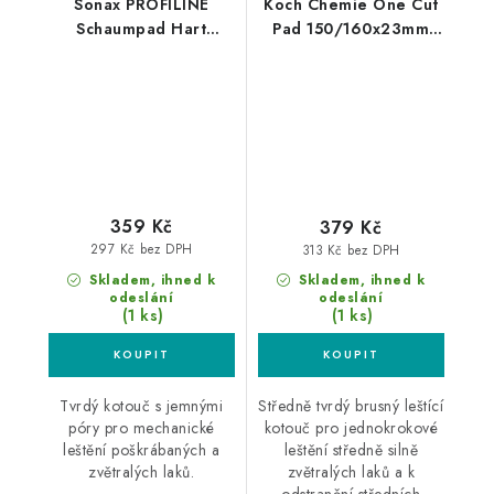
Sonax PROFILINE
Koch Chemie One Cut
Schaumpad Hart
Pad 150/160x23mm
160mm silný leštící
leštící kotouč
kotouč
359 Kč
379 Kč
297 Kč bez DPH
313 Kč bez DPH
Skladem, ihned k
Skladem, ihned k
odeslání
odeslání
(1 ks)
(1 ks)
Tvrdý kotouč s jemnými
Středně tvrdý brusný leštící
póry pro mechanické
kotouč pro jednokrokové
leštění poškrábaných a
leštění středně silně
zvětralých laků.
zvětralých laků a k