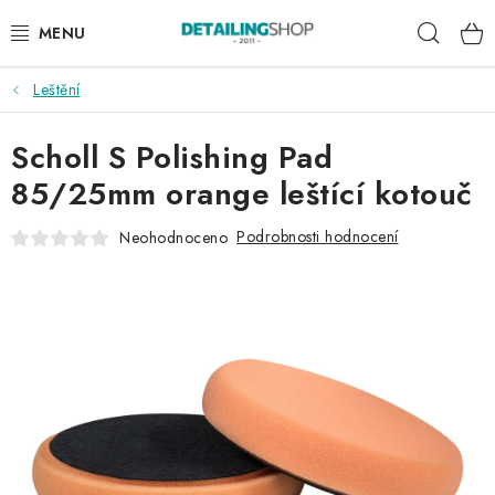
Přejít
Hleda
na
obsah
Leštění
AKCE
Scholl S Polishing Pad
NOVINKY
85/25mm orange leštící kotouč
EXTERIÉR
Podrobnosti hodnocení
Neohodnoceno
INTERIÉR
PŘÍSLUŠENSTVÍ
DÁRKOVÉ SADY A POUKAZY
ČLÁNKY