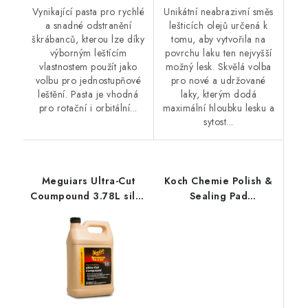
Vynikající pasta pro rychlé
Unikátní neabrazivní směs
a snadné odstranění
lešticích olejů určená k
škrábanců, kterou lze díky
tomu, aby vytvořila na
výborným leštícím
povrchu laku ten nejvyšší
vlastnostem použít jako
možný lesk. Skvělá volba
volbu pro jednostupňové
pro nové a udržované
leštění. Pasta je vhodná
laky, kterým dodá
pro rotační i orbitální...
maximální hloubku lesku a
sytost...
Meguiars Ultra-Cut
Koch Chemie Polish &
Coumpound 3.78L silná
Sealing Pad
leštící pasta
150/160x23mm leštící
kotouč