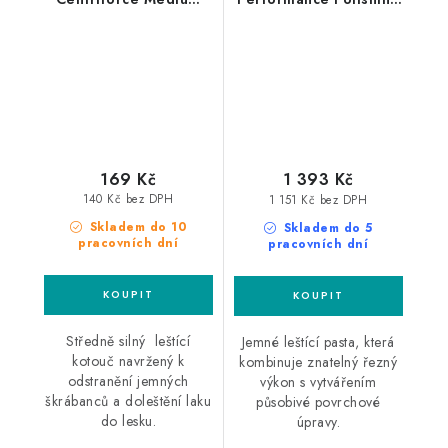
V2 125mm leštící
Compound Fine 1L
kotouč
finišovací pasta
169 Kč
1 393 Kč
140 Kč bez DPH
1 151 Kč bez DPH
Skladem do 10
Skladem do 5
pracovních dní
pracovních dní
Středně silný leštící
Jemné leštící pasta, která
kotouč navržený k
kombinuje znatelný řezný
odstranění jemných
výkon s vytvářením
škrábanců a doleštění laku
působivé povrchové
do lesku.
úpravy.