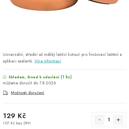
NAŠE SLUŽBY
KONTAKTY
PRODÁVANÉ ZNAČKY
BYDLENÍ
Univerzální, střední až měkký leštící kotouč pro finišovací leštění a
aplikaci sealantů.
Více informací
Věrnostní program
Všeobecné obchodní podmínky
Podmínky ochrany osobních údajů
Mapa serveru
(1 ks)
Skladem, ihned k odeslání
7.8.2026
Možnosti doručení
129 Kč
107 Kč bez DPH
Měrná cena: