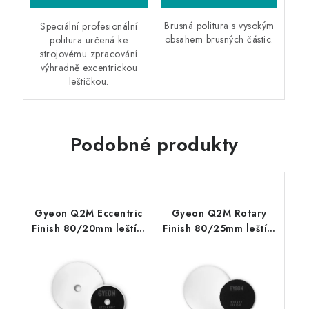
Brusná politura s vysokým
Speciální profesionální
obsahem brusných částic.
politura určená ke
strojovému zpracování
výhradně excentrickou
leštičkou.
Podobné produkty
Gyeon Q2M Eccentric
Gyeon Q2M Rotary
Finish 80/20mm leštící
Finish 80/25mm leštící
kotouč
kotouč