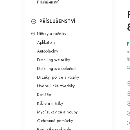
Příslušenství
PŘÍSLUŠENSTVÍ
Utěrky a ručníky
Aplikátory
F
Autoplachty
n
h
Detailingové tašky
r
Detailingové oblečení
Držáky, police a vozíky
Hydraulické zvedáky
Kartáče
Kýble a mřížky
Mycí rukavice a houby
Ochranné pomůcky
Podložky pod kola