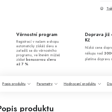
Tis
Věrnostní program
Doprava již 
Kč
Registrací v našem e-shopu
automaticky získáš slevu a
Nízká cena dopra
zařadíš se do věrnostního
nákupu nad
300
programu, ve kterém můžeš
platíme dopravu 
získat
bonusovou slevu
až 7 %
.
Popis produktu
Parametry
Hodnocení produktu
Di
Popis produktu