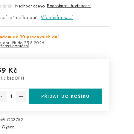
Podrobnosti hodnocení
Neohodnoceno
vací leštící kotouč.
Více informací
adem do 10 pracovních dní
25.8.2026
žnosti doručení
59 Kč
 Kč bez DPH
rná cena:
PŘIDAT DO KOŠÍKU
ží:
G33752
:
Gyeon