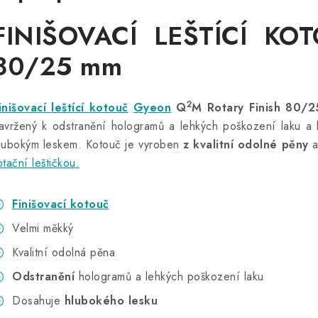
FINIŠOVACÍ LEŠTÍCÍ K
80/25 mm
2
inišovací leštící kotouč
Gyeon
Q
M Rotary Finish 80/
avržený k odstranění hologramů a lehkých poškození laku a 
lubokým leskem. Kotouč je vyroben
z kvalitní odolné pěny
a
otační leštičkou.
Finišovací kotouč
Velmi měkký
Kvalitní odolná pěna
Odstranění
hologramů a lehkých poškození laku
Dosahuje
hlubokého lesku