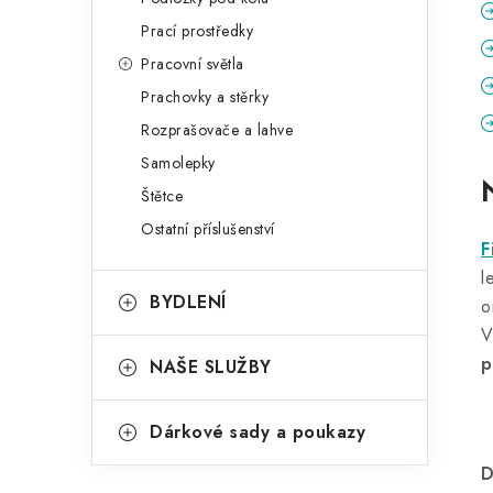
Prací prostředky
Pracovní světla
Prachovky a stěrky
Rozprašovače a lahve
Samolepky
Štětce
Ostatní příslušenství
F
l
BYDLENÍ
o
V
p
NAŠE SLUŽBY
Dárkové sady a poukazy
D