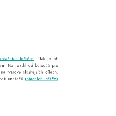
y
rotačních leštiček
. Tlak je při
ru
. Na rozdíl od kotoučů pro
na tvarově složitějších dílech.
kosti unašečů
rotačních leštiček