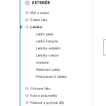
g
EXTERIÉR
r
o
Mytí a sušení
a
r
Čištění laku
n
i
Leštění
e
n
Leštící pasty
í
Leštící kotouče
Leštičky orbitální
p
Leštičky rotační
a
Unašeče
n
Maskovací pásky
Příslušenství k leštění
e
l
Ochrana laku
Kola a pneumatiky
Plastové a pryžové díly