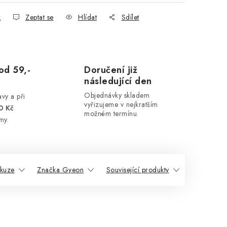
k
Zeptat se
Hlídat
Sdílet
od 59,-
Doručení již
následující den
Objednávky skladem
vy a při
vyřizujeme v nejkratším
0 Kč
možném termínu.
my.
skuze
Značka Gyeon
Související produkty
Podobné p