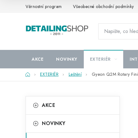
Přejít
Věrnostní program
Všeobecné obchodní podmínky
na
obsah
AKCE
NOVINKY
EXTERIÉR
INT
Domů
EXTERIÉR
Leštění
Gyeon Q2M Rotary Fini
P
K
Přeskočit
AKCE
kategorie
a
o
t
s
NOVINKY
e
t