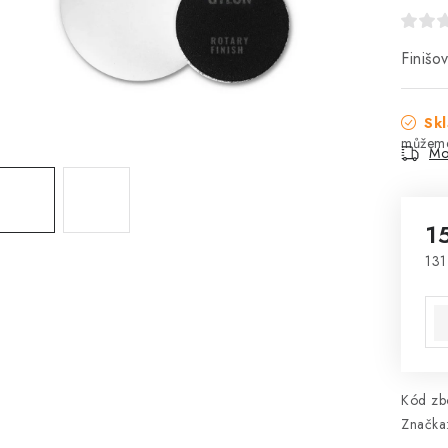
Finišo
Skl
Mo
1
131
Mě
Kód zbo
Značka