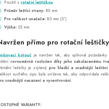
Použití s
rotační leštičkou
Průměr leštící strany:
80 mm
Pro velikost unašeče:
80 mm (3″)
Výška:
25 mm
Navržen přímo pro rotační leštičky
inišovací kotouč
je navržen tak, aby splňoval požadavk
eštění
rovnoměrně rozložen díky jeho zakulacenému tva
rbitální leštičky je zvýšený
pro hladší a snadnější leštění
elikost suchého zipu byla snížena tak, aby odpovídala veli
ro snadnější nasazení a vycentrování.
OSTUPNÉ VARIANTY: