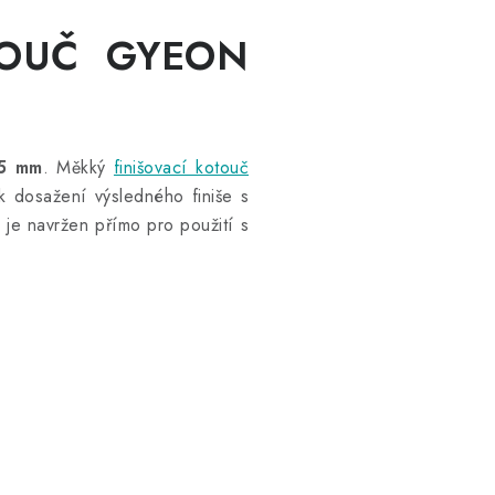
OTOUČ GYEON
25 mm
. Měkký
finišovací kotouč
k dosažení výsledného finiše s
 je navržen přímo pro použití s