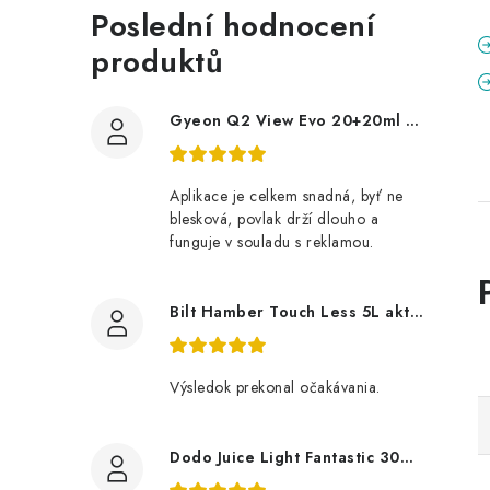
Poslední hodnocení
produktů
Gyeon Q2 View Evo 20+20ml nanopovlak na okna
Aplikace je celkem snadná, byť ne
blesková, povlak drží dlouho a
funguje v souladu s reklamou.
Bilt Hamber Touch Less 5L aktivní pěna
Výsledok prekonal očakávania.
Dodo Juice Light Fantastic 30ml měkký vosk