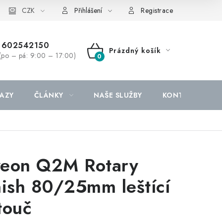
CZK
Přihlášení
Registrace
602542150
Prázdný košík
(po – pá: 9:00 – 17:00)
NÁKUPNÍ
KOŠÍK
AZY
ČLÁNKY
NAŠE SLUŽBY
KONTAKTY
eon Q2M Rotary
nish 80/25mm leštící
touč