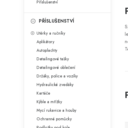
Příslušenství
PŘÍSLUŠENSTVÍ
S
Utěrky a ručníky
l
n
Aplikátory
T
Autoplachty
Detailingové tašky
Detailingové oblečení
Držáky, police a vozíky
Hydraulické zvedáky
Kartáče
Kýble a mřížky
Mycí rukavice a houby
Ochranné pomůcky
Podložky pod kola