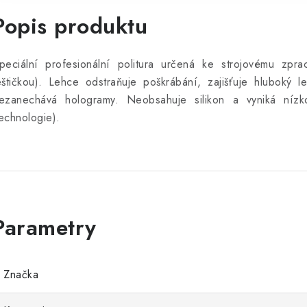
Popis produktu
peciální profesionální politura určená ke strojovému zpra
eštičkou). Lehce odstraňuje poškrábání, zajišťuje hluboký le
ezanechává hologramy. Neobsahuje silikon a vyniká nízk
echnologie).
Značka