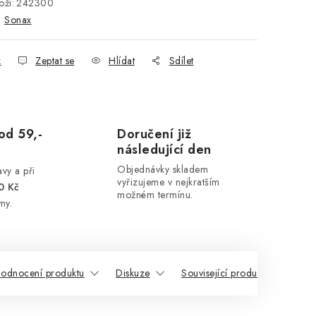
ží:
242300
:
Sonax
k
Zeptat se
Hlídat
Sdílet
od 59,-
Doručení již
následující den
Objednávky skladem
vy a při
vyřizujeme v nejkratším
0 Kč
možném termínu.
my.
odnocení produktu
Diskuze
Související produkty
Pod