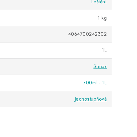
Leštění
1 kg
4064700242302
1L
Sonax
700ml - 1L
Jednostupňová