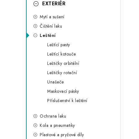
g
EXTERIÉR
r
o
Mytí a sušení
a
r
Čištění laku
n
i
Leštění
e
n
Leštící pasty
í
Leštící kotouče
Leštičky orbitální
p
Leštičky rotační
a
Unašeče
n
Maskovací pásky
Příslušenství k leštění
e
l
Ochrana laku
Kola a pneumatiky
Plastové a pryžové díly