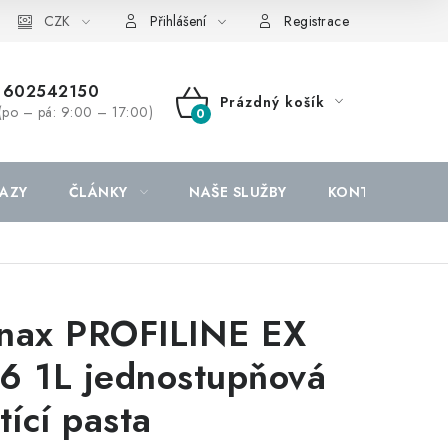
CZK
Přihlášení
Registrace
602542150
Prázdný košík
(po – pá: 9:00 – 17:00)
NÁKUPNÍ
KOŠÍK
AZY
ČLÁNKY
NAŠE SLUŽBY
KONTAKTY
nax PROFILINE EX
6 1L jednostupňová
tící pasta