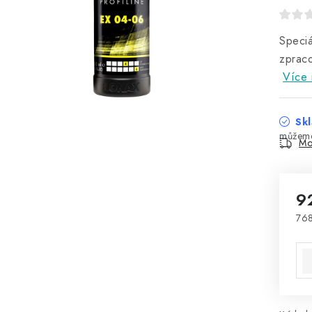
Speciá
zpra
Více 
Skl
Mo
9
768
Mě