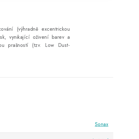
cování (výhradně excentrickou
sk, vynikající oživení barev a
ou prašností (tzv. Low Dust-
Sonax