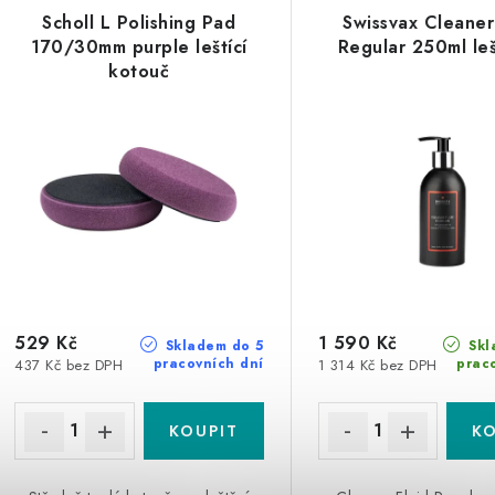
Scholl L Polishing Pad
Swissvax Cleaner
170/30mm purple leštící
Regular 250ml le
kotouč
529 Kč
1 590 Kč
Skladem do 5
Skl
pracovních dní
prac
437 Kč bez DPH
1 314 Kč bez DPH