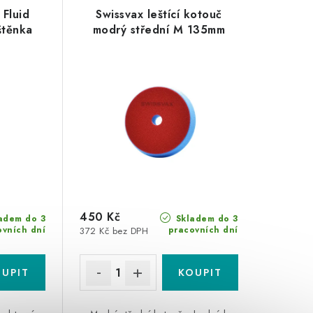
 Fluid
Swissvax leštící kotouč
štěnka
modrý střední M 135mm
450 Kč
adem do 3
Skladem do 3
ovních dní
pracovních dní
372 Kč bez DPH