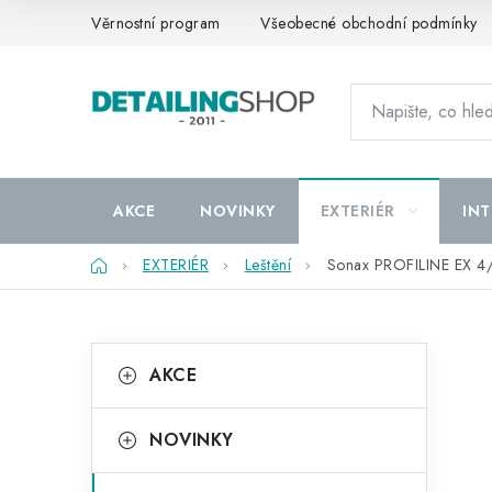
Přejít
Věrnostní program
Všeobecné obchodní podmínky
na
obsah
AKCE
NOVINKY
EXTERIÉR
INT
Domů
EXTERIÉR
Leštění
Sonax PROFILINE EX 4/6
P
K
Přeskočit
AKCE
kategorie
a
o
t
s
NOVINKY
e
t