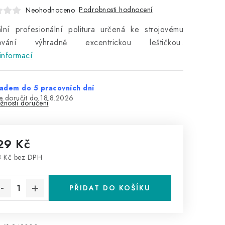
Podrobnosti hodnocení
Neohodnoceno
lní profesionální politura určená ke strojovému
cování výhradně excentrickou leštičkou.
informací
adem do 5 pracovních dní
18.8.2026
žnosti doručení
29 Kč
 Kč bez DPH
rná cena:
PŘIDAT DO KOŠÍKU