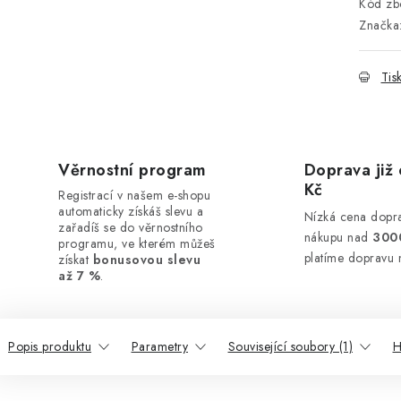
Kód zbo
Značka
Tis
Věrnostní program
Doprava již 
Kč
Registrací v našem e-shopu
automaticky získáš slevu a
Nízká cena dopra
zařadíš se do věrnostního
nákupu nad
300
programu, ve kterém můžeš
platíme dopravu 
získat
bonusovou slevu
až 7 %
.
Popis produktu
Parametry
Související soubory (1)
H