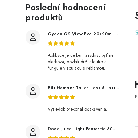
Poslední hodnocení
produktů
Gyeon Q2 View Evo 20+20ml nanopovlak na okna
Aplikace je celkem snadná, byť ne
blesková, povlak drží dlouho a
funguje v souladu s reklamou.
Bilt Hamber Touch Less 5L aktivní pěna
B
Výsledok prekonal očakávania.
Dodo Juice Light Fantastic 30ml měkký vosk