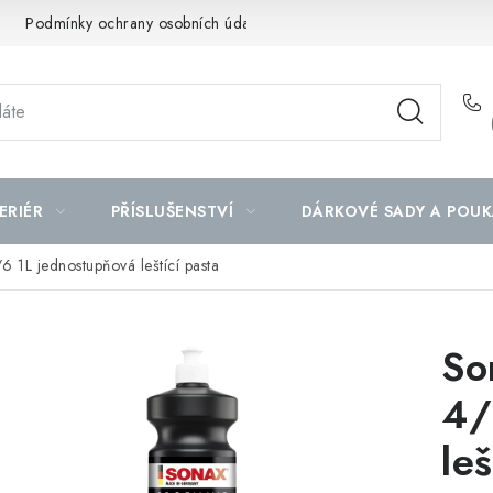
Podmínky ochrany osobních údajů
Mapa serveru
ERIÉR
PŘÍSLUŠENSTVÍ
DÁRKOVÉ SADY A POUK
 1L jednostupňová leštící pasta
So
4/
leš