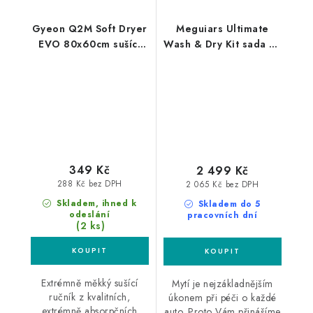
Gyeon Q2M Soft Dryer
Meguiars Ultimate
EVO 80x60cm sušící
Wash & Dry Kit sada na
ručník
mytí a sušení auta
349 Kč
2 499 Kč
288 Kč bez DPH
2 065 Kč bez DPH
Skladem, ihned k
Skladem do 5
odeslání
pracovních dní
(2 ks)
Extrémně měkký sušící
Mytí je nejzákladnějším
ručník z kvalitních,
úkonem při péči o každé
extrémně absorpčních
auto. Proto Vám přinášíme