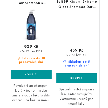
Soft99 Kiwami Extreme
autošampon s
Gloss Shampoo Dark
křemičitým sealantem
750ml lesk
zintenzivňující
autošampon
939 Kč
459 Kč
776 Kč bez DPH
379 Kč bez DPH
Skladem do 10
Skladem do 5
pracovních dní
pracovních dní
Revoluční autošampon,
Speciální autošampon s
který v jednom kroku
lesk zintenzivňujícími
umyje a dodá laku kvalitní
vlastnostmi určený pro
ochranu na bázi křemíku.
tmavé laky.