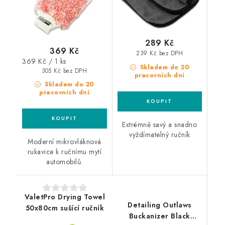
289 Kč
369 Kč
239 Kč bez DPH
Měrná
369 Kč / 1 ks
Skladem do 20
cena:
305 Kč bez DPH
pracovních dní
Skladem do 20
pracovních dní
Extrémně savý a snadno
vyždímatelný ručník
Moderní mikrovláknová
rukavice k ručnímu mytí
automobilů.
ValetPro Drying Towel
Detailing Outlaws
50x80cm sušící ručník
Buckanizer Black