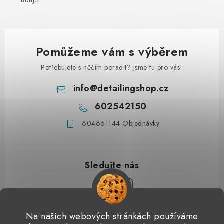
údajů
.
Pomůžeme vám s výběrem
Potřebujete s něčím poradit? Jsme tu pro vás!
info
@
detailingshop.cz
602542150
604661144 Objednávky
Z
Na našich webových stránkách používáme