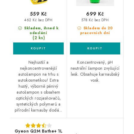
559 Kč
699 Kč
462 Kč bez DPH
578 Kč bez DPH
Skladem, ihned k
Skladem do 20
odeslání
pracovních dní
(2 ks)
Nejhustší a
Koncentrovaný, pH
nejkoncentrovanější
neutrální šampon zvyšující
autošampon na trhu s
lesk. Obsahuje karnaubský
autokosmetikou! Extra
vosk.
hustý, výborně pěnivý
autošampon s obsahem
optických rozjasňovačů,
syntetických polymerů a
přírodní karnauby dodá...
Gyeon Q2M Bathe+ 1L