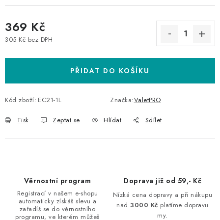
369 Kč
305 Kč bez DPH
Měrná cena:
PŘIDAT DO KOŠÍKU
Kód zboží:
EC21-1L
Značka:
ValetPRO
Tisk
Zeptat se
Hlídat
Sdílet
Věrnostní program
Doprava již od 59,- Kč
Registrací v našem e-shopu
Nízká cena dopravy a při nákupu
automaticky získáš slevu a
nad
3000 Kč
platíme dopravu
zařadíš se do věrnostního
my.
programu, ve kterém můžeš