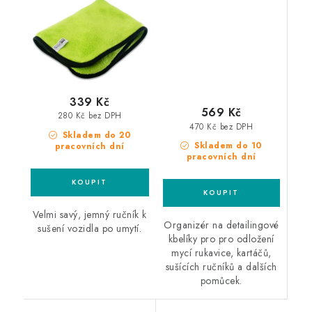
organizér na mycí
potřeby černý
339 Kč
569 Kč
280 Kč bez DPH
470 Kč bez DPH
Skladem do 20
Skladem do 10
pracovních dní
pracovních dní
Velmi savý, jemný ručník k
Organizér na detailingové
sušení vozidla po umytí.
kbelíky pro pro odložení
mycí rukavice, kartáčů,
sušících ručníků a dalších
pomůcek.