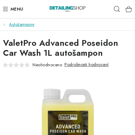
Přejít
Hleda
na
obsah
Autošampony
AKCE
ValetPro Advanced Poseidon
NOVINKY
Car Wash 1L autošampon
EXTERIÉR
Podrobnosti hodnocení
Neohodnoceno
INTERIÉR
PŘÍSLUŠENSTVÍ
DÁRKOVÉ SADY A POUKAZY
ČLÁNKY