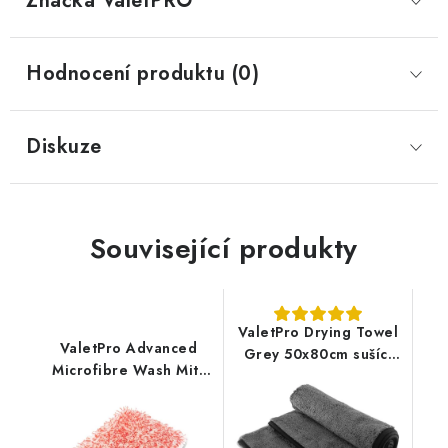
Značka
 ValetPRO
Hodnocení produktu (0)
Diskuze
Související produkty
ValetPro Drying Towel
ValetPro Advanced
Grey 50x80cm sušící
Microfibre Wash Mitt
ručník
mycí rukavice