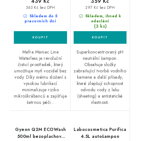
439 Kč
359 Kč
363 Kč bez DPH
297 Kč bez DPH
Skladem do 5
Skladem, ihned k
pracovních dní
odeslání
(3 ks)
Mafra Maniac Line
Superkoncentrovaný pH
Waterless je revoluční
neutrální šampon.
čisticí prostředek, který
Obsahuje složky
umožňuje mytí vozidel bez
zabraňující tvorbě vodního
vody. Díky svému složení s
kamene a další přísady,
vysokou lubrikací
které zlepšují schopnost
minimalizuje riziko
odvodu vody z laku
mikroškrábanců a zajišťuje
(sheeting) a antistatické
šetrnou péči...
vlastnosti.
Gyeon Q2M ECOWash
Labocosmetica Purifica
500ml bezoplachový
4.5L autošampon