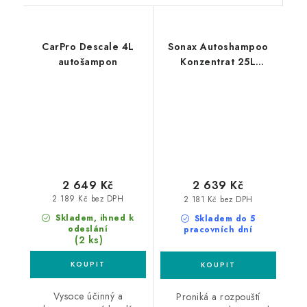
CarPro Descale 4L
Sonax Autoshampoo
autošampon
Konzentrat 25L
autošampon
2 649 Kč
2 639 Kč
2 189 Kč bez DPH
2 181 Kč bez DPH
Skladem, ihned k
Skladem do 5
odeslání
pracovních dní
(2 ks)
Vysoce účinný a
Proniká a rozpouští