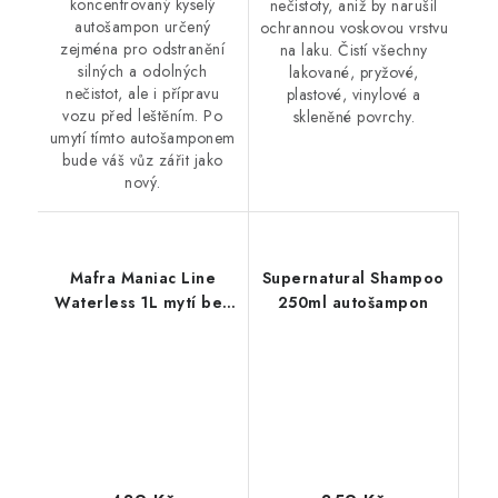
koncentrovaný kyselý
nečistoty, aniž by narušil
autošampon určený
ochrannou voskovou vrstvu
zejména pro odstranění
na laku. Čistí všechny
silných a odolných
lakované, pryžové,
nečistot, ale i přípravu
plastové, vinylové a
vozu před leštěním. Po
skleněné povrchy.
umytí tímto autošamponem
bude váš vůz zářit jako
nový.
Mafra Maniac Line
Supernatural Shampoo
Waterless 1L mytí bez
250ml autošampon
vody