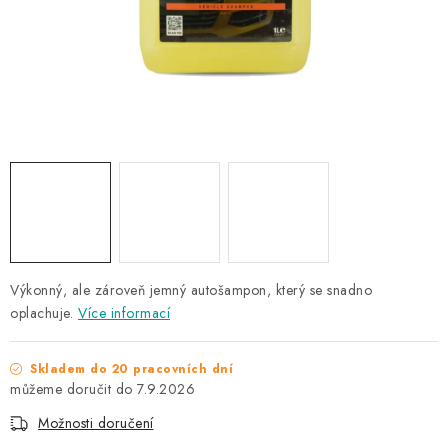
NAŠE SLUŽBY
KONTAKTY
PRODÁVANÉ ZNAČKY
BYDLENÍ
Věrnostní program
Všeobecné obchodní podmínky
Podmínky ochrany osobních údajů
Mapa serveru
Výkonný, ale zároveň jemný autošampon, který se snadno
oplachuje.
Více informací
Skladem do 20 pracovních dní
7.9.2026
Možnosti doručení