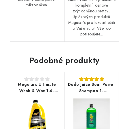
mikrovláken.
kompletní, cenově
zvýhodněnou sestavu
špičkových produktů
Meguiar's pro luxusní péči
o Vaše auto! Vše, co
potřebujete...
Podobné produkty
Meguiars Ultimate
Dodo Juice Sour Power
Wash & Wax 1.4L
Shampoo 1L
autošampon s voskem
autošampon s voskem