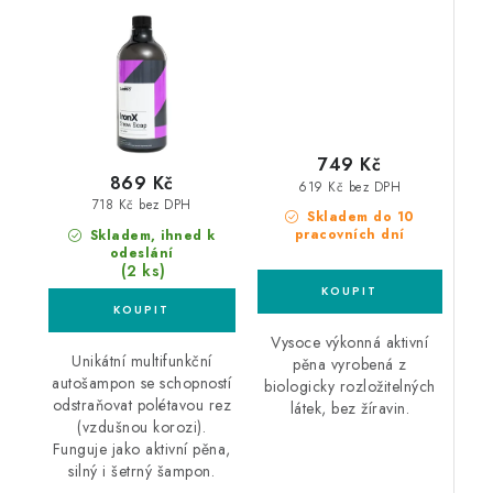
749 Kč
869 Kč
619 Kč bez DPH
718 Kč bez DPH
Skladem do 10
pracovních dní
Skladem, ihned k
odeslání
(2 ks)
Vysoce výkonná aktivní
Unikátní multifunkční
pěna vyrobená z
autošampon se schopností
biologicky rozložitelných
odstraňovat polétavou rez
látek, bez žíravin.
(vzdušnou korozi).
Funguje jako aktivní pěna,
silný i šetrný šampon.