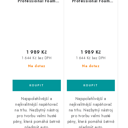
Professional Foam
Professional Foam
Lance Bosch
Lance Karcher HD
profesionální
profesionální
napěňovač
napěňovač
1 989 Kč
1 989 Kč
1 644 Kč bez DPH
1 644 Kč bez DPH
Na dotaz
Na dotaz
Nejspolehlivější a
Nejspolehlivější a
nejkvalitnější napěňovač
nejkvalitnější napěňovač
na trhu. Nezbytný nástroj
na trhu. Nezbytný nástroj
pro tvorbu velmi husté
pro tvorbu velmi husté
pěny, která pomáhá šetrně
pěny, která pomáhá šetrně
předmýt auto.
předmýt auto.