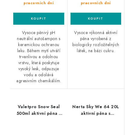
pracovních dní
pracovních dní
Vysoce pěnivý pH
Vysoce výkonná aktivní
neutrální autošampon s
pěna vyrobená z
keramickou ochranou
biologicky rozložitelných
laku. Během mytí utváří
látek, na bázi cukru.
trvanlivou a odolnou
vrstvu, která poskytuje
vysoký lesk, odpuzuje
vodu a odolává
agresivním chemikáliím.
Valetpro Snow Seal
Nerta Sky We 64 20L
500ml aktivní pěna s
aktivní pěna s
voskem
nanoochranou