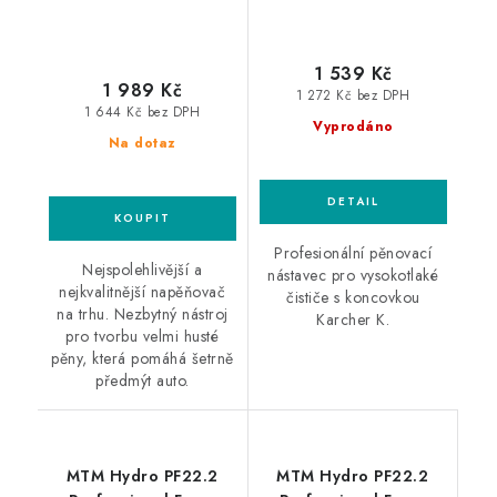
1 539 Kč
1 989 Kč
1 272 Kč bez DPH
1 644 Kč bez DPH
Vyprodáno
Na dotaz
Profesionální pěnovací
Nejspolehlivější a
nástavec pro vysokotlaké
nejkvalitnější napěňovač
čističe s koncovkou
na trhu. Nezbytný nástroj
Karcher K.
pro tvorbu velmi husté
pěny, která pomáhá šetrně
předmýt auto.
MTM Hydro PF22.2
MTM Hydro PF22.2