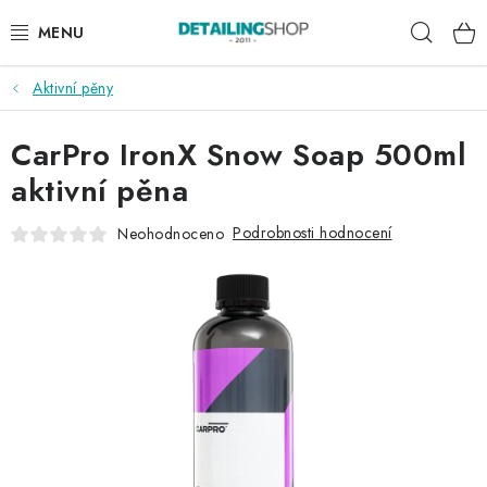
Přejít
Hleda
na
obsah
Aktivní pěny
AKCE
CarPro IronX Snow Soap 500ml
NOVINKY
aktivní pěna
EXTERIÉR
Podrobnosti hodnocení
Neohodnoceno
INTERIÉR
PŘÍSLUŠENSTVÍ
DÁRKOVÉ SADY A POUKAZY
ČLÁNKY