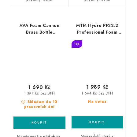
AVA Foam Cannon
MTM Hydro PF22.2
Brass Bottle
Professional Foam
profesionální
Lance Karcher K
Tip
napěňovač
profesionální
napěňovač
1 989 Kč
1 690 Kč
1 644 Kč bez DPH
1 397 Kč bez DPH
Na dotaz
Skladem do 10
pracovních dní
Nejspolehlivější a
Napěnovač s nádobou,