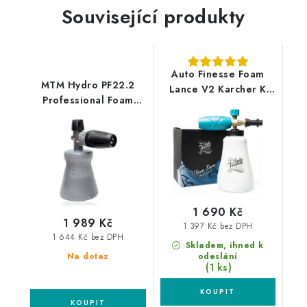
Související produkty
Auto Finesse Foam
MTM Hydro PF22.2
Lance V2 Karcher K
Professional Foam
profesionální
Lance Nilfisk Alto
napěňovač
profesionální
napěňovač
1 690 Kč
1 989 Kč
1 397 Kč bez DPH
1 644 Kč bez DPH
Skladem, ihned k
Na dotaz
odeslání
(1 ks)