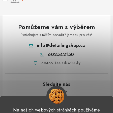
údajů
.
Pomůžeme vám s výběrem
Potřebujete s něčím poradit? Jsme tu pro vás!
info
@
detailingshop.cz
602542150
604661144 Objednávky
Z
Na našich webových stránkách používáme