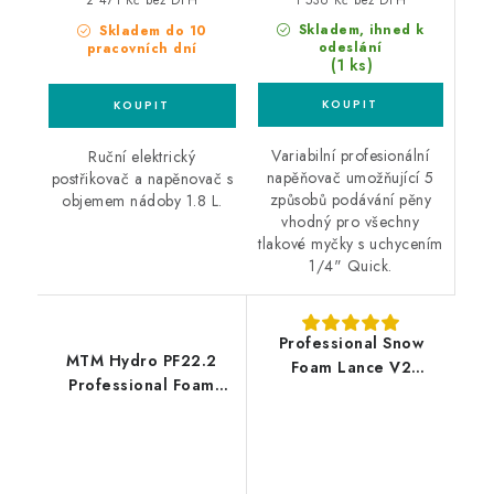
2 471 Kč bez DPH
Skladem, ihned k
Skladem do 10
odeslání
pracovních dní
(1 ks)
Variabilní profesionální
Ruční elektrický
napěňovač umožňující 5
postřikovač a napěnovač s
způsobů podávání pěny
objemem nádoby 1.8 L.
vhodný pro všechny
tlakové myčky s uchycením
1/4" Quick.
Professional Snow
MTM Hydro PF22.2
Foam Lance V2
Professional Foam
Karcher K
Lance M22
profesionální
profesionální
napěňovač
napěňovač