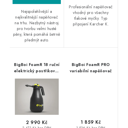
Profesionální napěňovač
Nejspolehlivější a
vhodný pro všechny
nejkvalitnější napěňovač
tlakové myčky. Typ
na trhu. Nezbytný nástroj
připojení Karcher K.
pro tvorbu velmi husté
pěny, která pomáhá šetrně
předmýt auto.
BigBoi FoamR 18 ruční
BigBoi FoamR PRO
elektrický postřikovač
variabilní napěňovač
a napěnovač
1 859 Kč
2 990 Kč
1 536 Kč bez DPH