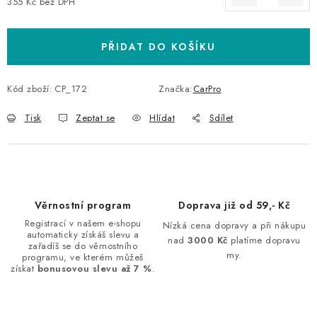
355 Kč bez DPH
Měrná cena:
PŘIDAT DO KOŠÍKU
Kód zboží:
CP_172
Značka:
CarPro
Tisk
Zeptat se
Hlídat
Sdílet
Věrnostní program
Doprava již od 59,- Kč
Registrací v našem e-shopu
Nízká cena dopravy a při nákupu
automaticky získáš slevu a
nad
3000 Kč
platíme dopravu
zařadíš se do věrnostního
my.
programu, ve kterém můžeš
získat
bonusovou slevu až 7 %
.