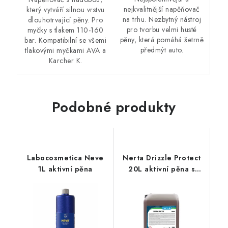
nejkvalitnější napěňovač
který vytváří silnou vrstvu
na trhu. Nezbytný nástroj
dlouhotrvající pěny. Pro
pro tvorbu velmi husté
myčky s tlakem 110-160
pěny, která pomáhá šetrně
bar. Kompatibilní se všemi
předmýt auto.
tlakovými myčkami AVA a
Karcher K.
Podobné produkty
Labocosmetica Neve
Nerta Drizzle Protect
1L aktivní pěna
20L aktivní pěna s
voskem