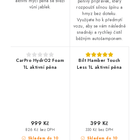
aktivní mycí pěna se svěží
pěnivý přípravek, který
vůní jablek.
rozpouští silnou špínu a
hmyz bez doteku.
Využijete ho k předmytí
vozu, aby se vám následně
snadněji a rychleji čistil
běžným autošamponem.
CarPro HydrO2 Foam
Bilt Hamber Touch
1L aktivní pěna
Less 1L aktivní pěna
999 Kč
399 Kč
826 Kč bez DPH
330 Kč bez DPH
Skladem do 10
Skladem do 10