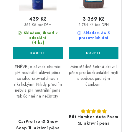
439 Kč
3 369 Kč
363 Kč bez DPH
2 784 Kč bez DPH
Skladem, ihned k
Skladem do 5
odeslání
pracovních dní
(4 ks)
#NÈVE je zázrak chemie:
Mimořádně šetrná aktivní
pH neutrální aktivní pěna
pěna pro bezkontaktní mytí
se silou srovnatelnou s
s vodoodpudivým
alkalickými! Nikdy předtím
účinkem.
nebyla pH neutrální pěna
tak účinná na nečistoty.
Bilt Hamber Auto Foam
CarPro IronX Snow
5L aktivní pěna
Soap 1L aktivní pěna