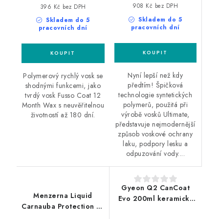
908 Kč bez DPH
396 Kč bez DPH
Skladem do 5
Skladem do 5
pracovních dní
pracovních dní
Nyní lepší než kdy
Polymerový rychlý vosk se
předtím! Špičková
shodnými funkcemi, jako
technologie syntetických
tvrdý vosk Fusso Coat 12
polymerů, použitá při
Month Wax s neuvěřitelnou
výrobě vosků Ultimate,
životností až 180 dní.
představuje nejmodernější
způsob voskové ochrany
laku, podpory lesku a
odpuzování vody....
Gyeon Q2 CanCoat
Menzerna Liquid
Evo 200ml keramický
Carnauba Protection 1L
povlak ve spreji
tekutý vosk