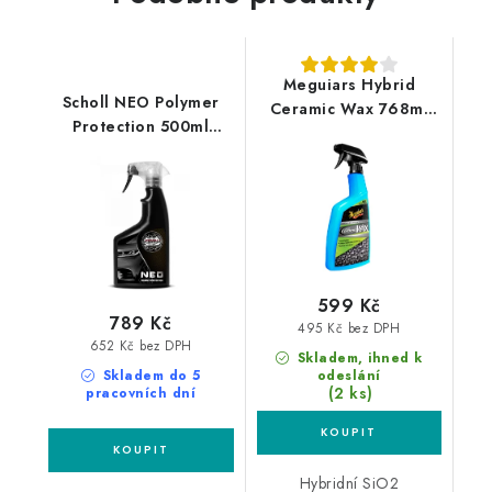
Meguiars Hybrid
Scholl NEO Polymer
Ceramic Wax 768ml
Protection 500ml
hybridní keramický
sealant ve spreji
vosk
599 Kč
789 Kč
495 Kč bez DPH
652 Kč bez DPH
Skladem, ihned k
Skladem do 5
odeslání
(2 ks)
pracovních dní
Hybridní SiO2