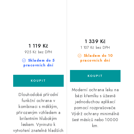
1 339 Kč
1 119 Kč
1 107 Kč bez DPH
925 Kč bez DPH
Skladem do 10
Skladem do 5
pracovních dní
pracovních dní
Moderní ochrana laku na
Dlouhodobá přírodní
bázi křemíku s úžasně
funkční ochrana v
jednoduchou aplikací
kombinaci s měkkým,
pomocí rozprašovače.
přirozeným vzhledem a
Výdrž ochrany minimálně
brilantním hlubokým
šest měsíců nebo 10000
leskem. Vyvinuto k
km.
vytvoření znatelně hladších