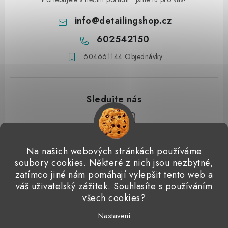
info
@
detailingshop.cz
602542150
604661144 Objednávky
Z
Na našich webových stránkách používáme
á
soubory cookies. Některé z nich jsou nezbytné,
Přijímáme online platby
p
zatímco jiné nám pomáhají vylepšit tento web a
váš uživatelský zážitek. Souhlasíte s používáním
a
Detailingclub
Dodo Juice
Gyeon Quartz
ValetPRO
všech cookies?
t
Microfiber Madness
í
Nastavení