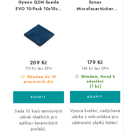
Gyeon Q2M Suede
Sonax
EVO 10-Pack 10x10cm
Microfasertücher
semišové utěrky 10ks
Aussen 40x40cm 2ks
mikrovláknová utěrka
179 Kč
209 Kč
148 Kč bez DPH
173 Kč bez DPH
Skladem, ihned k
Skladem do 10
odeslání
pracovních dní
(1 ks)
Vysoce kvalitní, nadýchaná
Sada 10 kusů semišových
utěrka z mikrovlákna pro
utěrek ideálních pro
odstranění zbytků leštění.
aplikaci keramických
povlaků.