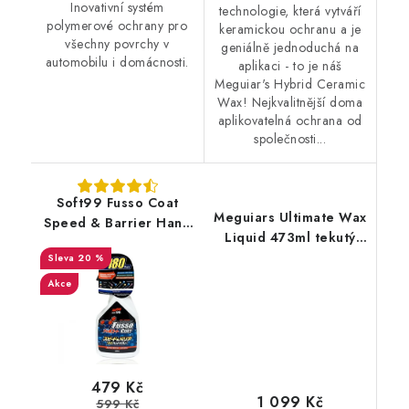
Inovativní systém
technologie, která vytváří
polymerové ochrany pro
keramickou ochranu a je
všechny povrchy v
geniálně jednoduchá na
automobilu i domácnosti.
aplikaci - to je náš
Meguiar's Hybrid Ceramic
Wax! Nejkvalitnější doma
aplikovatelná ochrana od
společnosti...
Soft99 Fusso Coat
Meguiars Ultimate Wax
Speed & Barrier Hand
Liquid 473ml tekutý
Spray Up to 180 days
vosk
20 %
400ml rychlý vosk
Akce
479 Kč
1 099 Kč
599 Kč