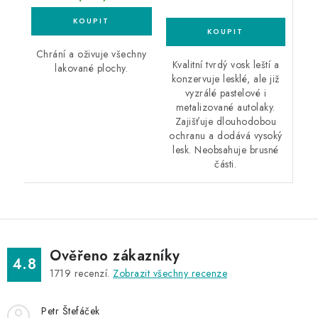
Chrání a oživuje všechny
Kvalitní tvrdý vosk leští a
lakované plochy.
konzervuje lesklé, ale již
vyzrálé pastelové i
metalizované autolaky.
Zajišťuje dlouhodobou
ochranu a dodává vysoký
lesk. Neobsahuje brusné
části.
Ověřeno zákazníky
4.8
1719
recenzí.
Zobrazit všechny recenze
Petr Štefáček