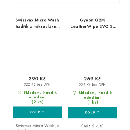
Swissvax Micro Wash
Gyeon Q2M
hadřík z mikrovlákna
LeatherWipe EVO 2-
žlutý
Pack 40x40cm utěrky
na kůži
390 Kč
269 Kč
322 Kč bez DPH
222 Kč bez DPH
Skladem, ihned k
Skladem, ihned k
odeslání
odeslání
(2 ks)
(1 ks)
Swissvax Micro Wash je
Sada 2 kusů