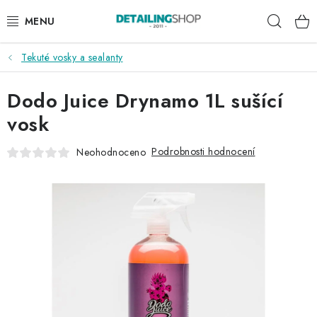
Přejít
Hleda
na
obsah
Tekuté vosky a sealanty
AKCE
Dodo Juice Drynamo 1L sušící
NOVINKY
vosk
EXTERIÉR
Podrobnosti hodnocení
Neohodnoceno
INTERIÉR
PŘÍSLUŠENSTVÍ
DÁRKOVÉ SADY A POUKAZY
ČLÁNKY