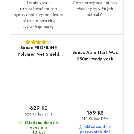
Tekutý vosk s
Polymerový sealant pro
rozprašovačem pro
všechny typy čirých
hydrofobní a vysoce lesklé
autolaků.
lakované povrchy,
zvýrazňuje barvy.
Sonax PROFILINE
Sonax Auto Hart Wax
Polymer Net Shield
250ml tvrdý vosk
340ml polymerový
sealant
629 Kč
169 Kč
520 Kč bez DPH
140 Kč bez DPH
Skladem, ihned k
Skladem do 5
odeslání
(3 ks)
pracovních dní