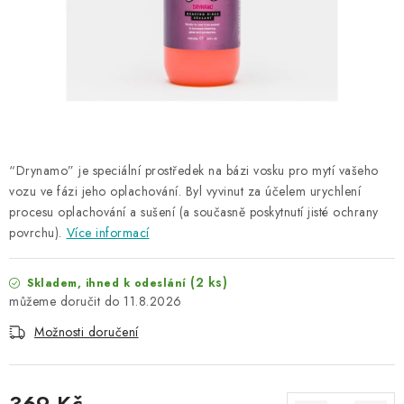
NAŠE SLUŽBY
KONTAKTY
PRODÁVANÉ ZNAČKY
BYDLENÍ
“Drynamo” je speciální prostředek na bázi vosku pro mytí vašeho
vozu ve fázi jeho oplachování. Byl vyvinut za účelem urychlení
Věrnostní program
Všeobecné obchodní podmínky
procesu oplachování a sušení (a současně poskytnutí jisté ochrany
Podmínky ochrany osobních údajů
Mapa serveru
povrchu).
Více informací
(2 ks)
Skladem, ihned k odeslání
11.8.2026
Možnosti doručení
369 Kč