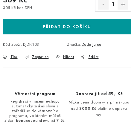
305 Kč bez DPH
Měrná cena:
PŘIDAT DO KOŠÍKU
Kód zboží:
DJDN10S
Značka:
Dodo Juice
Tisk
Zeptat se
Hlídat
Sdílet
Věrnostní program
Doprava již od 59,- Kč
Registrací v našem e-shopu
Nízká cena dopravy a při nákupu
automaticky získáš slevu a
nad
3000 Kč
platíme dopravu
zařadíš se do věrnostního
my.
programu, ve kterém můžeš
získat
bonusovou slevu až 7 %
.