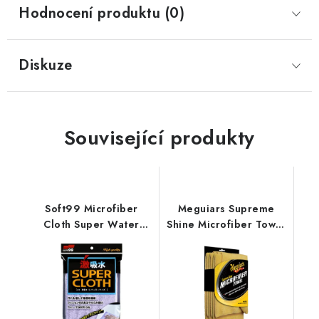
Hodnocení produktu (0)
Diskuze
Související produkty
Soft99 Microfiber
Meguiars Supreme
Cloth Super Water
Shine Microfiber Towel
Absorbent Regular
60x40cm 3ks
Size 50x30cm sušící
mikrovláknová utěrka
utěrka