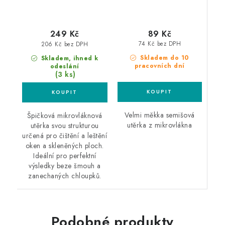
89 Kč
249 Kč
74 Kč bez DPH
206 Kč bez DPH
Skladem do 10
Skladem, ihned k
pracovních dní
odeslání
(3 ks)
Velmi měkka semišová
Špičková mikrovláknová
utěrka z mikrovlákna
utěrka svou strukturou
určená pro čištění a leštění
oken a skleněných ploch.
Ideální pro perfektní
výsledky beze šmouh a
zanechaných chloupků.
Podobné produkty