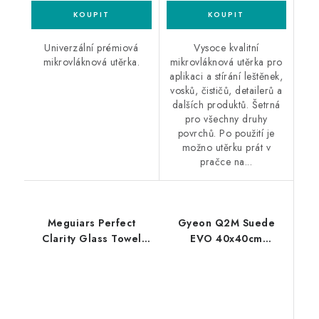
Univerzální prémiová
Vysoce kvalitní
mikrovláknová utěrka.
mikrovláknová utěrka pro
aplikaci a stírání leštěnek,
vosků, čističů, detailerů a
dalších produktů. Šetrná
pro všechny druhy
povrchů. Po použití je
možno utěrku prát v
pračce na...
Meguiars Perfect
Gyeon Q2M Suede
Clarity Glass Towel
EVO 40x40cm
40x40cm utěrka na
mikrovláknová utěrka
skla