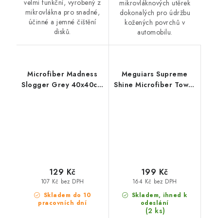
velmi funkční, vyrobený z
mikrovláknových utěrek
mikrovlákna pro snadné,
dokonalých pro údržbu
účinné a jemné čištění
kožených povrchů v
disků.
automobilu.
Microfiber Madness
Meguiars Supreme
Slogger Grey 40x40cm
Shine Microfiber Towel
mikrovláknová utěrka
60x40cm
mikrovláknová utěrka
129 Kč
199 Kč
107 Kč bez DPH
164 Kč bez DPH
Skladem do 10
Skladem, ihned k
pracovních dní
odeslání
(2 ks)