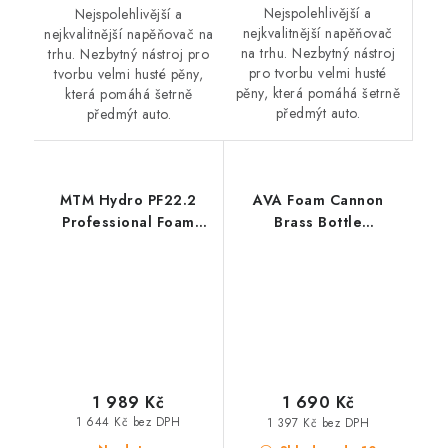
Nejspolehlivější a
Nejspolehlivější a
nejkvalitnější napěňovač
nejkvalitnější napěňovač na
na trhu. Nezbytný nástroj
trhu. Nezbytný nástroj pro
pro tvorbu velmi husté
tvorbu velmi husté pěny,
pěny, která pomáhá šetrně
která pomáhá šetrně
předmýt auto.
předmýt auto.
MTM Hydro PF22.2
AVA Foam Cannon
Professional Foam
Brass Bottle
Lance Nilfisk Alto
profesionální
profesionální
napěňovač
napěňovač
1 989 Kč
1 690 Kč
1 644 Kč bez DPH
1 397 Kč bez DPH