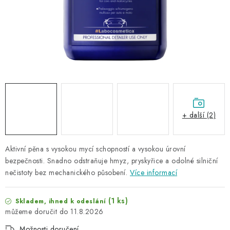
NAŠE SLUŽBY
KONTAKTY
PRODÁVANÉ ZNAČKY
BYDLENÍ
Věrnostní program
Všeobecné obchodní podmínky
+ další (2)
Podmínky ochrany osobních údajů
Mapa serveru
Aktivní pěna s vysokou mycí schopností a vysokou úrovní
bezpečnosti.
Snadno odstraňuje hmyz, pryskyřice a odolné silniční
nečistoty bez mechanického působení.
Více informací
(1 ks)
Skladem, ihned k odeslání
11.8.2026
Možnosti doručení