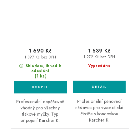
profesionální
Karcher K
napěňovač
profesionální
napěňovač
1 539 Kč
1 690 Kč
1 272 Kč bez DPH
1 397 Kč bez DPH
Vyprodáno
Skladem, ihned k
odeslání
(1 ks)
Profesionální pěnovací
Profesionální napěňovač
nástavec pro vysokotlaké
vhodný pro všechny
čističe s koncovkou
tlakové myčky. Typ
Karcher K.
připojení Karcher K.