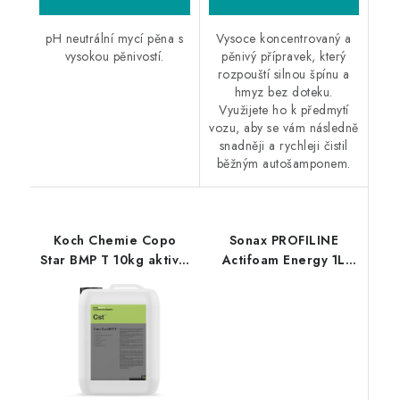
pH neutrální mycí pěna s
Vysoce koncentrovaný a
vysokou pěnivostí.
pěnivý přípravek, který
rozpouští silnou špínu a
hmyz bez doteku.
Využijete ho k předmytí
vozu, aby se vám následně
snadněji a rychleji čistil
běžným autošamponem.
Koch Chemie Copo
Sonax PROFILINE
Star BMP T 10kg aktivní
Actifoam Energy 1L
pěna
aktivní pěna