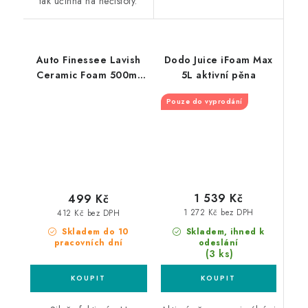
tak účinná na nečistoty.
Auto Finessee Lavish
Dodo Juice iFoam Max
Ceramic Foam 500ml
5L aktivní pěna
keramická aktivní pěna
Pouze do vyprodání
1 539 Kč
499 Kč
1 272 Kč bez DPH
412 Kč bez DPH
Skladem, ihned k
Skladem do 10
odeslání
pracovních dní
(3 ks)