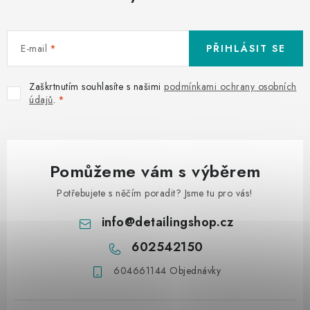
E-mail
PŘIHLÁSIT SE
Zaškrtnutím souhlasíte s našimi
podmínkami ochrany osobních
údajů
.
Pomůžeme vám s výběrem
Potřebujete s něčím poradit? Jsme tu pro vás!
info
@
detailingshop.cz
602542150
604661144 Objednávky