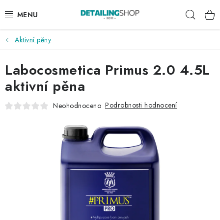
Přejít
Hleda
na
obsah
Aktivní pěny
AKCE
Labocosmetica Primus 2.0 4.5L
NOVINKY
aktivní pěna
EXTERIÉR
Podrobnosti hodnocení
Neohodnoceno
INTERIÉR
PŘÍSLUŠENSTVÍ
DÁRKOVÉ SADY A POUKAZY
ČLÁNKY