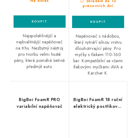
Na dotaz
Skladem do 10
pracovních dní
Nejspolehlivější a
Napěnovač s nádobou,
nejkvalitnější napěňovač
který vytváří silnou vrstvu
na trhu. Nezbytný nástroj
dlouhotrvající pěny. Pro
pro tvorbu velmi husté
myčky s tlakem 110-160
pěny, která pomáhá šetrně
bar. Kompatibilní se všemi
předmýt auto.
tlakovými myčkami AVA a
Karcher K.
BigBoi FoamR PRO
BigBoi FoamR 18 ruční
variabilní napěňovač
elektrický postřikovač
a napěnovač