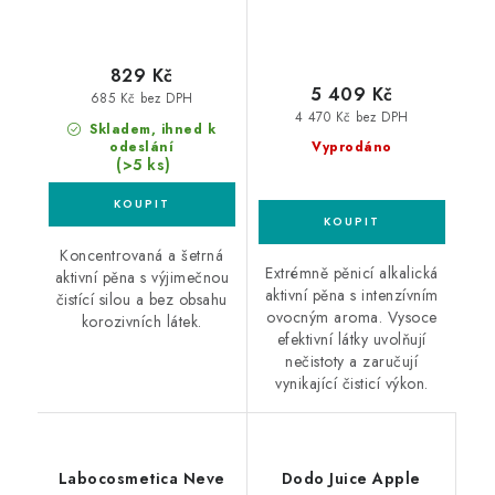
829 Kč
5 409 Kč
685 Kč bez DPH
4 470 Kč bez DPH
Skladem, ihned k
odeslání
Vyprodáno
(>5 ks)
Koncentrovaná a šetrná
Extrémně pěnicí alkalická
aktivní pěna s výjimečnou
aktivní pěna s intenzívním
čistící silou a bez obsahu
ovocným aroma. Vysoce
korozivních látek.
efektivní látky uvolňují
nečistoty a zaručují
vynikající čisticí výkon.
Labocosmetica Neve
Dodo Juice Apple