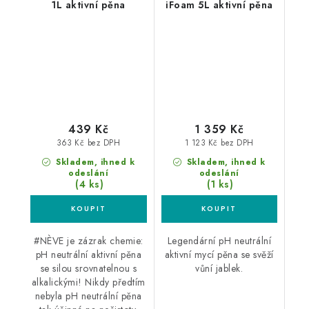
1L aktivní pěna
iFoam 5L aktivní pěna
439 Kč
1 359 Kč
363 Kč bez DPH
1 123 Kč bez DPH
Skladem, ihned k
Skladem, ihned k
odeslání
odeslání
(4 ks)
(1 ks)
#NÈVE je zázrak chemie:
Legendární pH neutrální
pH neutrální aktivní pěna
aktivní mycí pěna se svěží
se silou srovnatelnou s
vůní jablek.
alkalickými! Nikdy předtím
nebyla pH neutrální pěna