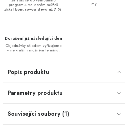
zařadíš se do věrnostního
my.
programu, ve kterém můžeš
získat
bonusovou slevu až 7 %
.
Doručení již následující den
Objednávky skladem vyřizujeme
v nejkratším možném termínu.
Popis produktu
Parametry produktu
Související soubory (1)