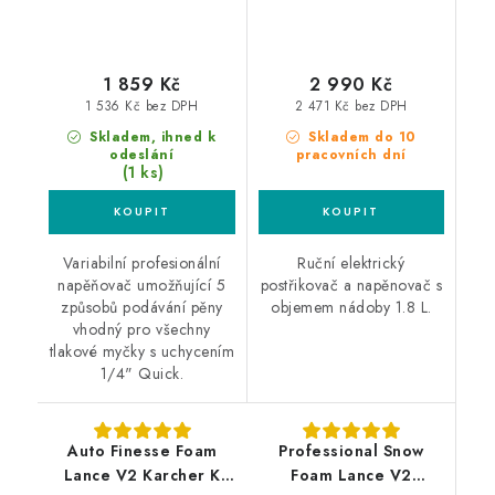
1 859 Kč
2 990 Kč
1 536 Kč bez DPH
2 471 Kč bez DPH
Skladem, ihned k
Skladem do 10
odeslání
pracovních dní
(1 ks)
Variabilní profesionální
Ruční elektrický
napěňovač umožňující 5
postřikovač a napěnovač s
způsobů podávání pěny
objemem nádoby 1.8 L.
vhodný pro všechny
tlakové myčky s uchycením
1/4" Quick.
Auto Finesse Foam
Professional Snow
Lance V2 Karcher K
Foam Lance V2