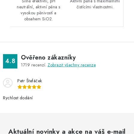
Aktivní pěna s maximálními
Silně efektivní, pH
čistícími vlastnostmi.
neutrální, aktivní pěna s
vysokou pěnivostí a
obsahem SiO2.
Ověřeno zákazníky
4.8
1719
recenzí.
Zobrazit všechny recenze
Petr Štefáček
Rychlost dodání
Aktuální novinky a akce na váš e-mail