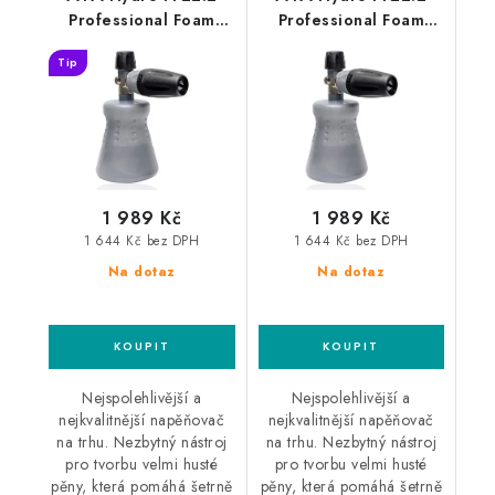
Professional Foam
Professional Foam
Lance Karcher K
Lance M22
Tip
profesionální
profesionální
napěňovač
napěňovač
1 989 Kč
1 989 Kč
1 644 Kč bez DPH
1 644 Kč bez DPH
Na dotaz
Na dotaz
Nejspolehlivější a
Nejspolehlivější a
nejkvalitnější napěňovač
nejkvalitnější napěňovač
na trhu. Nezbytný nástroj
na trhu. Nezbytný nástroj
pro tvorbu velmi husté
pro tvorbu velmi husté
pěny, která pomáhá šetrně
pěny, která pomáhá šetrně