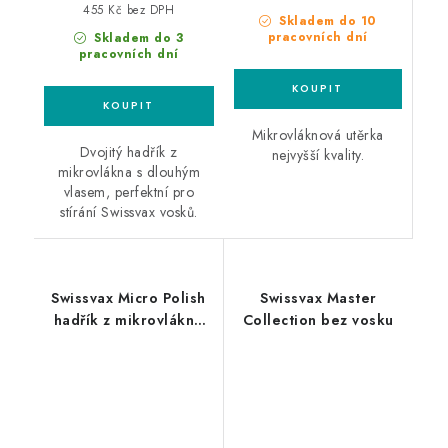
455 Kč bez DPH
Skladem do 10
pracovních dní
Skladem do 3
pracovních dní
Mikrovláknová utěrka
Dvojitý hadřík z
nejvyšší kvality.
mikrovlákna s dlouhým
vlasem, perfektní pro
stírání Swissvax vosků.
Swissvax Micro Polish
Swissvax Master
hadřík z mikrovlákna
Collection bez vosku
modrý