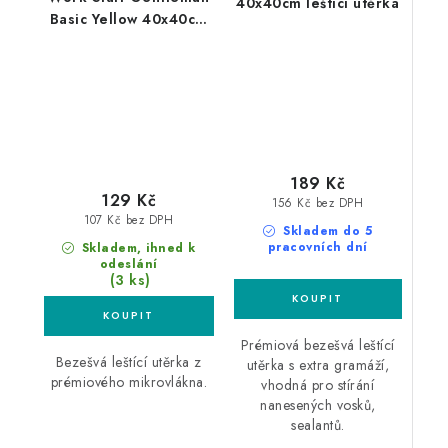
40x40cm leštící utěrka
Basic Yellow 40x40cm
leštící utěrka žlutá
189 Kč
129 Kč
156 Kč bez DPH
107 Kč bez DPH
Skladem do 5
pracovních dní
Skladem, ihned k
odeslání
(3 ks)
Prémiová bezešvá leštící
Bezešvá leštící utěrka z
utěrka s extra gramáží,
prémiového mikrovlákna.
vhodná pro stírání
nanesených vosků,
sealantů.