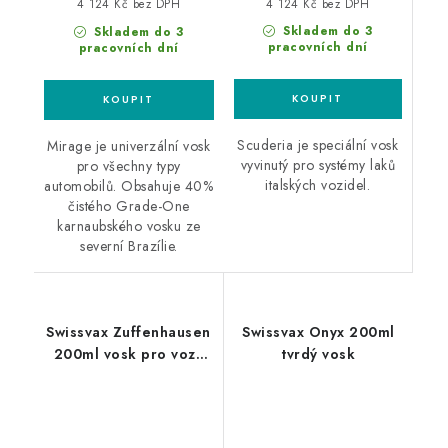
4 124 Kč bez DPH
4 124 Kč bez DPH
Skladem do 3
Skladem do 3
pracovních dní
pracovních dní
Scuderia je speciální vosk
Mirage je univerzální vosk
vyvinutý pro systémy laků
pro všechny typy
italských vozidel.
automobilů. Obsahuje 40%
čistého Grade-One
karnaubského vosku ze
severní Brazílie.
Swissvax Zuffenhausen
Swissvax Onyx 200ml
200ml vosk pro vozy
tvrdý vosk
Porsche