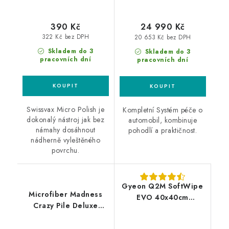
390 Kč
24 990 Kč
322 Kč bez DPH
20 653 Kč bez DPH
Skladem do 3
Skladem do 3
pracovních dní
pracovních dní
Swissvax Micro Polish je
Kompletní Systém péče o
dokonalý nástroj jak bez
automobil, kombinuje
námahy dosáhnout
pohodlí a praktičnost.
nádherně vyleštěného
povrchu.
Gyeon Q2M SoftWipe
Microfiber Madness
EVO 40x40cm
Crazy Pile Deluxe
mikrovláknová utěrka
40x40cm
mikrovláknová utěrka