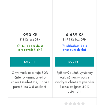
990 Kč
4 689 Kč
818 Kč bez DPH
3 875 Kč bez DPH
Skladem do 3
Skladem do 5
pracovních dní
pracovních dní
Onyx vosk obsahuje 30%
Špičkový ručně vyráběný
čistého karnaubského
vosk německý vosk s
vosku Grade-One, 1 dóza
vysokým obsahem přírodní
postačí na 3-5 aplikací.
karnauby (přes 40%
objemu!).