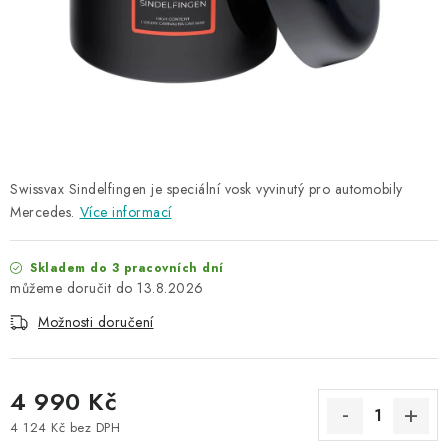
NAŠE SLUŽBY
KONTAKTY
PRODÁVANÉ ZNAČKY
BYDLENÍ
Swissvax Sindelfingen je speciální vosk vyvinutý pro automobily
Mercedes.
Více informací
Věrnostní program
Všeobecné obchodní podmínky
Podmínky ochrany osobních údajů
Mapa serveru
Skladem do 3 pracovních dní
13.8.2026
Možnosti doručení
4 990 Kč
4 124 Kč bez DPH
Měrná cena: