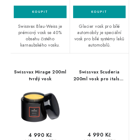
Swissvax Blau-Weiss je
Glacier vosk pro bílé
prémiový vosk se 40%
automobily je speciální
obsahu čistého
vosk pro bílé systémy laků
karnaubského vosku.
automobilů.
Swissvax Mirage 200ml
Swissvax Scuderia
tvrdý vosk
200ml vosk pro italské
automobily
4 990 Kč
4 990 Kč