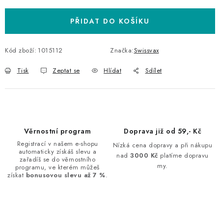
PŘIDAT DO KOŠÍKU
Kód zboží:
1015112
Značka:
Swissvax
Tisk
Zeptat se
Hlídat
Sdílet
Věrnostní program
Doprava již od 59,- Kč
Registrací v našem e-shopu
Nízká cena dopravy a při nákupu
automaticky získáš slevu a
nad
3000 Kč
platíme dopravu
zařadíš se do věrnostního
my.
programu, ve kterém můžeš
získat
bonusovou slevu až 7 %
.