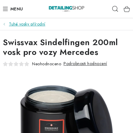
Přejít
Hleda
na
obsah
Tuhé vosky přírodní
AKCE
Swissvax Sindelfingen 200ml
NOVINKY
vosk pro vozy Mercedes
EXTERIÉR
Podrobnosti hodnocení
Neohodnoceno
INTERIÉR
PŘÍSLUŠENSTVÍ
DÁRKOVÉ SADY A POUKAZY
ČLÁNKY