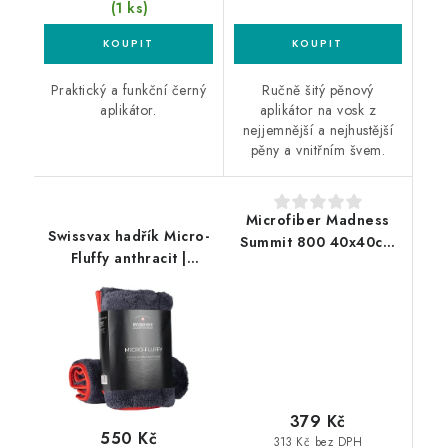
(1 ks)
Praktický a funkční černý
Ručně šitý pěnový
aplikátor.
aplikátor na vosk z
nejjemnější a nejhustější
pěny a vnitřním švem.
Microfiber Madness
Swissvax hadřík Micro-
Summit 800 40x40cm
Fluffy anthracit |
mikrovláknová utěrka
červený
379 Kč
550 Kč
313 Kč bez DPH