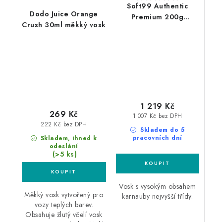
Soft99 Authentic
Dodo Juice Orange
Premium 200g
Crush 30ml měkký vosk
karnaubský vosk
1 219 Kč
269 Kč
1 007 Kč bez DPH
222 Kč bez DPH
Skladem do 5
pracovních dní
Skladem, ihned k
odeslání
(>5 ks)
Vosk s vysokým obsahem
Měkký vosk vytvořený pro
karnauby nejvyšší třídy.
vozy teplých barev.
Obsahuje žlutý včelí vosk