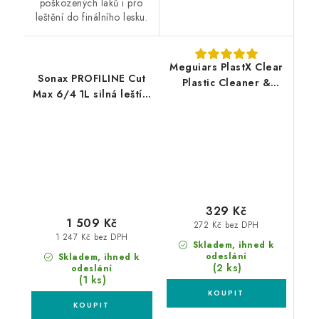
poškozených laků i pro
leštění do finálního lesku.
Meguiars PlastX Clear
Sonax PROFILINE Cut
Plastic Cleaner &
Max 6/4 1L silná leštící
Polish 296ml leštěnka
pasta
na čiré plasty
329 Kč
1 509 Kč
272 Kč bez DPH
1 247 Kč bez DPH
Skladem, ihned k
odeslání
Skladem, ihned k
(2 ks)
odeslání
(1 ks)