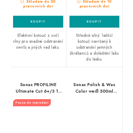
Skladem do 20
Skladem do 10
pracovních dní
pracovních dní
Efektivní kotouč z ovčí
Středně silný leštící
vlny pro snadné odstranění
kotouč navržený k
swirls a jiných vad laku.
odstranění jemných
škrábanců a doleštění laku
do lesku.
Sonax PROFILINE
Sonax Polish & Wax
Ultimate Cut 6+/3 1L
Color weiß 500ml
silná leštící pasta
leštěnka s voskem
Pouze do vyprodání