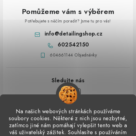
Pomůžeme vám s výběrem
Potřebujete s něčím poradit? Jsme tu pro vás!
info
@
detailingshop.cz
602542150
604661144 Objednávky
Z
Na našich webových stránkách používáme
á
soubory cookies. Některé z nich jsou nezbytné,
Přijímáme online platby
p
zatímco jiné nám pomáhají vylepšit tento web a
váš uživatelský zážitek. Souhlasíte s používáním
a
Detailingclub
Dodo Juice
Gyeon Quartz
ValetPRO