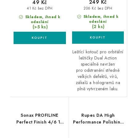
249 Kč
49 Kč
206 Kč bez DPH
41 Kč bez DPH
Skladem, ihned k
Skladem, ihned k
odeslání
odeslání
(2 ks)
(>5 ks)
Leštící kotouč pro orbitální
leštičky Dual Action
speciálně navržen
pro odstranění středně
velkých defektů, vírů,
zákalů a hologramů na
plně vytvrzeném laku.
Sonax PROFILINE
Rupes DA High
Perfect Finish 4/6 1L
Performance Polishing
finišovací pasta
Compound Fine 1L
finišovací pasta