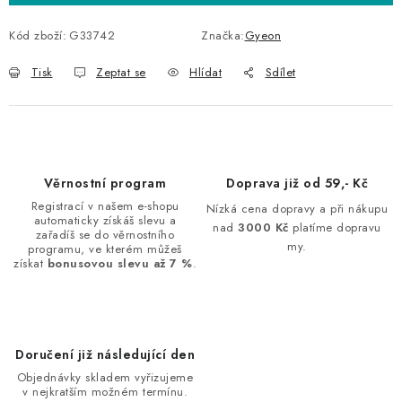
Kód zboží:
G33742
Značka:
Gyeon
Tisk
Zeptat se
Hlídat
Sdílet
Věrnostní program
Doprava již od 59,- Kč
Registrací v našem e-shopu
Nízká cena dopravy a při nákupu
automaticky získáš slevu a
nad
3000 Kč
platíme dopravu
zařadíš se do věrnostního
my.
programu, ve kterém můžeš
získat
bonusovou slevu až 7 %
.
Doručení již následující den
Objednávky skladem vyřizujeme
v nejkratším možném termínu.