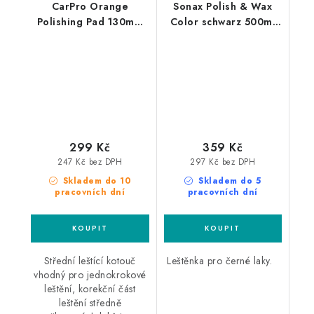
CarPro Orange
Sonax Polish & Wax
Polishing Pad 130mm
Color schwarz 500ml
leštící kotouč
leštěnka s voskem
299 Kč
359 Kč
247 Kč bez DPH
297 Kč bez DPH
Skladem do 10
Skladem do 5
pracovních dní
pracovních dní
Střední leštící kotouč
Leštěnka pro černé laky.
vhodný pro jednokrokové
leštění, korekční část
leštění středně