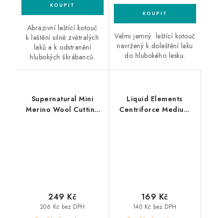
Abrazivní leštící kotouč
Velmi jemný leštící kotouč
k leštění silně zvětralých
navržený k doleštění laku
laků a k odstranění
do hlubokého lesku.
hlubokých škrábanců.
Supernatural Mini
Liquid Elements
Merino Wool Cutting
Centriforce Medium
Pad 75mm velmi silný
V2 125mm leštící
leštící kotouč
kotouč
249 Kč
169 Kč
206 Kč bez DPH
140 Kč bez DPH