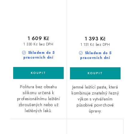
1 609 Kč
1 393 Kč
1 330 Kč bez DPH
1 151 Kč bez DPH
Skladem do 5
Skladem do 5
pracovních dní
pracovních dní
Politura bez obsahu
Jemné leštící pasta, která
silikonu určená k
kombinuje znatelný řezný
profesionálnímu leštění
výkon s vytvářením
zbroušených nebo už
působivé povrchové
leštěných laků.
úpravy.