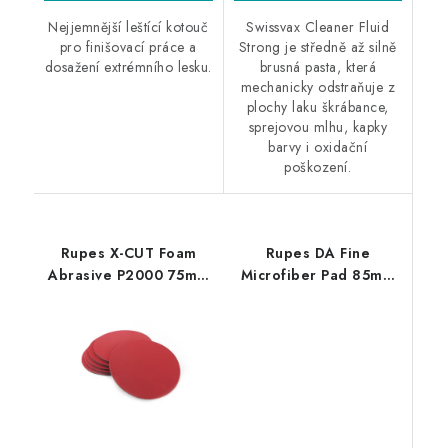
Nejjemnější leštící kotouč
Swissvax Cleaner Fluid
pro finišovací práce a
Strong je středně až silně
dosažení extrémního lesku.
brusná pasta, která
mechanicky odstraňuje z
plochy laku škrábance,
sprejovou mlhu, kapky
barvy i oxidační
poškození.
Rupes X-CUT Foam
Rupes DA Fine
Abrasive P2000 75mm
Microfiber Pad 85mm
brusný kotouč
leštící kotouč