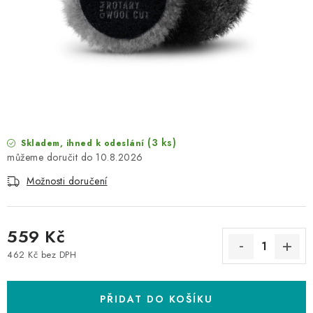
NAŠE SLUŽBY
KONTAKTY
PRODÁVANÉ ZNAČKY
BYDLENÍ
(3 ks)
Skladem, ihned k odeslání
Věrnostní program
Všeobecné obchodní podmínky
10.8.2026
Podmínky ochrany osobních údajů
Mapa serveru
Možnosti doručení
559 Kč
462 Kč bez DPH
Měrná cena:
PŘIDAT DO KOŠÍKU