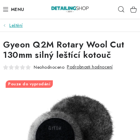
Přejít
Hleda
na
obsah
Leštění
AKCE
Gyeon Q2M Rotary Wool Cut
NOVINKY
130mm silný leštící kotouč
EXTERIÉR
Podrobnosti hodnocení
Neohodnoceno
INTERIÉR
Pouze do vyprodání
PŘÍSLUŠENSTVÍ
DÁRKOVÉ SADY A POUKAZY
ČLÁNKY