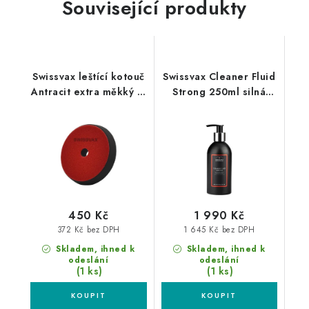
Související produkty
Swissvax leštící kotouč
Swissvax Cleaner Fluid
Antracit extra měkký M
Strong 250ml silná
135mm
leštící pasta
450 Kč
1 990 Kč
372 Kč bez DPH
1 645 Kč bez DPH
Skladem, ihned k
Skladem, ihned k
odeslání
odeslání
(1 ks)
(1 ks)