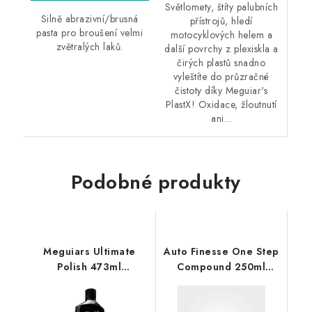
Světlomety, štíty palubních
Silně abrazivní/brusná
přístrojů, hledí
pasta pro broušení velmi
motocyklových helem a
zvětralých laků.
další povrchy z plexiskla a
čirých plastů snadno
vyleštíte do průzračné
čistoty díky Meguiar's
PlastX! Oxidace, žloutnutí
ani...
Podobné produkty
Meguiars Ultimate
Auto Finesse One Step
Polish 473ml
Compound 250ml
neabrazivní leštěnka
jednokroková leštící
pasta