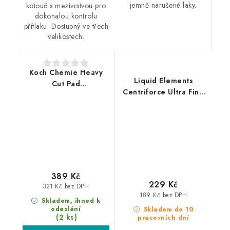
jemně narušené laky.
kotouč s mezivrstvou pro
dokonalou kontrolu
přítlaku. Dostupný ve třech
velikostech.
Koch Chemie Heavy
Liquid Elements
Cut Pad
Centriforce Ultra Fine
150/160x23mm leštící
V2 150mm leštící
kotouč
kotouč
389 Kč
229 Kč
321 Kč bez DPH
189 Kč bez DPH
Skladem, ihned k
odeslání
Skladem do 10
(2 ks)
pracovních dní