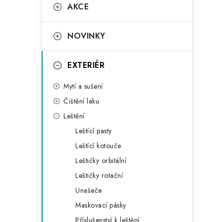
K
AKCE
kategorie
a
t
NOVINKY
e
g
EXTERIÉR
o
Mytí a sušení
r
Čištění laku
i
Leštění
e
Leštící pasty
Leštící kotouče
Leštičky orbitální
Leštičky rotační
Unašeče
Maskovací pásky
Příslušenství k leštění