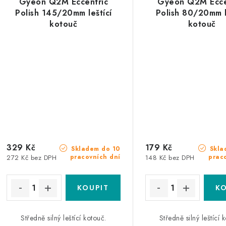
Gyeon Q2M Eccentric
Gyeon Q2M Ecce
Polish 145/20mm leštící
Polish 80/20mm l
kotouč
kotouč
329 Kč
179 Kč
Skladem do 10
Skla
pracovních dní
prac
272 Kč bez DPH
148 Kč bez DPH
Středně silný leštící kotouč.
Středně silný leštící 