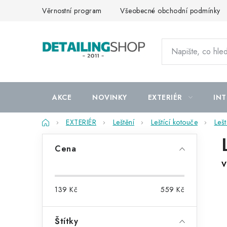
Přejít
Věrnostní program
Všeobecné obchodní podmínky
na
obsah
AKCE
NOVINKY
EXTERIÉR
INT
Domů
EXTERIÉR
Leštění
Leštící kotouče
Leš
P
Cena
o
V
s
139
Kč
559
Kč
t
r
Štítky