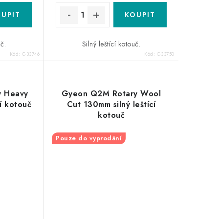
uč.
Silný leštící kotouč.
Kód:
G33746
Kód:
G33750
y Heavy
Gyeon Q2M Rotary Wool
í kotouč
Cut 130mm silný leštící
kotouč
Pouze do vyprodání