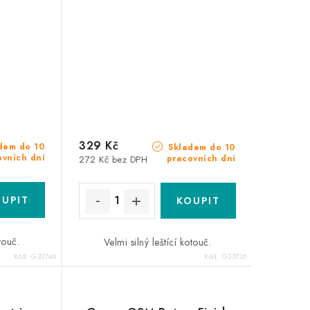
329 Kč
dem do 10
Skladem do 10
ovních dní
pracovních dní
272 Kč bez DPH
touč.
Velmi silný leštící kotouč.
Kód:
G33740
Kód:
G33726