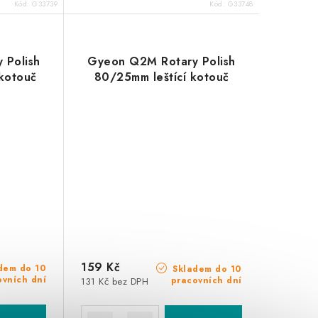
Kód:
G33739
Kód:
G33748
 Polish
Gyeon Q2M Rotary Polish
kotouč
80/25mm leštící kotouč
159 Kč
dem do 10
Skladem do 10
ovních dní
pracovních dní
131 Kč bez DPH