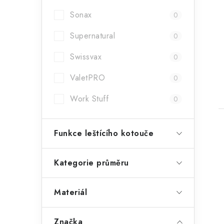
Sonax
0
Supernatural
0
Swissvax
0
ValetPRO
0
Work Stuff
0
Funkce leštícího kotouče
Kategorie průměru
Materiál
Značka