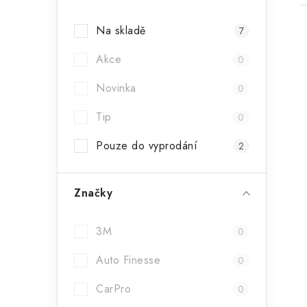
a
Na skladě
7
n
Akce
n
0
í
Novinka
0
i
p
Tip
0
a
Pouze do vyprodání
2
n
e
Značky
l
3M
0
Auto Finesse
0
CarPro
0