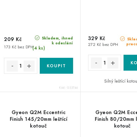
329 Kč
Skladem, ihned
209 Kč
Skla
k odeslání
prac
272 Kč bez DPH
173 Kč bez DPH
(4 ks)
Silný leštící koto
Kód:
G33744
Gyeon Q2M Eccentric
Gyeon Q2M Ecce
Finish 145/20mm leštící
Finish 80/20mm l
kotouč
kotouč