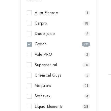
Auto Finesse
1
Carpro
18
Dodo Juice
2
Gyeon
20
ValetPRO
2
Supernatural
10
Chemical Guys
5
Meguiars
21
Swissvax
4
Liquid Elements
38