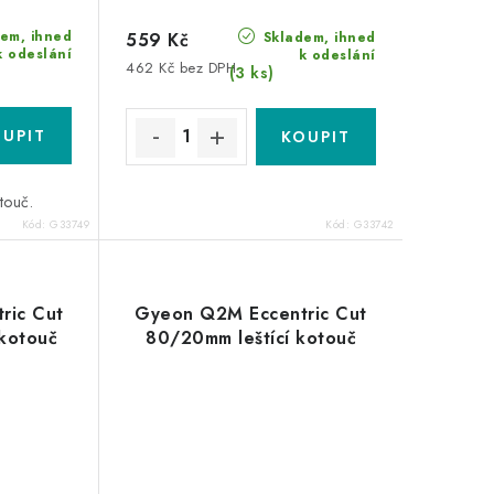
em, ihned
Skladem, ihned
559 Kč
k odeslání
k odeslání
462 Kč bez DPH
(3 ks)
otouč.
Kód:
G33749
Kód:
G33742
ric Cut
Gyeon Q2M Eccentric Cut
 kotouč
80/20mm leštící kotouč