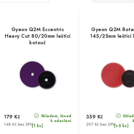
a
V
z
ý
e
Gyeon Q2M Eccentric
Gyeon Q2M Rotar
p
Heavy Cut 80/20mm leštící
145/25mm leštící 
n
kotouč
í
s
p
p
r
r
o
o
d
d
u
u
Skladem, ihned
Sklad
k
179 Kč
359 Kč
k odeslání
148 Kč bez DPH
297 Kč bez DPH
k
(1 ks)
(>5 ks)
t