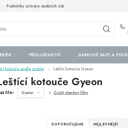
Podmínky ochrany osobních údajů
Mapa serveru
ERIÉR
PŘÍSLUŠENSTVÍ
DÁRKOVÉ SADY A POUK
tící kotouče podle značky
Leštící kotouče Gyeon
Leštící kotouče Gyeon
áš filtr:
Gyeon
Zrušit všechny filtry
Ř
DOPORUČUJEME
NEJLEVNĚJŠÍ