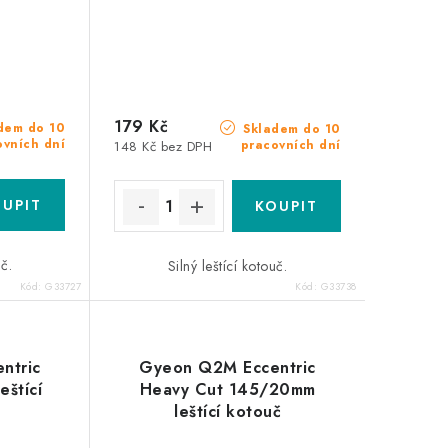
179 Kč
dem do 10
Skladem do 10
ovních dní
pracovních dní
148 Kč bez DPH
uč.
Silný leštící kotouč.
Kód:
G33727
Kód:
G33738
ntric
Gyeon Q2M Eccentric
eštící
Heavy Cut 145/20mm
leštící kotouč