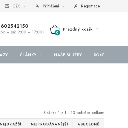
CZK
Přihlášení
Registrace
602542150
Prázdný košík
(po – pá: 9:00 – 17:00)
NÁKUPNÍ
KOŠÍK
AZY
ČLÁNKY
NAŠE SLUŽBY
KONTAKTY
Stránka
1
z
1
-
20
položek celkem
NEJDRAŽŠÍ
NEJPRODÁVANĚJŠÍ
ABECEDNĚ