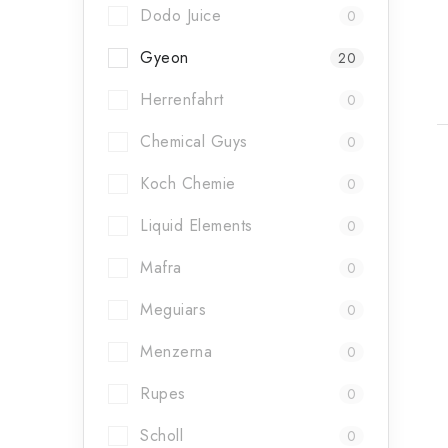
t
Dodo Juice
0
Gyeon
20
Herrenfahrt
0
Chemical Guys
0
Koch Chemie
0
Liquid Elements
0
Mafra
0
Meguiars
0
Menzerna
0
Rupes
0
Scholl
0