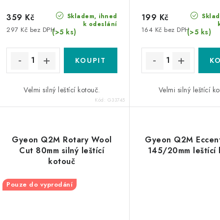
Skladem, ihned
Sklad
359 Kč
199 Kč
k odeslání
297 Kč bez DPH
164 Kč bez DPH
(>5 ks)
(>5 ks)
Velmi silný leštící kotouč.
Velmi silný leštící k
Kód:
G33745
Gyeon Q2M Rotary Wool
Gyeon Q2M Eccent
Cut 80mm silný leštící
145/20mm leštící
kotouč
Pouze do vyprodání