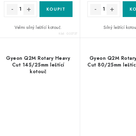
ů
ů
Velmi silný leštící kotouč.
Silný leštící koto
Kód:
G33737
Gyeon Q2M Rotary Heavy
Gyeon Q2M Rotar
Cut 145/25mm leštící
Cut 80/25mm leštíc
kotouč