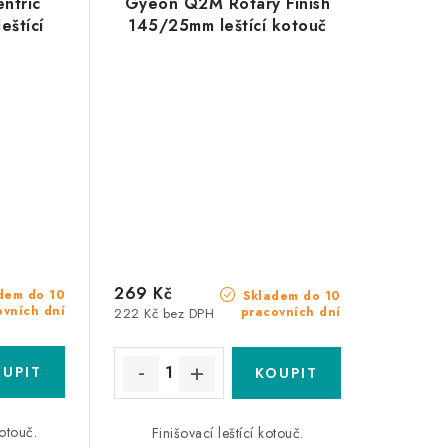
ntric
Gyeon Q2M Rotary Finish
eštící
145/25mm leštící kotouč
269 Kč
dem do 10
Skladem do 10
ovních dní
pracovních dní
222 Kč bez DPH
kotouč.
Finišovací leštící kotouč.