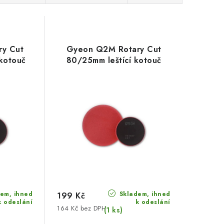
y Cut
Gyeon Q2M Rotary Cut
kotouč
80/25mm leštící kotouč
em, ihned
Skladem, ihned
199 Kč
k odeslání
k odeslání
164 Kč bez DPH
(1 ks)