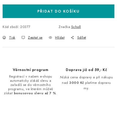
PŘIDAT DO KOŠÍKU
Kód zboží:
20377
Značka:
Scholl
Tisk
Zeptat se
Hlídat
Sdílet
Věrnostní program
Doprava již od 59,- Kč
Registrací v našem e-shopu
Nízká cena dopravy a při nákupu
automaticky získáš slevu a
nad
3000 Kč
platíme dopravu
zařadíš se do věrnostního
my.
programu, ve kterém můžeš
získat
bonusovou slevu až 7 %
.