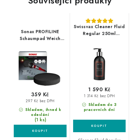
Související produkty
Swissvax Cleaner Fluid
Sonax PROFILINE
Regular 250ml
Schaumpad Weich
leštěnka
160mm finišovací
leštící kotouč
1 590 Kč
359 Kč
1 314 Kč bez DPH
297 Kč bez DPH
Skladem do 3
Skladem, ihned k
pracovních dní
odeslání
(1 ks)