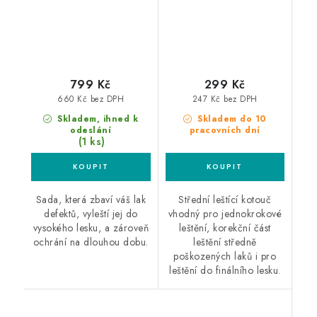
799 Kč
299 Kč
660 Kč bez DPH
247 Kč bez DPH
Skladem, ihned k
Skladem do 10
odeslání
pracovních dní
(1 ks)
Sada, která zbaví váš lak
Střední leštící kotouč
defektů, vyleští jej do
vhodný pro jednokrokové
vysokého lesku, a zároveň
leštění, korekční část
ochrání na dlouhou dobu.
leštění středně
poškozených laků i pro
leštění do finálního lesku.