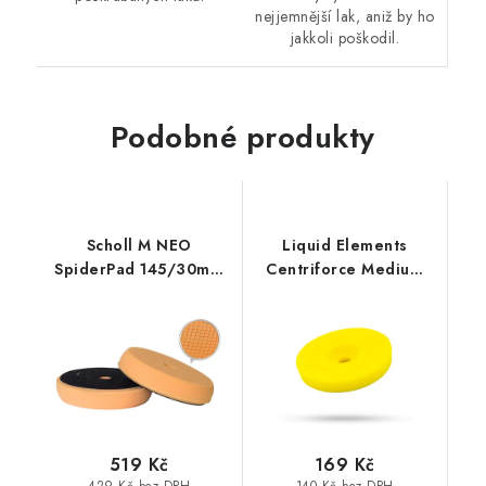
nejjemnější lak, aniž by ho
jakkoli poškodil.
Podobné produkty
Scholl M NEO
Liquid Elements
SpiderPad 145/30mm
Centriforce Medium
honey leštící kotouč
V2 125mm leštící
kotouč
519 Kč
169 Kč