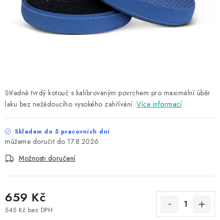
NAŠE SLUŽBY
KONTAKTY
PRODÁVANÉ ZNAČKY
BYDLENÍ
Středně tvrdý kotouč s kalibrovaným povrchem pro maximální úběr
laku bez nežádoucího vysokého zahřívání.
Více informací
Věrnostní program
Všeobecné obchodní podmínky
Podmínky ochrany osobních údajů
Mapa serveru
Skladem do 5 pracovních dní
17.8.2026
Možnosti doručení
659 Kč
545 Kč bez DPH
Měrná cena: