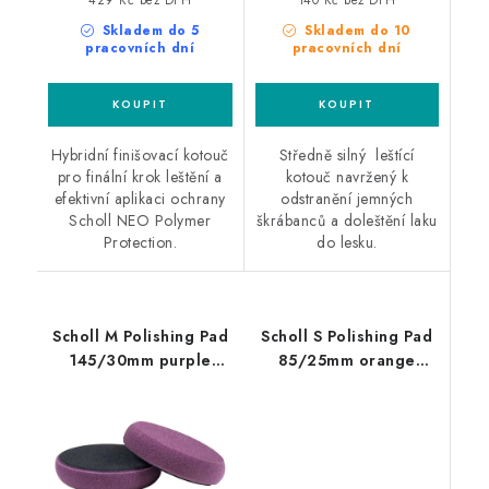
429 Kč bez DPH
140 Kč bez DPH
Skladem do 5
Skladem do 10
pracovních dní
pracovních dní
Hybridní finišovací kotouč
Středně silný leštící
pro finální krok leštění a
kotouč navržený k
efektivní aplikaci ochrany
odstranění jemných
Scholl NEO Polymer
škrábanců a doleštění laku
Protection.
do lesku.
Scholl M Polishing Pad
Scholl S Polishing Pad
145/30mm purple
85/25mm orange
leštící kotouč
leštící kotouč