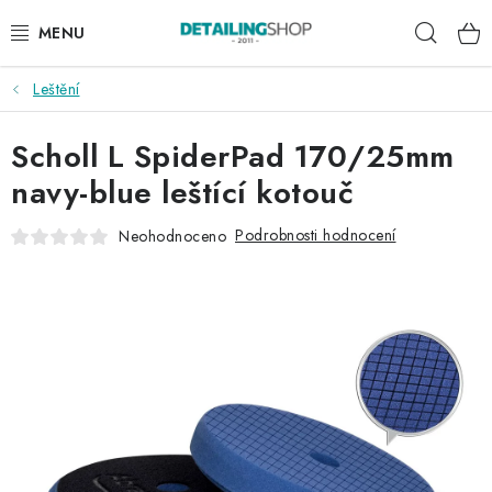
Přejít
Hleda
na
obsah
Leštění
AKCE
Scholl L SpiderPad 170/25mm
NOVINKY
navy-blue leštící kotouč
EXTERIÉR
Podrobnosti hodnocení
Neohodnoceno
INTERIÉR
PŘÍSLUŠENSTVÍ
DÁRKOVÉ SADY A POUKAZY
ČLÁNKY