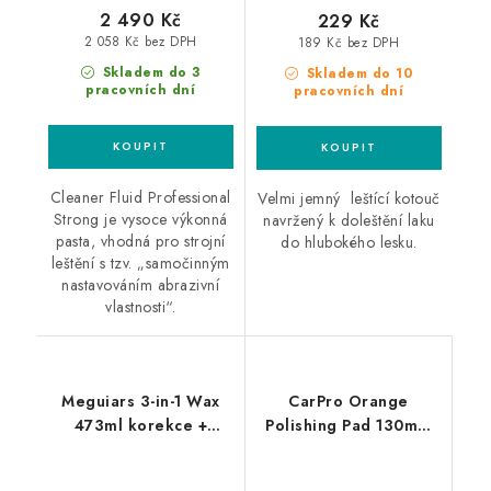
2 490 Kč
229 Kč
2 058 Kč bez DPH
189 Kč bez DPH
Skladem do 3
Skladem do 10
pracovních dní
pracovních dní
Cleaner Fluid Professional
Velmi jemný leštící kotouč
Strong je vysoce výkonná
navržený k doleštění laku
pasta, vhodná pro strojní
do hlubokého lesku.
leštění s tzv. „samočinným
nastavováním abrazivní
vlastnosti“.
Meguiars 3-in-1 Wax
CarPro Orange
473ml korekce +
Polishing Pad 130mm
leštění + ochrana v
leštící kotouč
jediném kroku