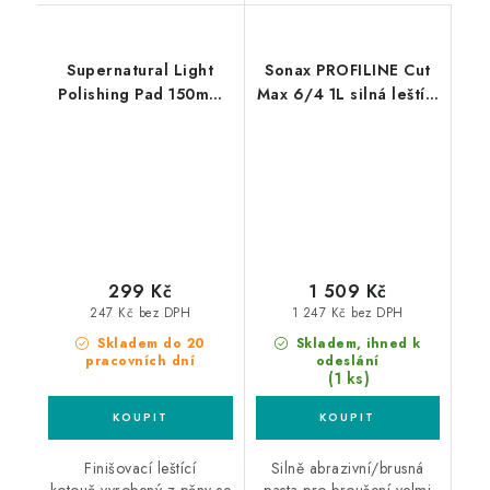
Supernatural Light
Sonax PROFILINE Cut
Polishing Pad 150mm
Max 6/4 1L silná leštící
středně silný leštící
pasta
kotouč
299 Kč
1 509 Kč
247 Kč bez DPH
1 247 Kč bez DPH
Skladem do 20
Skladem, ihned k
pracovních dní
odeslání
(1 ks)
Finišovací leštící
Silně abrazivní/brusná
kotouč vyrobený z pěny se
pasta pro broušení velmi