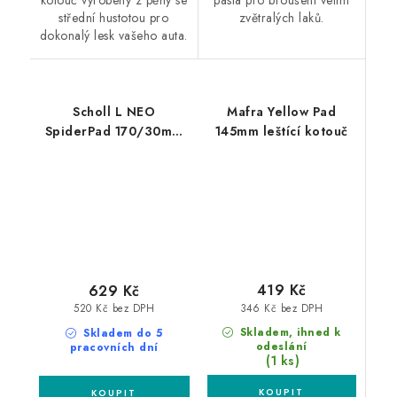
střední hustotou pro
zvětralých laků.
dokonalý lesk vašeho auta.
Scholl L NEO
Mafra Yellow Pad
SpiderPad 170/30mm
145mm leštící kotouč
honey leštící kotouč
419 Kč
629 Kč
346 Kč bez DPH
520 Kč bez DPH
Skladem, ihned k
Skladem do 5
odeslání
pracovních dní
(1 ks)