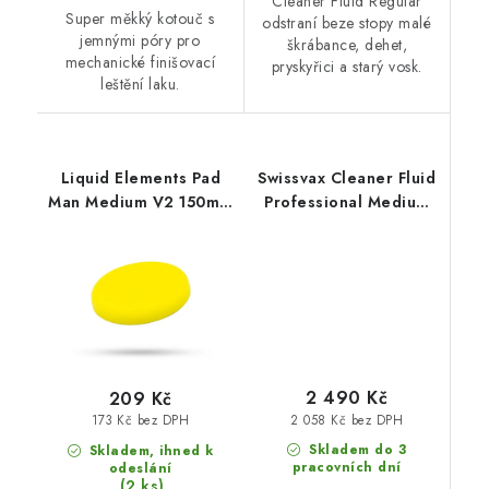
Cleaner Fluid Regular
Super měkký kotouč s
odstraní beze stopy malé
jemnými póry pro
škrábance, dehet,
mechanické finišovací
pryskyřici a starý vosk.
leštění laku.
Liquid Elements Pad
Swissvax Cleaner Fluid
Man Medium V2 150mm
Professional Medium
leštící kotouč
500ml středně silná
leštící pasta
2 490 Kč
209 Kč
2 058 Kč bez DPH
173 Kč bez DPH
Skladem do 3
Skladem, ihned k
pracovních dní
odeslání
(2 ks)