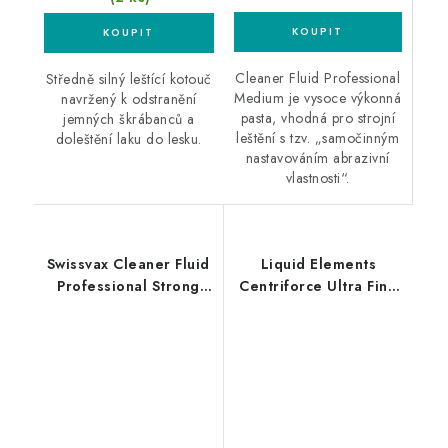
Cleaner Fluid Professional
Středně silný leštící kotouč
Medium je vysoce výkonná
navržený k odstranění
pasta, vhodná pro strojní
jemných škrábanců a
leštění s tzv. „samočinným
doleštění laku do lesku.
nastavováním abrazivní
vlastnosti“.
Swissvax Cleaner Fluid
Liquid Elements
Professional Strong
Centriforce Ultra Fine
500ml silná leštící
V2 150mm leštící
pasta
kotouč