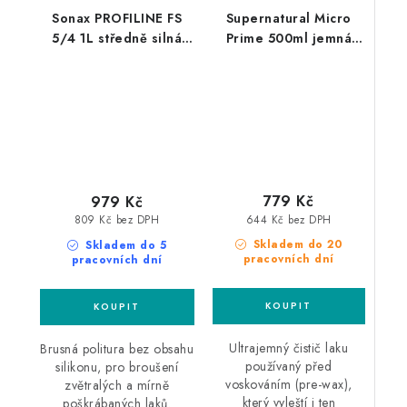
Sonax PROFILINE FS
Supernatural Micro
5/4 1L středně silná
Prime 500ml jemná
leštící pasta
leštěnka
779 Kč
979 Kč
644 Kč bez DPH
809 Kč bez DPH
Skladem do 20
Skladem do 5
pracovních dní
pracovních dní
Ultrajemný čistič laku
Brusná politura bez obsahu
používaný před
silikonu, pro broušení
voskováním (pre-wax),
zvětralých a mírně
který vyleští i ten
poškrábaných laků.