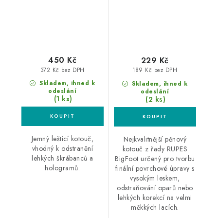
450 Kč
229 Kč
372 Kč bez DPH
189 Kč bez DPH
Skladem, ihned k
Skladem, ihned k
odeslání
odeslání
(1 ks)
(2 ks)
Jemný leštící kotouč,
Nejkvalitnější pěnový
vhodný k odstranění
kotouč z řady RUPES
lehkých škrábanců a
BigFoot určený pro tvorbu
hologramů.
finální povrchové úpravy s
vysokým leskem,
odstraňování oparů nebo
lehkých korekcí na velmi
měkkých lacích.