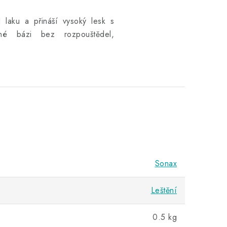
 laku a přináší vysoký lesk s
né bázi bez rozpouštědel,
Sonax
Leštění
0.5 kg