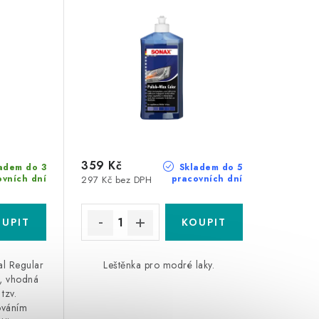
359 Kč
adem do 3
Skladem do 5
ovních dní
pracovních dní
297 Kč bez DPH
al Regular
Leštěnka pro modré laky.
a, vhodná
 tzv.
ováním