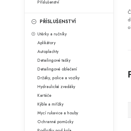
Příslušenství
Č
d
PŘÍSLUŠENSTVÍ
o
Utěrky a ručníky
Aplikátory
Autoplachty
Detailingové tašky
Detailingové oblečení
Držáky, police a vozíky
Hydraulické zvedáky
Kartáče
Kýble a mřížky
Mycí rukavice a houby
Ochranné pomůcky
Podložky pod kola