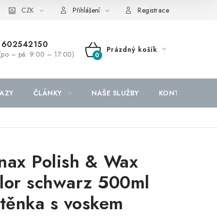
CZK
Přihlášení
Registrace
602542150
Prázdný košík
(po – pá: 9:00 – 17:00)
NÁKUPNÍ
KOŠÍK
AZY
ČLÁNKY
NAŠE SLUŽBY
KONTAKTY
nax Polish & Wax
lor schwarz 500ml
štěnka s voskem