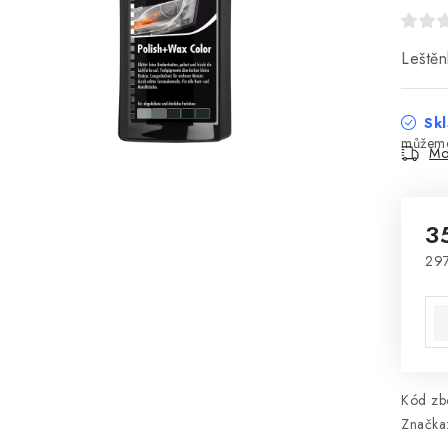
Leštěn
Skl
Mo
3
297
Mě
Kód zbo
Značka