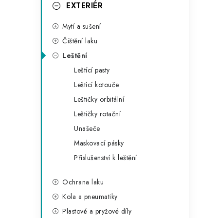
g
EXTERIÉR
r
o
Mytí a sušení
a
r
Čištění laku
n
i
Leštění
e
n
Leštící pasty
í
Leštící kotouče
Leštičky orbitální
p
Leštičky rotační
a
Unašeče
n
Maskovací pásky
Příslušenství k leštění
e
l
Ochrana laku
Kola a pneumatiky
Plastové a pryžové díly