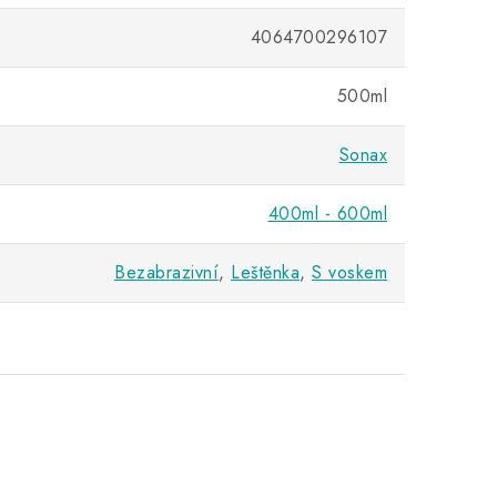
4064700296107
500ml
Sonax
400ml - 600ml
Bezabrazivní
,
Leštěnka
,
S voskem