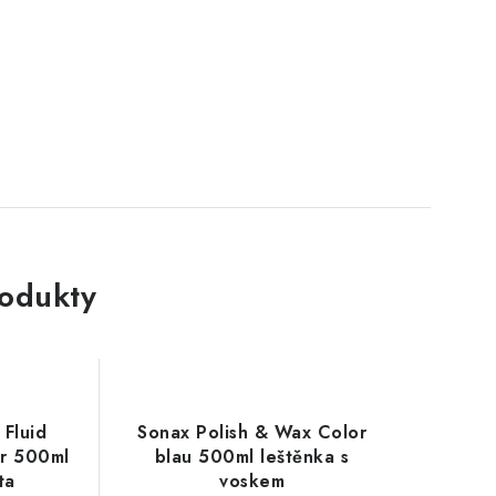
rodukty
 Fluid
Sonax Polish & Wax Color
ar 500ml
blau 500ml leštěnka s
ta
voskem