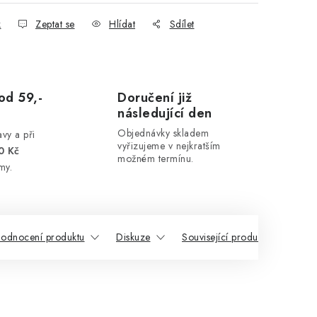
k
Zeptat se
Hlídat
Sdílet
od 59,-
Doručení již
následující den
Objednávky skladem
vy a při
vyřizujeme v nejkratším
0 Kč
možném termínu.
my.
odnocení produktu
Diskuze
Související produkty
Pod