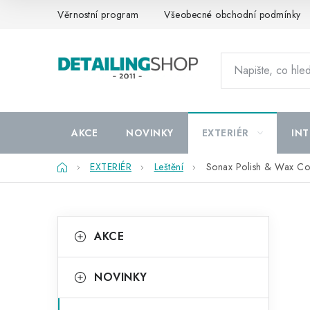
Přejít
Věrnostní program
Všeobecné obchodní podmínky
na
obsah
AKCE
NOVINKY
EXTERIÉR
INT
Domů
EXTERIÉR
Leštění
Sonax Polish & Wax Co
P
K
Přeskočit
AKCE
kategorie
a
o
t
s
NOVINKY
e
t