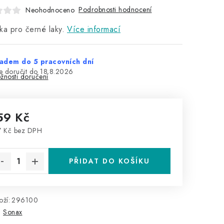
Podrobnosti hodnocení
Neohodnoceno
ka pro černé laky.
Více informací
adem do 5 pracovních dní
18.8.2026
žnosti doručení
59 Kč
 Kč bez DPH
rná cena:
PŘIDAT DO KOŠÍKU
ží:
296100
:
Sonax