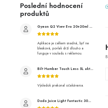
Poslední hodnocení
produktů
Gyeon Q2 View Evo 20+20ml nanopovlak na okna
Aplikace je celkem snadná, byť ne
blesková, povlak drží dlouho a
funguje v souladu s reklamou.
B
Bilt Hamber Touch Less 5L aktivní pěna
Výsledok prekonal očakávania.
Dodo Juice Light Fantastic 30ml měkký vosk