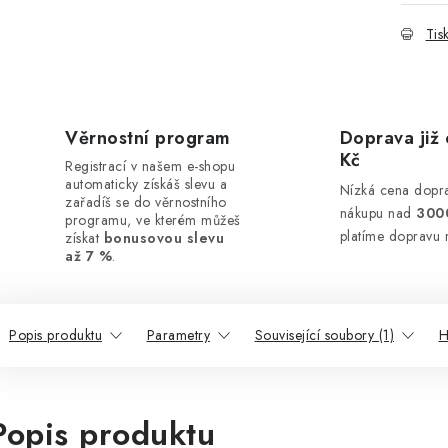
Tis
Věrnostní program
Doprava již 
Kč
Registrací v našem e-shopu
automaticky získáš slevu a
Nízká cena dopra
zařadíš se do věrnostního
nákupu nad
300
programu, ve kterém můžeš
platíme dopravu 
získat
bonusovou slevu
až 7 %
.
Popis produktu
Parametry
Související soubory (1)
H
Popis produktu