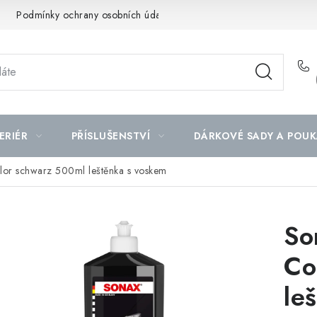
Podmínky ochrany osobních údajů
Mapa serveru
ERIÉR
PŘÍSLUŠENSTVÍ
DÁRKOVÉ SADY A POUK
lor schwarz 500ml leštěnka s voskem
So
Co
le