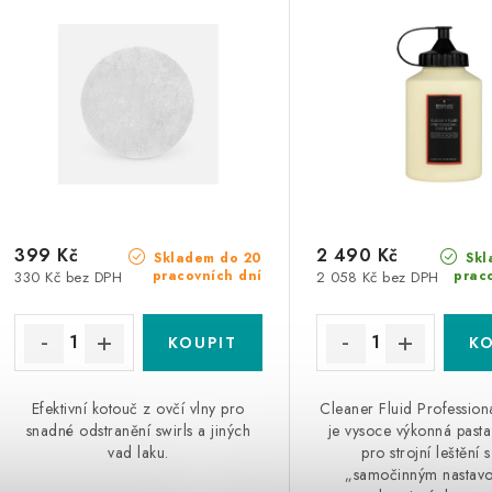
399 Kč
2 490 Kč
Skladem do 20
Skl
pracovních dní
prac
330 Kč bez DPH
2 058 Kč bez DPH
Efektivní kotouč z ovčí vlny pro
Cleaner Fluid Profession
snadné odstranění swirls a jiných
je vysoce výkonná past
vad laku.
pro strojní leštění s
„samočinným nastav