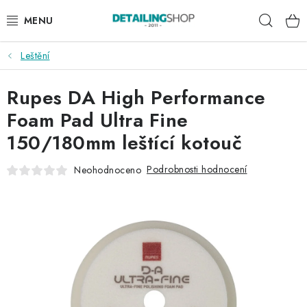
Přejít
Hleda
na
obsah
Leštění
AKCE
Rupes DA High Performance
NOVINKY
Foam Pad Ultra Fine
EXTERIÉR
150/180mm leštící kotouč
INTERIÉR
Podrobnosti hodnocení
Neohodnoceno
PŘÍSLUŠENSTVÍ
DÁRKOVÉ SADY A POUKAZY
ČLÁNKY