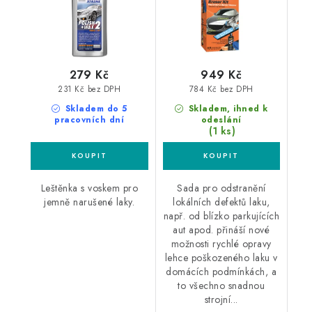
279 Kč
949 Kč
231 Kč bez DPH
784 Kč bez DPH
Skladem do 5
Skladem, ihned k
pracovních dní
odeslání
(1 ks)
Leštěnka s voskem pro
Sada pro odstranění
jemně narušené laky.
lokálních defektů laku,
např. od blízko parkujících
aut apod. přináší nové
možnosti rychlé opravy
lehce poškozeného laku v
domácích podmínkách, a
to všechno snadnou
strojní...