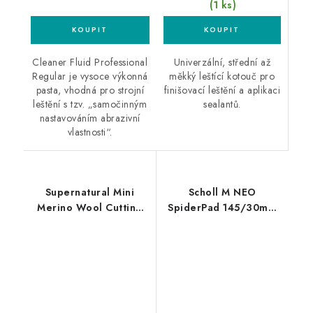
(1 ks)
Univerzální, střední až
Cleaner Fluid Professional
měkký leštící kotouč pro
Regular je vysoce výkonná
finišovací leštění a aplikaci
pasta, vhodná pro strojní
sealantů.
leštění s tzv. „samočinným
nastavováním abrazivní
vlastnosti“.
Supernatural Mini
Scholl M NEO
Merino Wool Cutting
SpiderPad 145/30mm
Pad 75mm velmi silný
honey leštící kotouč
leštící kotouč