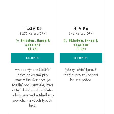
1 539 Kč
419 Kč
1 272 Kč bez DPH
346 Kč bez DPH
Skladem, ihned k
Skladem, ihned k
odeslání
odeslání
(1 ks)
(1 ks)
Vysoce výkonná leštící
Měkký lešticí kotouč
pasta navržená pro
ideální pro zakončení
maximální účinnost. Je
brusné práce.
ideální pro uživatele, kteří
chtějí dosáhnout rychlého
odstranění vad a hladkého
povrchu na všech typech
laků.