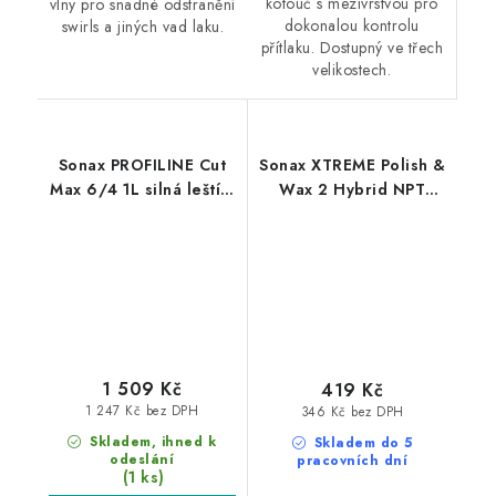
kotouč s mezivrstvou pro
vlny pro snadné odstranění
dokonalou kontrolu
swirls a jiných vad laku.
přítlaku. Dostupný ve třech
velikostech.
Sonax PROFILINE Cut
Sonax XTREME Polish &
Max 6/4 1L silná leštící
Wax 2 Hybrid NPT
pasta
500ml leštěnka s
voskem
1 509 Kč
419 Kč
1 247 Kč bez DPH
346 Kč bez DPH
Skladem, ihned k
Skladem do 5
odeslání
pracovních dní
(1 ks)