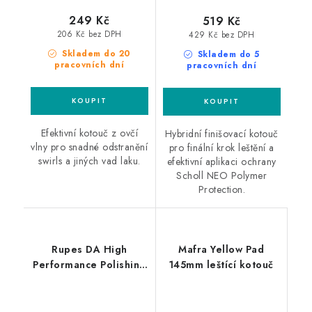
249 Kč
519 Kč
206 Kč bez DPH
429 Kč bez DPH
Skladem do 20
Skladem do 5
pracovních dní
pracovních dní
Efektivní kotouč z ovčí
Hybridní finišovací kotouč
vlny pro snadné odstranění
pro finální krok leštění a
swirls a jiných vad laku.
efektivní aplikaci ochrany
Scholl NEO Polymer
Protection.
Rupes DA High
Mafra Yellow Pad
Performance Polishing
145mm leštící kotouč
Compound Coarse 1L
silná leštící pasta