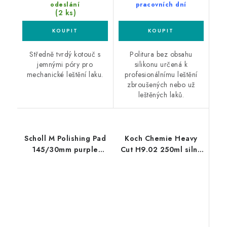
odeslání
pracovních dní
(2 ks)
Středně tvrdý kotouč s
Politura bez obsahu
jemnými póry pro
silikonu určená k
mechanické leštění laku.
profesionálnímu leštění
zbroušených nebo už
leštěných laků.
Scholl M Polishing Pad
Koch Chemie Heavy
145/30mm purple
Cut H9.02 250ml silná
leštící kotouč
leštící pasta