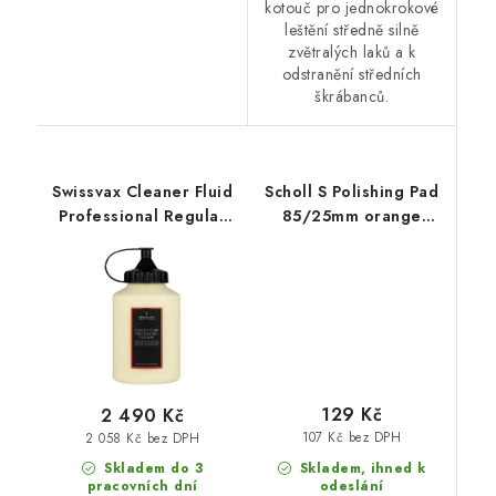
kotouč pro jednokrokové
leštění středně silně
zvětralých laků a k
odstranění středních
škrábanců.
Swissvax Cleaner Fluid
Scholl S Polishing Pad
Professional Regular
85/25mm orange
500ml finišovací pasta
leštící kotouč
129 Kč
2 490 Kč
107 Kč bez DPH
2 058 Kč bez DPH
Skladem, ihned k
Skladem do 3
odeslání
pracovních dní