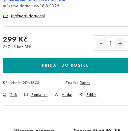
Skladem do 5 pracovních dní
18.8.2026
Možnosti doručení
299 Kč
247 Kč bez DPH
Měrná cena:
PŘIDAT DO KOŠÍKU
Kód zboží:
9DA180S
Značka:
Rupes
Tisk
Zeptat se
Hlídat
Sdílet
Věrnostní program
Doprava již od 59,- Kč