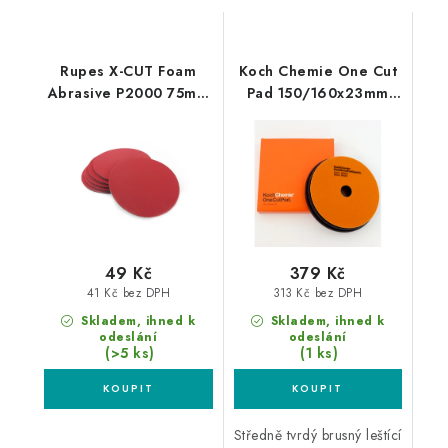
Rupes X-CUT Foam
Koch Chemie One Cut
Abrasive P2000 75mm
Pad 150/160x23mm
brusný kotouč
leštící kotouč
49 Kč
379 Kč
41 Kč bez DPH
313 Kč bez DPH
Skladem, ihned k
Skladem, ihned k
odeslání
odeslání
(>5 ks)
(1 ks)
Středně tvrdý brusný leštící