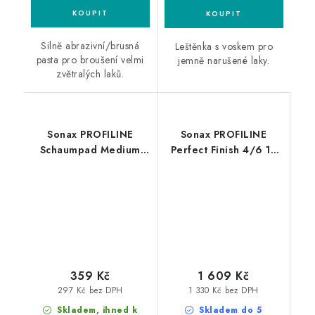
Silně abrazivní/brusná
Leštěnka s voskem pro
pasta pro broušení velmi
jemně narušené laky.
zvětralých laků.
Sonax PROFILINE
Sonax PROFILINE
Schaumpad Medium
Perfect Finish 4/6 1L
160mm středně leštící
finišovací pasta
kotouč
359 Kč
1 609 Kč
297 Kč bez DPH
1 330 Kč bez DPH
Skladem, ihned k
Skladem do 5