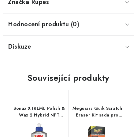
Značka
 Rupes
Hodnocení produktu (0)
Diskuze
Související produkty
Sonax XTREME Polish &
Meguiars Quik Scratch
Wax 2 Hybrid NPT
Eraser Kit sada pro
250ml leštěnka s
lokální odstranění
voskem
defektů laku