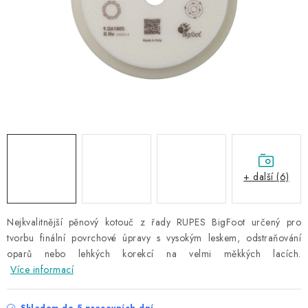
NAŠE SLUŽBY
KONTAKTY
PRODÁVANÉ ZNAČKY
BYDLENÍ
Věrnostní program
Všeobecné obchodní podmínky
Podmínky ochrany osobních údajů
Mapa serveru
+ další (6)
Nejkvalitnější pěnový kotouč
z řady RUPES BigFoot
určený pro
tvorbu finální povrchové úpravy s vysokým leskem, odstraňování
oparů nebo lehkých korekcí na velmi měkkých lacích.
Více informací