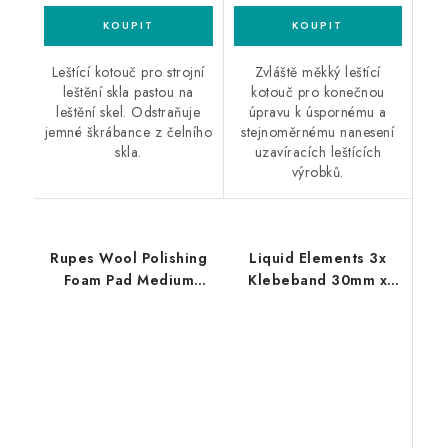
Leštící kotouč pro strojní
Zvláště měkký leštící
leštění skla pastou na
kotouč pro konečnou
leštění skel. Odstraňuje
úpravu k úspornému a
jemné škrábance z čelního
stejnoměrnému nanesení
skla.
uzavíracích leštících
výrobků.
Rupes Wool Polishing
Liquid Elements 3x
Foam Pad Medium
Klebeband 30mm x
30/45mm leštící
50m maskovací páska
kotouč
3ks box