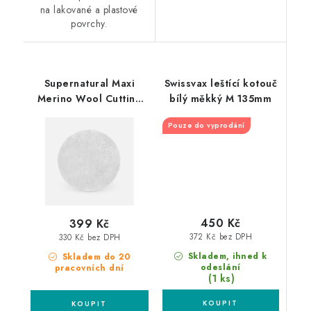
na lakované a plastové
povrchy.
Supernatural Maxi
Swissvax leštící kotouč
Merino Wool Cutting
bílý měkký M 135mm
Pad 150mm leštící
Pouze do vyprodání
kotouč
450 Kč
399 Kč
372 Kč bez DPH
330 Kč bez DPH
Skladem, ihned k
Skladem do 20
odeslání
pracovních dní
(1 ks)