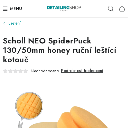
Přejít
Hleda
na
obsah
Leštění
AKCE
Scholl NEO SpiderPuck
NOVINKY
130/50mm honey ruční leštící
EXTERIÉR
kotouč
INTERIÉR
Podrobnosti hodnocení
Neohodnoceno
PŘÍSLUŠENSTVÍ
DÁRKOVÉ SADY A POUKAZY
ČLÁNKY