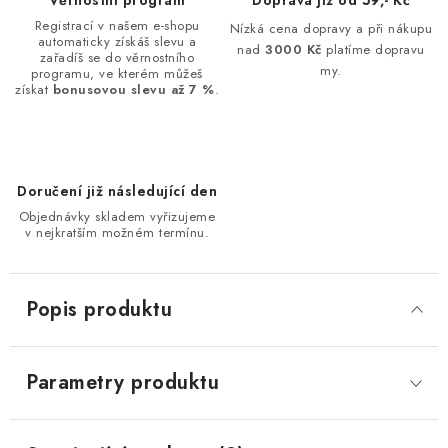
Věrnostní program
Doprava již od 59,- Kč
Registrací v našem e-shopu
Nízká cena dopravy a při nákupu
automaticky získáš slevu a
nad
3000 Kč
platíme dopravu
zařadíš se do věrnostního
my.
programu, ve kterém můžeš
získat
bonusovou slevu až 7 %
.
Doručení již následující den
Objednávky skladem vyřizujeme
v nejkratším možném termínu.
Popis produktu
Parametry produktu