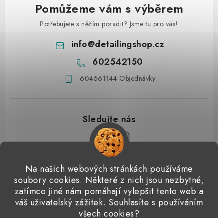
Pomůžeme vám s výběrem
Potřebujete s něčím poradit? Jsme tu pro vás!
info
@
detailingshop.cz
602542150
604661144 Objednávky
Z
Na našich webových stránkách používáme
á
soubory cookies. Některé z nich jsou nezbytné,
Přijímáme online platby
p
zatímco jiné nám pomáhají vylepšit tento web a
váš uživatelský zážitek. Souhlasíte s používáním
a
Detailingclub
Dodo Juice
Gyeon Quartz
ValetPRO
všech cookies?