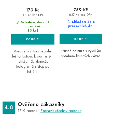
759 Kč
179 Kč
627 Kč bez DPH
148 Kč bez DPH
Skladem do 5
Skladem, ihned k
pracovních dní
odeslání
(5 ks)
Brusná politura s vysokým
Vysoce kvalitní speciální
obsahem brusných částic.
leštící kotouč k odstranění
lehkých škrábanců,
hologramů a stop po
leštění.
Ověřeno zákazníky
4.8
1719
recenzí.
Zobrazit všechny recenze