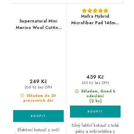
Mafra Hybrid
Supernatural Mini
Microfiber Pad 145mm
Merino Wool Cutting
leštící kotouč
Pad 75mm velmi silný
leštící kotouč
439 Kč
249 Kč
363 Kč bez DPH
206 Kč bez DPH
Skladem, ihned k
Skladem do 20
odeslání
(2 ks)
pracovních dní
Silný leštící kotouč z tuhé
Efektivní kotouč z ovčí
pěny a mikrovlákna s