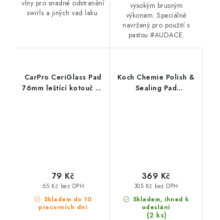
vlny pro snadné odstranění
vysokým brusným
swirls a jiných vad laku.
výkonem. Speciálně
navržený pro použití s
pastou #AUDACE.
CarPro CeriGlass Pad
Koch Chemie Polish &
76mm leštící kotouč na
Sealing Pad
sklo
150/160x23mm leštící
kotouč
79 Kč
369 Kč
65 Kč bez DPH
305 Kč bez DPH
Skladem do 10
Skladem, ihned k
pracovních dní
odeslání
(2 ks)