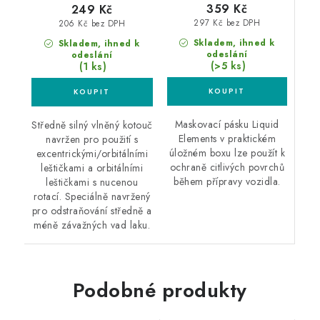
359 Kč
249 Kč
297 Kč bez DPH
206 Kč bez DPH
Skladem, ihned k
Skladem, ihned k
odeslání
odeslání
(>5 ks)
(1 ks)
Maskovací pásku Liquid
Středně silný vlněný kotouč
Elements v praktickém
navržen pro použití s
úložném boxu lze použít k
excentrickými/orbitálními
ochraně citlivých povrchů
leštičkami a orbitálními
během přípravy vozidla.
leštičkami s nucenou
rotací. Speciálně navržený
pro odstraňování středně a
méně závažných vad laku.
Podobné produkty