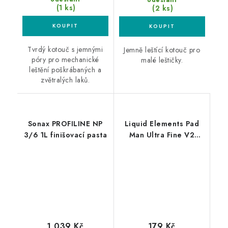
(1 ks)
(2 ks)
Tvrdý kotouč s jemnými
Jemně leštící kotouč pro
póry pro mechanické
malé leštičky.
leštění poškrábaných a
zvětralých laků.
Sonax PROFILINE NP
Liquid Elements Pad
3/6 1L finišovací pasta
Man Ultra Fine V2
125mm leštící kotouč
1 039 Kč
179 Kč