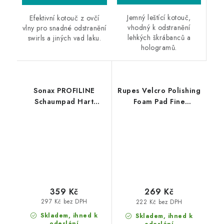
Jemný leštící kotouč,
Efektivní kotouč z ovčí
vhodný k odstranění
vlny pro snadné odstranění
lehkých škrábanců a
swirls a jiných vad laku.
hologramů.
Sonax PROFILINE
Rupes Velcro Polishing
Schaumpad Hart
Foam Pad Fine
160mm silný leštící
50/70mm leštící
kotouč
kotouč
359 Kč
269 Kč
297 Kč bez DPH
222 Kč bez DPH
Skladem, ihned k
Skladem, ihned k
odeslání
odeslání