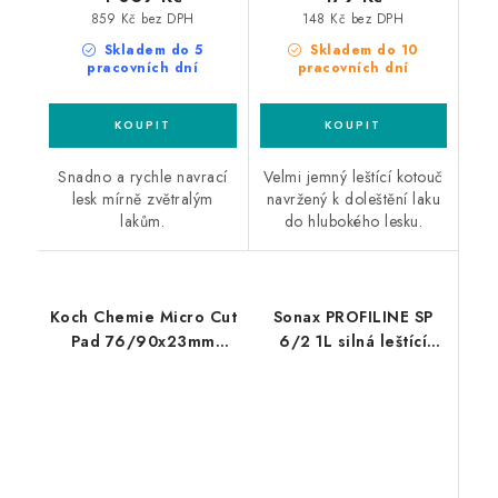
859 Kč bez DPH
148 Kč bez DPH
Skladem do 5
Skladem do 10
pracovních dní
pracovních dní
Snadno a rychle navrací
Velmi jemný leštící kotouč
lesk mírně zvětralým
navržený k doleštění laku
lakům.
do hlubokého lesku.
Koch Chemie Micro Cut
Sonax PROFILINE SP
Pad 76/90x23mm
6/2 1L silná leštící
leštící kotouč
pasta