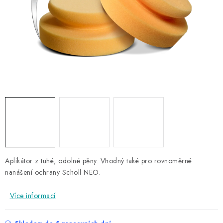
NAŠE SLUŽBY
KONTAKTY
PRODÁVANÉ ZNAČKY
BYDLENÍ
Věrnostní program
Všeobecné obchodní podmínky
Podmínky ochrany osobních údajů
Mapa serveru
Aplikátor z tuhé, odolné pěny. Vhodný také pro rovnoměrné
nanášení ochrany Scholl NEO.
Více informací